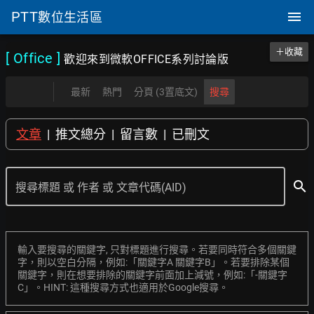
PTT
數位生活區
＋收藏
[ Office
]
歡迎來到微軟OFFICE系列討論版
最新
熱門
分頁 (3置底文)
搜尋
文章
|
推文總分
|
留言數
|
已刪文
search
搜尋標題 或 作者 或 文章代碼(AID)
輸入要搜尋的關鍵字, 只對標題進行搜尋。若要同時符合多個關鍵
字，則以空白分隔，例如:「關鍵字A 關鍵字B」。若要排除某個
關鍵字，則在想要排除的關鍵字前面加上減號，例如:「-關鍵字
C」。HINT: 這種搜尋方式也適用於Google搜尋。