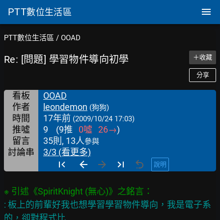
PTT
數位生活區
PTT數位生活區
/
OOAD
Re: [問題] 學習物件導向初學
＋收藏
分享
看板
OOAD
作者
leondemon
(狗狗)
時間
17年前
(2009/10/24 17:03)
推噓
9
(
9
推
0
噓
26
→
)
留言
35則, 13人
參與
討論串
3/3 (看更多)
說明
: 板上的前輩好我也想學習學習物件導向，我是電子系
的，卻對程式比
