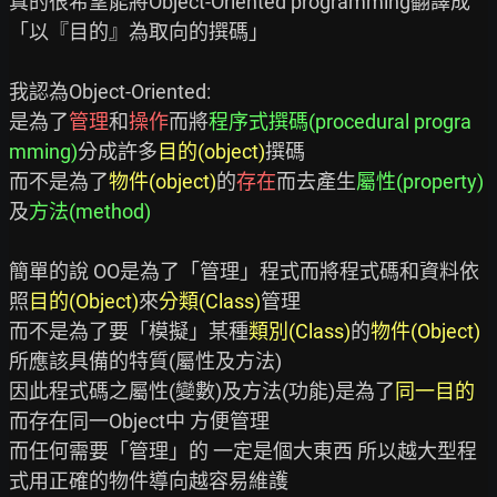
真的很希望能將Object-Oriented programming翻譯成
「以『目的』為取向的撰碼」

我認為Object-Oriented:

是為了
管理
和
操作
而將
程序式撰碼(procedural progra
mming)
分成許多
目的(object)
撰碼

而不是為了
物件(object)
的
存在
而去產生
屬性(property)
及
方法(method)
簡單的說 OO是為了「管理」程式而將程式碼和資料依
照
目的(Object)
來
分類(Class)
管理

而不是為了要「模擬」某種
類別(Class)
的
物件(Object)
所應該具備的特質(屬性及方法)

因此程式碼之屬性(變數)及方法(功能)是為了
同一目的
而存在同一Object中 方便管理

而任何需要「管理」的 一定是個大東西 所以越大型程
式用正確的物件導向越容易維護
