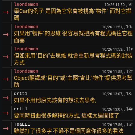
, 9
leondemon
10/26 11:50,
F
→
舉Car的例子 是因為它常會被視為"物件" 而對它撰
碼
, 10
leondemon
10/26 11:51,
F
→
如果用"物件"的思維 很容易就把所有程式碼往它裡
面塞
, 11
leondemon
10/26 11:53,
F
→
但如果用"目的"去思維 就會重新思考程式碼的封裝
方式
, 12
leondemon
10/26 11:55,
F
→
Object翻譯成"目的"或"主題"會比"物件"提供思考幫
助
, 13
qrtt1
10/26 13:07,
F
→
如果不用他原先該有的想法去思考,
, 14
qrtt1
10/26 13:07,
F
→
要同時扭曲很多解釋的方式, 這樣太過間接了
, 15
TeaEEE
10/26 17:56,
F
→
雖然打了很多字 不過不是很同意你很多的看法