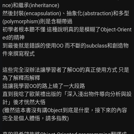
nce)和繼承(inheritance)

然後封裝(encapsulation)、抽象化(abstraction)和多型
(polymorphism)則是含糊帶過

初學者根本聽不懂 這種說明真的是模糊了Object-Orient
ed的精神

到最後就是錯誤的使用OO 而不斷的subclass和創造物
件來撰寫程式

這些完全沒辦法讓學習者了解OO的真正使用方式 只是
為了解釋而解釋

這讓我學習OO的路上繞了一大段路

直到我唸了歐萊禮出版的「深入淺出物件導向分析與設
計」後才恍然大悟

(雖然這本書沒有講Object到底是什麼，接下來的內容
完全是個人體悟，請多指教)
