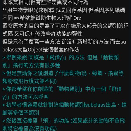
即本質相同)但有些許差異或不同行為

**用生物學眼光來解釋 就是同源基因 但基因序列編碼
不同 =>希望能幫助生物人理解 Orz

覆寫原本的目的是為了可以在繼承大部分的父類別的程
式碼 又可保有修改些許功能的彈性

但是只為了覆寫一些方法 卻沒有新增新的方法 而去su
> 舉例來說 同樣是「飛(fly)」的方法  但是「動物類
別」飛行的方法有很多種

> 但是無論你之後創造了什麼動物(鳥、蟑螂、飛鼠等
翅膀或飛行模式並不同)

> 你都希望在你創造的「動物類別」中有一個「飛(fl
y)」的方法可以呼叫

> 初學者很容易就針對這個動物類別subclass出鳥、蟑
螂等多個子類別

> 然後直接覆寫「飛」的功能 (如果設計的動物不會飛 
則將它覆寫為沒有功能)
