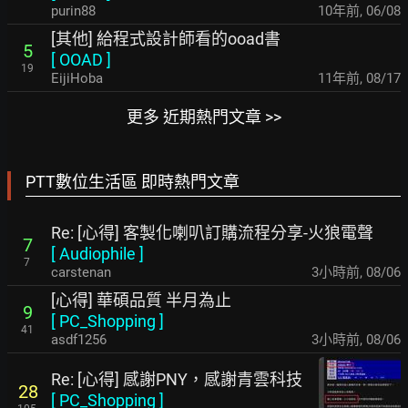
purin88
10年前
,
06/08
[其他] 給程式設計師看的ooad書
5
[
OOAD
]
19
EijiHoba
11年前
,
08/17
更多 近期熱門文章 >>
PTT數位生活區 即時熱門文章
Re: [心得] 客製化喇叭訂購流程分享-火狼電聲
7
[
Audiophile
]
7
carstenan
3小時前
,
08/06
[心得] 華碩品質 半月為止
9
[
PC_Shopping
]
41
asdf1256
3小時前
,
08/06
Re: [心得] 感謝PNY，感謝青雲科技
28
[
PC_Shopping
]