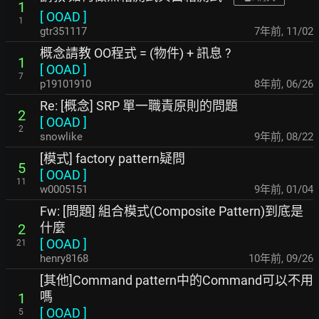
1
[
OOAD
]
1
gtr351117
7年前
,
11/02
概念請教 OO程式 = (物件) + 訊息 ?
1
[
OOAD
]
7
p19101910
8年前
,
06/26
Re: [概念] SRP 單一職責原則的問題
2
[
OOAD
]
2
snowlike
9年前
,
08/22
[模式] factory pattern疑問
5
[
OOAD
]
11
w0005151
9年前
,
01/04
Fw: [問題] 組合模式(Composite Pattern)到底是
什麼
2
[
OOAD
]
21
henry8168
10年前
,
09/26
[其他]Command pattern中的Command可以不用
嗎
1
[
OOAD
]
5