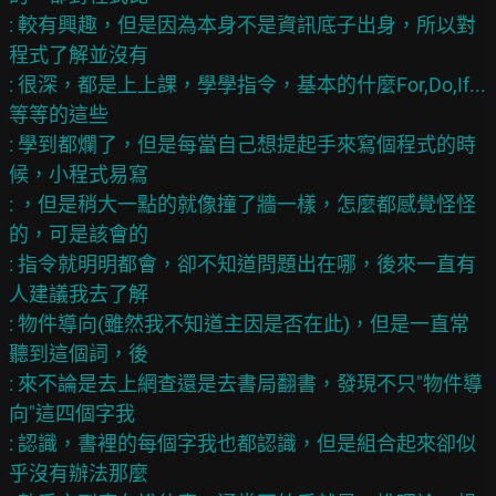
: 較有興趣，但是因為本身不是資訊底子出身，所以對
程式了解並沒有

: 很深，都是上上課，學學指令，基本的什麼For,Do,If...
等等的這些

: 學到都爛了，但是每當自己想提起手來寫個程式的時
候，小程式易寫

: ，但是稍大一點的就像撞了牆一樣，怎麼都感覺怪怪
的，可是該會的

: 指令就明明都會，卻不知道問題出在哪，後來一直有
人建議我去了解

: 物件導向(雖然我不知道主因是否在此)，但是一直常
聽到這個詞，後

: 來不論是去上網查還是去書局翻書，發現不只"物件導
向"這四個字我

: 認識，書裡的每個字我也都認識，但是組合起來卻似
乎沒有辦法那麼
