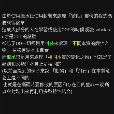
由於使用繼承比使用封裝來處理「變化」部份的程式碼
要來得簡單

造成大部分的人在學習或使用OOP的時候 認為subclas
s才是OOD的精髓

卻忘了OO一切都是用
封裝
來處理「
不同
本質的變化之
物」 這樣有點本末倒置

而
繼承
只是用來處理「
相同
本質的變化之物」也就是子
類別和父類別本質上是相同的

(以前面提到的例子來說 「動物」和「飛行」在本質意
義上是不同的

 也就是在撰碼時要修改的原因和存在目的並非一致 所
以會封裝出來再利用多型特性結合)
