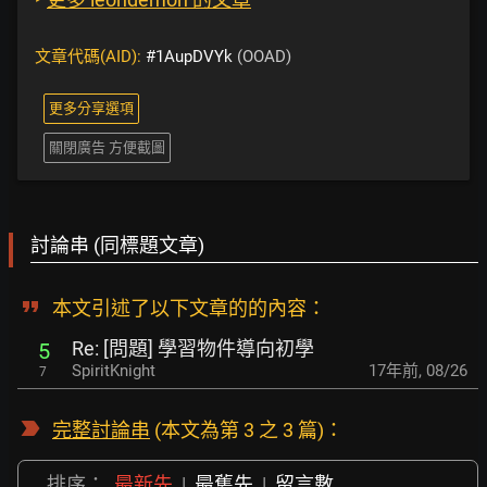
文章代碼(AID):
#1AupDVYk
(OOAD)
更多分享選項
關閉廣告 方便截圖
討論串 (同標題文章)
本文引述了以下文章的的內容：
Re: [問題] 學習物件導向初學
5
SpiritKnight
17年前
,
08/26
7
完整討論串
(本文為第 3 之 3 篇)：
排序：
最新先
|
最舊先
|
留言數