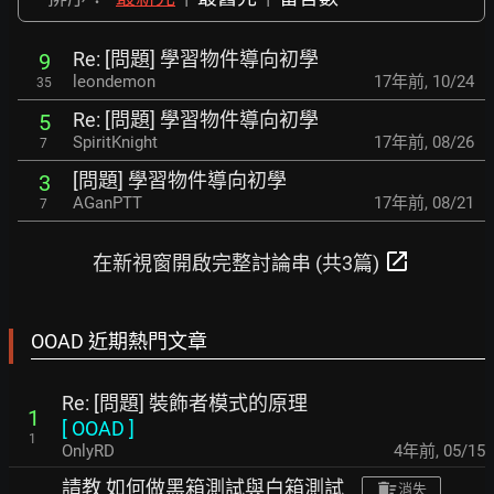
Re: [問題] 學習物件導向初學
9
leondemon
17年前
,
10/24
35
Re: [問題] 學習物件導向初學
5
SpiritKnight
17年前
,
08/26
7
[問題] 學習物件導向初學
3
AGanPTT
17年前
,
08/21
7
open_in_new
在新視窗開啟完整討論串 (共3篇)
OOAD 近期熱門文章
Re: [問題] 裝飾者模式的原理
1
[
OOAD
]
1
OnlyRD
4年前
,
05/15
請教 如何做黑箱測試與白箱測試
消失