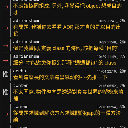
10/29 11:41,
F
→
不應該協同組成. 另外, 我覺得把 object 想成目的
才
, 25
adrianshum
10/29 11:41,
F
→
有問題. 建議你去看看 AOP, 那才真的是以目的出
發.
, 26
adrianshum
10/29 11:48,
F
→
倒是我贊同, 定義 class 的時候, 該把每種 "目的"
, 27
adrianshum
10/29 11:49,
F
→
細分, 才能避免你提到那種 "通通都包" 的 class
, 28
aecho
11/04 22:19,
F
推
看到這麼長的文章還蠻感動的~~先推一下
, 29
twntwn
12/16 05:52,
F
推
不太同意, 物件導向是透過對真實世界的塑模來填
補
, 30
twntwn
12/16 05:54,
F
→
從問題領域到解決方案領域間的gap.的一種方法
論.