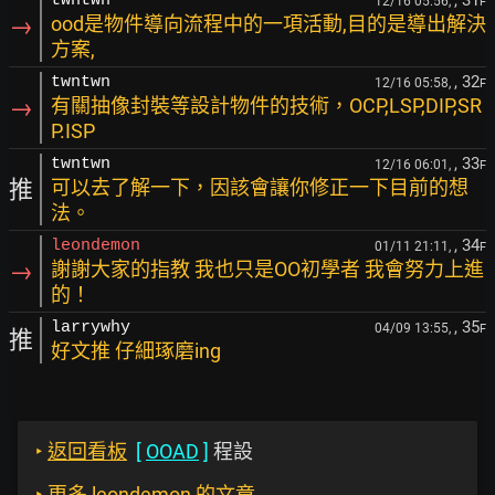
, 31
twntwn
12/16 05:56,
F
→
ood是物件導向流程中的一項活動,目的是導出解決
方案,
, 32
twntwn
12/16 05:58,
F
→
有關抽像封裝等設計物件的技術，OCP,LSP,DIP,SR
P.ISP
, 33
twntwn
12/16 06:01,
F
推
可以去了解一下，因該會讓你修正一下目前的想
法。
, 34
leondemon
01/11 21:11,
F
→
謝謝大家的指教 我也只是OO初學者 我會努力上進
的！
, 35
larrywhy
04/09 13:55,
F
推
好文推 仔細琢磨ing
‣
返回看板
[
OOAD
]
程設
‣
更多 leondemon 的文章