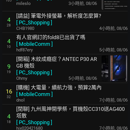
105
mileslo
3小時前
,
08/06
[請益] 筆電外接螢幕，解析度怎麼算?
4
[
PC_Shopping
]
28
CHB1980
4小時前
,
08/06
有人官網訂的fold8已出貨了嗎
4
[
MobileComm
]
10
hdf87ery
5小時前
,
08/06
[開箱] 木紋成癮症？ANTEC P30 AR
GB 機殼
9
[
PC_Shopping
]
19
Ohmy
5小時前
,
08/06
[購機] 大電量，續航力強，預算2萬內
16
[
MobileComm
]
32
dnol
7小時前
,
08/06
[閒聊] 九州風神開學祭，買機殼CC310送AG400
塔散
4
[
PC_Shopping
]
18
hix020421680
7小時前
,
08/06