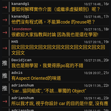
, 16
kanandg1
10/27 16:48,
F
→
要如何解釋實作介面（或繼承虛擬類別）呢？
, 17
kanandg1
10/27 16:49,
F
→
他們沒有程式碼，不能算code 的reuse吧？
, 18
leondemon
10/27 19:15,
F
→
很歡迎大家指教與討論 因為我也是還在學習!
, 19
H45
10/27 20:19,
F
→
回文回文回文回文回文回文回文回文回文回文回
文回文
, 20
Davidjcan
10/27 21:09,
F
推
我也是剛學習，我覺得原po寫的不錯
, 21
adxis
10/28 20:37,
F
推
有Aspect Oriented的味道
, 22
adrianshum
10/29 11:39,
F
推
"car...協同組成", "不該...單獨的 Object"
, 23
adrianshum
10/29 11:40,
F
→
所以我才說, 視乎你設計 car 的目的是什麼, 沒有應
, 24
adrianshum