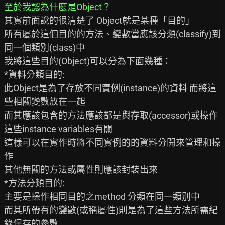
至於我認為什麼是Object？
其實前面說的很清楚了 Object就是某種「目的」

所有屬於這個目的的方法、變數當應該分類(classify)到
同一個類別(class)中

我將這些目的(Object)可以分為下面幾種：

*資料分類目的:

此Object是為了存放不同實例(instance)的資料 而將這
些相關變數放在一起

而其應該包含的方法應該都是與存取(accessor)或操作
這些instance variables有關

這樣可以在實作時將不同實例的的資料分開來管理和操
作

其他無關的方法或屬性則應該封裝出來

*方法分類目的:

主要是操作相同目的之method 分類在同一類別中

而其所帶有的變數(或稱屬性)則是為了這些方法所需紀
錄保存的參數
