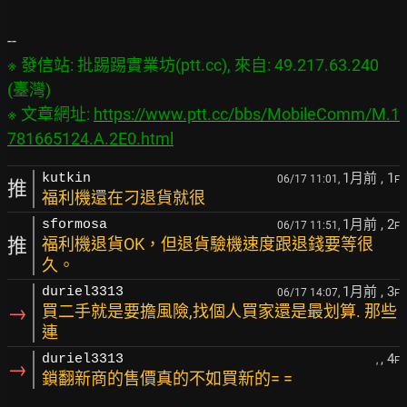
※ 發信站: 批踢踢實業坊(ptt.cc), 來自: 49.217.63.240 
(臺灣)

※ 文章網址: 
https://www.ptt.cc/bbs/MobileComm/M.1
781665124.A.2E0.html
1月前
, 1
kutkin
06/17 11:01,
F
推
福利機還在刁退貨就很
1月前
, 2
sformosa
06/17 11:51,
F
推
福利機退貨OK，但退貨驗機速度跟退錢要等很
久。
1月前
, 3
duriel3313
06/17 14:07,
F
→
買二手就是要擔風險,找個人買家還是最划算. 那些
連
, 4
duriel3313
,
F
→
鎖翻新商的售價真的不如買新的= =