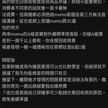
真的發生回收商檢查退貨商品爭議，那錢可能會被扣，
消費者不同意的話就會一直卡著無

法退費，但兩邊都必須透過momo客服這第三方無法直
接溝通，這也是網上常講momo買3C最

怕的地方

再來momo的A級其實對外觀標準很寬鬆，同樣A級價
差到一兩千以上都有，你去搜回收商賣

場會發現一模一樣價格但在那標註是B或C級

隔壁版

如果新機或保內機我覺得可以也比較便宜，但過保就不
建議了首先你能檢查的時間只有交

機當下，離開後才發現的問題賣家是沒辦法負責的，難
道你買完一週出綠線要我出維修費

？這也是我過自己保機寧可少點錢也賣回收商的原因，
避免後續爭議
