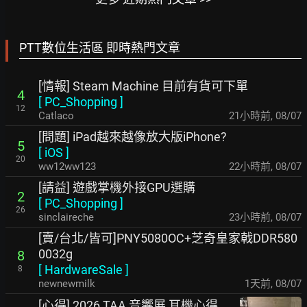
PTT數位生活區 即時熱門文章
[情報] Steam Machine 目前有貨可下單
4
[
PC_Shopping
]
12
Catlaco
21小時前
,
08/07
[問題] iPad越來越像放大版iPhone?
5
[
iOS
]
20
ww12ww123
22小時前
,
08/07
[請益] 遊戲掌機外接GPU選購
2
[
PC_Shopping
]
26
sinclaireche
23小時前
,
08/07
[賣/台北/皆可]PNY5080OC+芝奇皇家戟DDR580
0032g
8
[
HardwareSale
]
8
newnewmilk
1天前
,
08/07
[心得] 2026 TAA 音響展 耳機心得