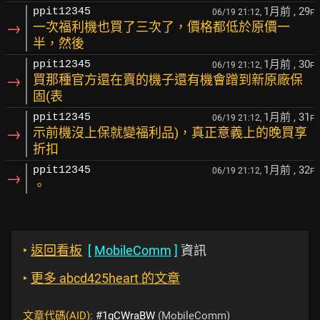
1月前
, 29
ppit12345
06/19 21:12,
F
→
一次福利機也買了三次了，價格都低於原價一
半，然後
1月前
, 30
ppit12345
06/19 21:12,
F
→
買那種官方還在賣的機子還有機會蹭到新原廠保
固(表
1月前
, 31
ppit12345
06/19 21:12,
F
→
示前機沒上保就變福利品)，真正意義上的晚買享
折扣
1月前
, 32
ppit12345
06/19 21:12,
F
→
。
‣
返回看板
[
MobileComm
]
資訊
‣
更多 abcd425heart 的文章
文章代碼(AID):
#1gCWraBW
(MobileComm)