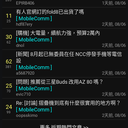
205
EPIRB406
1天前
,
08/06
有人官網訂的fold8已出貨了嗎
11
[
MobileComm
]
25
hdf87ery
2天前
,
08/06
[購機] 大電量，續航力強，預算2萬內
30
[
MobileComm
]
62
dnol
2天前
,
08/06
[新聞] 8月起已無委員在任 NCC停發手機等電信
設
62
[
MobileComm
]
381
a5687920
2天前
,
08/06
[問題] 推薦從三星Buds 改用AZ 80 嗎？
25
[
MobileComm
]
70
evic710
2天前
,
08/06
Re: [討論] 摺疊機到底有什麼很實用的地方啊？
24
[
MobileComm
]
99
oopsskimo
2天前
,
08/06
更多 近期熱門文章 >>