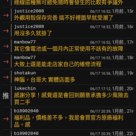
綠線這種無可避免隨時會發生的比較有爭議外
1月前
, 15
justice2008
06/17 16:52,
F
→
外觀用殼保存完善 搞不好裡面早就受潮了
1月前
, 16
justice2008
06/17 16:52,
F
→
用沒多久就掛了
1月前
, 17
manbow77
06/17 16:52,
F
→
其它像電池或一個月內正常使用不該有的故障
1月前
, 18
manbow77
06/17 16:53,
F
→
大致上還是能走店家自己的維修流程
1月前
, 19
shotakun
06/17 16:56,
F
→
神腦，台哥大 實體店面多
1月前
, 20
lukechin
06/17 17:12,
F
推
感謝分享！感覺還是會回到願意承擔多少風險去
買二手
1月前
, 21
b18902040
06/17 20:39,
F
→
福利品，價格差不多，我是會買官方原廠福利
品。感
1月前
, 22
b18902040
06/17 20:39,
F