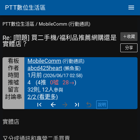
PTT
數位生活區
PTT數位生活區
/
MobileComm (行動通訊)
Re: [問題] 買二手機/福利品推薦網購還是
＋收藏
實體店？
分享
看板
MobileComm
(行動通訊)
作者
abcd425heart
(鮪魚蛋)
時間
1月前
(2026/06/17 02:58)
推噓
4
(
4
推
0
噓
28
→
)
留言
32則, 12人
參與
討論串
2/2 (看更多)
說明
實體店

又分成通訊和專營二手買賣
