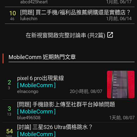
abcd425heart
1月前
,
06/17
[問題] 買二手機/福利品推薦網購還是實體店？
10
lukechin
1月前
,
06/14
46
open_in_new
在新視窗開啟完整討論串 (共2篇)
MobileComm 近期熱門文章
pixel 6 pro出現紫線
2
[
MobileComm
]
3
elnacongo
20小時前
,
08/07
[問題] 手機錄影上傳至社群平台掉幀問題
3
[
MobileComm
]
13
blue496508
1天前
,
08/07
[討論] 三星S26 Ultra價格跳水？
54
[
MobileComm
]