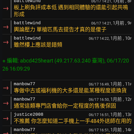
1月前
, 8
battlewind
06/17 14:21,
F
→
板上刷負評成本低 遇到相同體驗的還能引起共鳴
形成
1月前
, 9
battlewind
06/17 14:21,
F
→
輿論壓力 單槍匹馬去提告才真的是傻子
1月前
, 10
battlewind
06/17 14:22,
F
→
雖然樓上應該是錯頻
※ 編輯: abcd425heart (49.217.63.240 臺灣), 06/17/20
1月前
, 11
manbow77
06/17 16:49,
F
→
專做中古或福利機的大多還是能某種程度退換貨
1月前
, 12
manbow77
06/17 16:50,
F
→
通常這類專門店會給你一定程度的售後保固
1月前
, 13
justice2008
06/17 16:51,
F
→
不推薦 你怎麼知道二手機上一手484外送師在用的
1月前
, 14
manbow77
06/17 16:51,
F
→