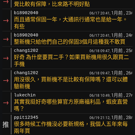
→
覺比較有保障，比來路不明好點
1月前
, 23
b18902040
06/17 20:41,
F
→
而且通常保固一年，大通訊行通常也是給一年。
有些
1月前
, 24
b18902040
06/17 20:41,
F
→
整新機只給他們自己的保固3個月這種我不敢買
1月前
, 25
chang1202
06/18 09:47,
F
→
好奇 為什麼要買二手？如果買新機用很久跟買二
手機
1月前
, 26
chang1202
06/18 09:47,
F
→
用沒很久，買新機不是比較有保障嗎？還可以體
驗新機
1月前
, 27
lukechin
06/18 10:49,
F
→
其實我挺好奇哪些算官方原廠福利品，蝦皮直營
嗎？
1月前
, 28
ppit12345
06/19 21:12,
F
推
很多時候工作機沒必要新規格，我個人五年來每
兩年買