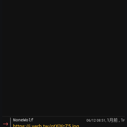
1月前
, 1
NoneWolf
06/12 08:51,
F
→
https://i.verb.tw/otXjYcZ5.jpg