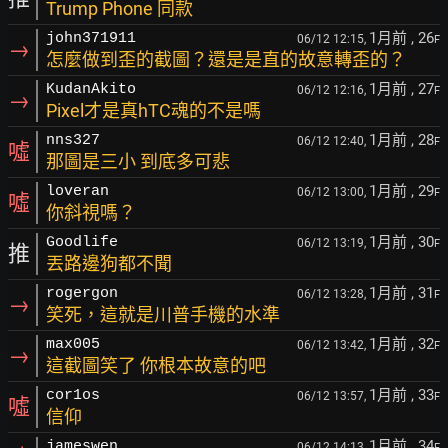
Trump Phone 同款
1月前
, 26
john371911
06/12 12:15,
F
→
怎麼做到歪的截圖？還是是直的故意轉歪的？
1月前
, 27
KudanAkito
06/12 12:16,
F
→
Pixel才是真hTC魂的不是嗎
1月前
, 28
nns327
06/12 12:40,
F
噓
那圖是三小 到底多可悲
1月前
, 29
loveran
06/12 13:00,
F
噓
你斜視嗎？
1月前
, 30
Goodlife
06/12 13:19,
F
推
丟路邊狗都不聞
1月前
, 31
rogergon
06/12 13:28,
F
→
笑死，這就是川普手機的水準
1月前
, 32
max005
06/12 13:42,
F
→
這截圖笑了 你根本故意的吧
1月前
, 33
cor1os
06/12 13:57,
F
噓
信仰
1月前
, 34
jameswen
06/12 14:13,
F