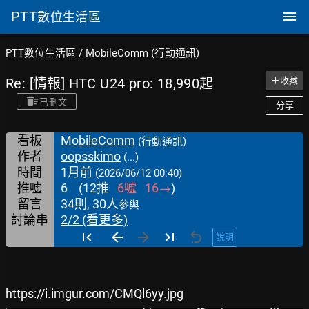
PTT
數位生活區
PTT數位生活區
/
MobileComm (行動通訊)
Re: [情報] HTC U24 pro: 18,990起
＋收藏
已刪文
分享
看板
MobileComm
(行動通訊)
作者
oopsskimo
(...)
時間
1月前
(2026/06/12 00:40)
推噓
6
(
12
推
6
噓
16
→
)
留言
34則, 30人
參與
討論串
2/2 (看更多)
說明
https://i.imgur.com/CMQl6yy.jpg