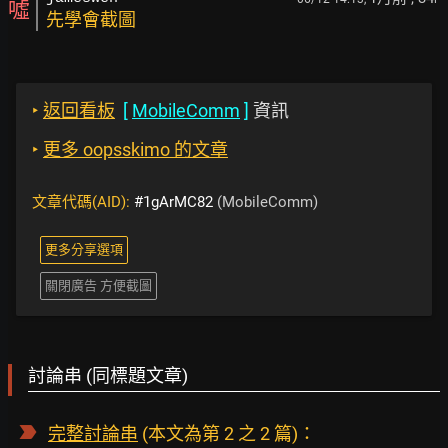
噓
先學會截圖
‣
返回看板
[
MobileComm
]
資訊
‣
更多 oopsskimo 的文章
文章代碼(AID):
#1gArMC82
(MobileComm)
更多分享選項
關閉廣告 方便截圖
討論串 (同標題文章)
完整討論串
(本文為第 2 之 2 篇)：