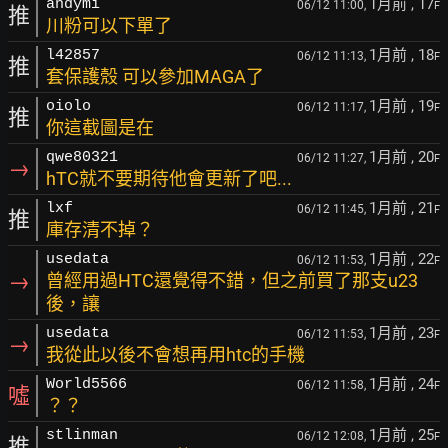
1月前
, 17
andymi
06/12 11:00,
F
推
川粉可以下單了
1月前
, 18
l42857
06/12 11:13,
F
推
套保護殼 可以參加MAGA了
1月前
, 19
oiolo
06/12 11:17,
F
推
你這截圖是在
1月前
, 20
qwe80321
06/12 11:27,
F
→
hTC就不要期待他會更新了吧...
1月前
, 21
lxf
06/12 11:45,
F
推
庫存清不掉？
1月前
, 22
usedata
06/12 11:53,
F
→
曾經用過HTC還覺得不錯，但之前買了那支u23
後，讓
1月前
, 23
usedata
06/12 11:53,
F
→
我從此以後不會想再用htc的手機
1月前
, 24
World5566
06/12 11:58,
F
噓
？？
1月前
, 25
stlinman
06/12 12:08,
F
推