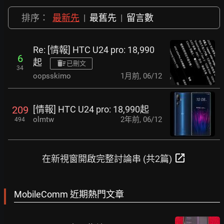
排序：
最新先
|
最舊先
|
留言數
Re: [情報] HTC U24 pro: 18,990
6
起
已刪文
34
oopsskimo
1月前
,
06/12
[情報] HTC U24 pro: 18,990起
209
olmtw
2年前
,
06/12
494
open_in_new
在新視窗開啟完整討論串 (共2篇)
MobileComm 近期熱門文章