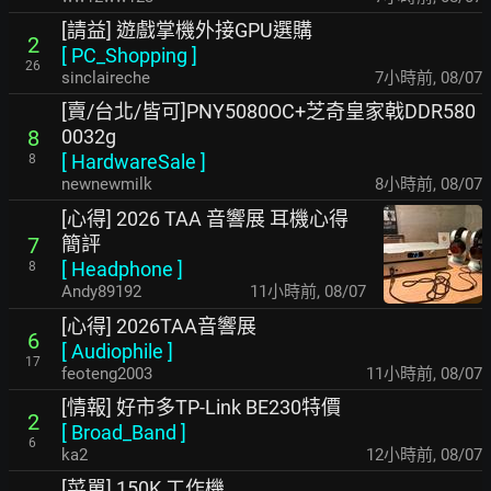
[請益] 遊戲掌機外接GPU選購
2
[
PC_Shopping
]
26
sinclaireche
7小時前
,
08/07
[賣/台北/皆可]PNY5080OC+芝奇皇家戟DDR580
0032g
8
[
HardwareSale
]
8
newnewmilk
8小時前
,
08/07
[心得] 2026 TAA 音響展 耳機心得
簡評
7
[
Headphone
]
8
Andy89192
11小時前
,
08/07
[心得] 2026TAA音響展
6
[
Audiophile
]
17
feoteng2003
11小時前
,
08/07
[情報] 好市多TP-Link BE230特價
2
[
Broad_Band
]
6
ka2
12小時前
,
08/07
[菜單] 150K 工作機