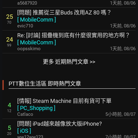
a5687920
1天前
,
08/06
[問題] 推薦從三星Buds 改用AZ 80 嗎？
25
[
MobileComm
]
70
evic710
1天前
,
08/06
Re: [討論] 摺疊機到底有什麼很實用的地方啊？
24
[
MobileComm
]
99
oopsskimo
1天前
,
08/06
更多 近期熱門文章 >>
PTT數位生活區 即時熱門文章
[情報] Steam Machine 目前有貨可下單
4
[
PC_Shopping
]
12
Catlaco
5小時前
,
08/07
[問題] iPad越來越像放大版iPhone?
5
[
iOS
]
20
ww12ww123
7小時前
,
08/07