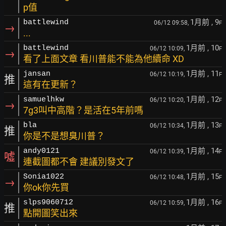
p值
1月前
, 9
battlewind
06/12 09:58,
F
→
...
1月前
, 10
battlewind
06/12 10:09,
F
→
看了上面文章 看川普能不能為他續命 XD
1月前
, 11
jansan
06/12 10:19,
F
推
這有在更新？
1月前
, 12
samuelhkw
06/12 10:20,
F
→
7g3叫中高階？是活在5年前嗎
1月前
, 13
bla
06/12 10:34,
F
推
你是不是想臭川普？
1月前
, 14
andy0121
06/12 10:39,
F
噓
連截圖都不會 建議別發文了
1月前
, 15
Sonia1022
06/12 10:48,
F
→
你ok你先買
1月前
, 16
slps9060712
06/12 10:59,
F
推
點開圖笑出來