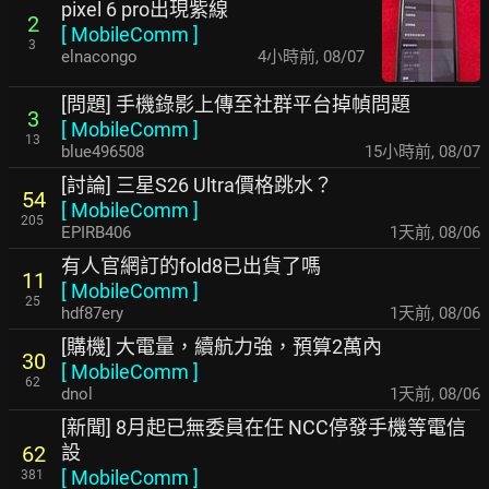
pixel 6 pro出現紫線
2
[
MobileComm
]
3
elnacongo
4小時前
,
08/07
[問題] 手機錄影上傳至社群平台掉幀問題
3
[
MobileComm
]
13
blue496508
15小時前
,
08/07
[討論] 三星S26 Ultra價格跳水？
54
[
MobileComm
]
205
EPIRB406
1天前
,
08/06
有人官網訂的fold8已出貨了嗎
11
[
MobileComm
]
25
hdf87ery
1天前
,
08/06
[購機] 大電量，續航力強，預算2萬內
30
[
MobileComm
]
62
dnol
1天前
,
08/06
[新聞] 8月起已無委員在任 NCC停發手機等電信
設
62
[
MobileComm
]
381