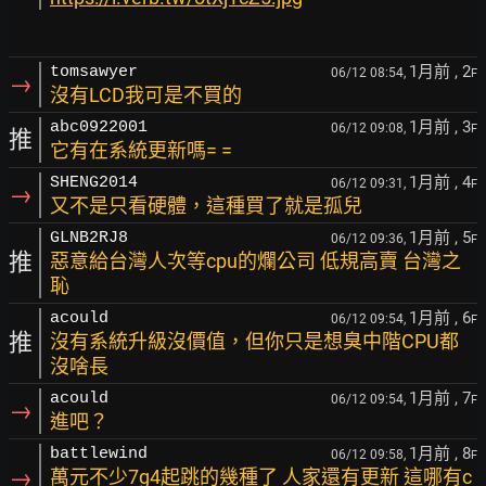
1月前
, 2
tomsawyer
06/12 08:54,
F
→
沒有LCD我可是不買的
1月前
, 3
abc0922001
06/12 09:08,
F
推
它有在系統更新嗎= =
1月前
, 4
SHENG2014
06/12 09:31,
F
→
又不是只看硬體，這種買了就是孤兒
1月前
, 5
GLNB2RJ8
06/12 09:36,
F
推
惡意給台灣人次等cpu的爛公司 低規高賣 台灣之
恥
1月前
, 6
acould
06/12 09:54,
F
推
沒有系統升級沒價值，但你只是想臭中階CPU都
沒啥長
1月前
, 7
acould
06/12 09:54,
F
→
進吧？
1月前
, 8
battlewind
06/12 09:58,
F
→
萬元不少7g4起跳的幾種了 人家還有更新 這哪有c