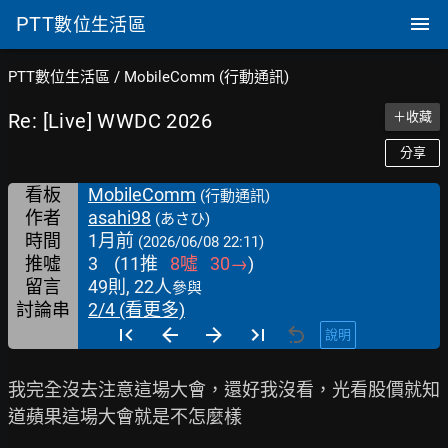
PTT
數位生活區
PTT數位生活區
/
MobileComm (行動通訊)
Re: [Live] WWDC 2026
＋收藏
分享
看板
MobileComm
(行動通訊)
作者
asahi98
(あさひ)
時間
1月前
(2026/06/08 22:11)
推噓
3
(
11
推
8
噓
30
→
)
留言
49則, 22人
參與
討論串
2/4 (看更多)
說明
我完全沒去注意這場大會，還好我沒看，光看股價就知
道蘋果這場大會就是不怎麼樣
