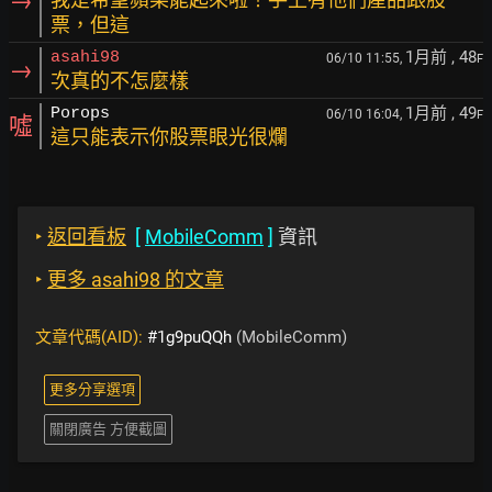
→
票，但這
1月前
, 48
asahi98
06/10 11:55,
F
→
次真的不怎麼樣
1月前
, 49
Porops
06/10 16:04,
F
噓
這只能表示你股票眼光很爛
‣
返回看板
[
MobileComm
]
資訊
‣
更多 asahi98 的文章
文章代碼(AID):
#1g9puQQh
(MobileComm)
更多分享選項
關閉廣告 方便截圖