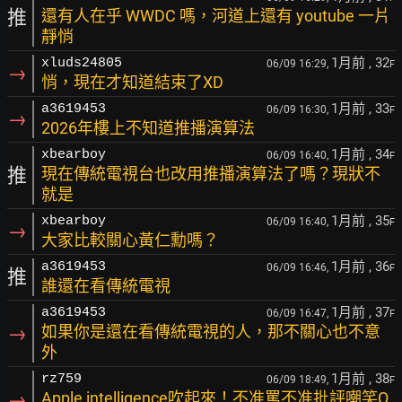
推
還有人在乎 WWDC 嗎，河道上還有 youtube 一片
靜悄
1月前
, 32
xluds24805
06/09 16:29,
F
→
悄，現在才知道結束了XD
1月前
, 33
a3619453
06/09 16:30,
F
→
2026年樓上不知道推播演算法
1月前
, 34
xbearboy
06/09 16:40,
F
推
現在傳統電視台也改用推播演算法了嗎？現狀不
就是
1月前
, 35
xbearboy
06/09 16:40,
F
→
大家比較關心黃仁勳嗎？
1月前
, 36
a3619453
06/09 16:46,
F
推
誰還在看傳統電視
1月前
, 37
a3619453
06/09 16:47,
F
→
如果你是還在看傳統電視的人，那不關心也不意
外
1月前
, 38
rz759
06/09 18:49,
F
→
Apple intelligence吹起來！不准罵不准批評嘲笑Q