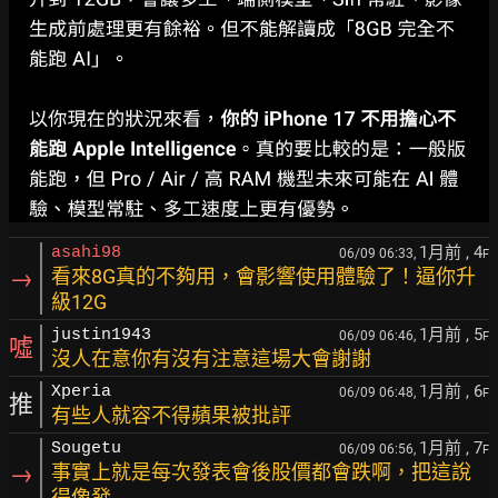
1月前
, 4
asahi98
06/09 06:33,
F
→
看來8G真的不夠用，會影響使用體驗了！逼你升
級12G
1月前
, 5
justin1943
06/09 06:46,
F
噓
沒人在意你有沒有注意這場大會謝謝
1月前
, 6
Xperia
06/09 06:48,
F
推
有些人就容不得蘋果被批評
1月前
, 7
Sougetu
06/09 06:56,
F
→
事實上就是每次發表會後股價都會跌啊，把這說
得像發