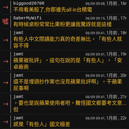
1月前
, 16
biggood20708
06/09 09:08,
F
→
不用看美股了,你那邊先all in台積電
1月前
, 17
SaberMyWifi
06/09 09:15,
F
噓
有時候桌粉常常比果粉更讓我驚訝就是這樣
1月前
, 18
jamt
06/09 09:41,
F
→
有些人中文閱讀能力真的奇差無比，「有些人就
容不得
1月前
, 19
jamt
06/09 09:41,
F
→
蘋果被批評」，這句在說的是「有些人」，「安
卓廠商
1月前
, 20
jamt
06/09 09:41,
F
→
還不是埋頭抄作業也沒見蘋果批評啊」，干蘋果
屁事啊
1月前
, 21
jamt
06/09 09:41,
F
→
，要也是說蘋果使用者吧。難怪國文都要考文意...
但
1月前
, 22
jamt
06/09 09:41,
F
→
感覺「有些人」國文極差