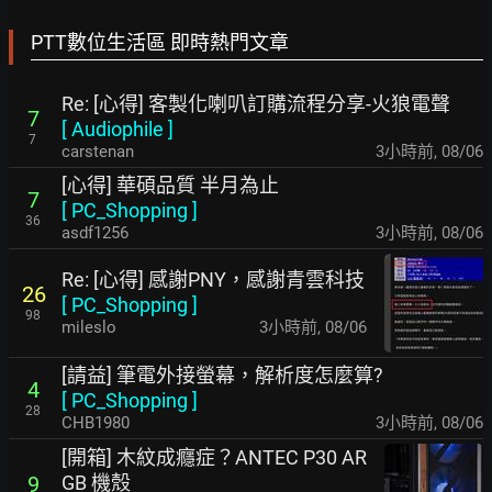
PTT數位生活區 即時熱門文章
Re: [心得] 客製化喇叭訂購流程分享-火狼電聲
7
[
Audiophile
]
7
carstenan
3小時前
,
08/06
[心得] 華碩品質 半月為止
7
[
PC_Shopping
]
36
asdf1256
3小時前
,
08/06
Re: [心得] 感謝PNY，感謝青雲科技
26
[
PC_Shopping
]
98
mileslo
3小時前
,
08/06
[請益] 筆電外接螢幕，解析度怎麼算?
4
[
PC_Shopping
]
28
CHB1980
3小時前
,
08/06
[開箱] 木紋成癮症？ANTEC P30 AR
GB 機殼
9