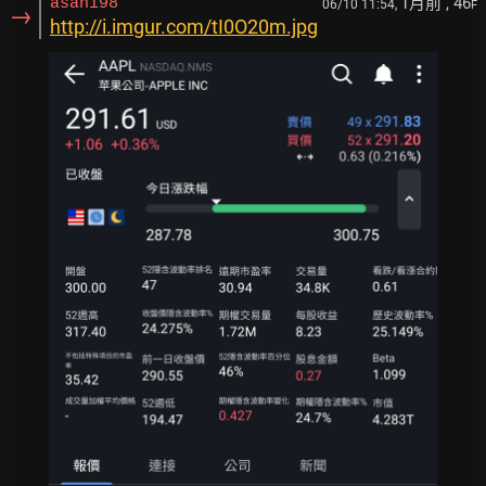
1月前
, 46
asahi98
06/10 11:54,
F
→
http://i.imgur.com/tI0O20m.jpg