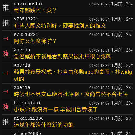
1月前
, 23
davidaustin
06/09 10:28,
F
推
每年都跌阿，菜？
1月前
, 24
s78513221
06/09 10:54,
F
推
有些人國文特別好，硬要找別人的推文
1月前
, 25
s78513221
06/09 10:54,
F
→
阿你又怎麼樣啦？
1月前
, 26
Xperia
06/09 13:31,
F
噓
急著護航不就是看到蘋果被批評很心疼嗎
1月前
, 27
Xperia
06/09 13:32,
F
→
蘋果抄夜景模式、抄自由移動app的桌面、抄widg
et的
1月前
, 28
Xperia
06/09 13:32,
F
→
時候也不見安卓廠商批評啊，廠商當然不會批評
1月前
, 29
hitsukiaoi
06/09 14:09,
F
噓
小跌2%跟沒有一樣 早被川普養壞了
1月前
, 30
aika5512308
06/09 16:18,
F
推
這幾年都沒什麼新的功能
1月前
, 31
xluds24805
06/09 16:29,
F