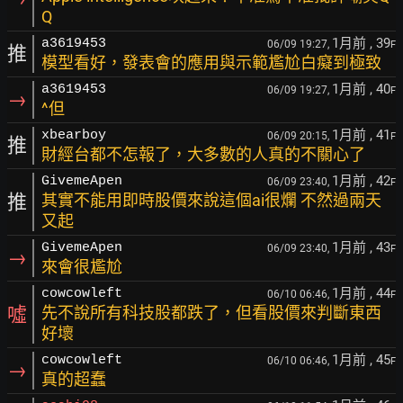
Q
1月前
, 39
a3619453
06/09 19:27,
F
推
模型看好，發表會的應用與示範尷尬白癡到極致
1月前
, 40
a3619453
06/09 19:27,
F
→
^但
1月前
, 41
xbearboy
06/09 20:15,
F
推
財經台都不怎報了，大多數的人真的不關心了
1月前
, 42
GivemeApen
06/09 23:40,
F
推
其實不能用即時股價來說這個ai很爛 不然過兩天
又起
1月前
, 43
GivemeApen
06/09 23:40,
F
→
來會很尷尬
1月前
, 44
cowcowleft
06/10 06:46,
F
噓
先不說所有科技股都跌了，但看股價來判斷東西
好壞
1月前
, 45
cowcowleft
06/10 06:46,
F
→
真的超蠢