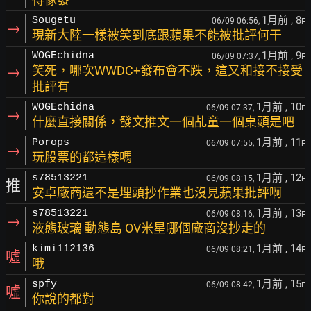
1月前
, 8
Sougetu
06/09 06:56,
F
→
現新大陸一樣被笑到底跟蘋果不能被批評何干
1月前
, 9
WOGEchidna
06/09 07:37,
F
→
笑死，哪次WWDC+發布會不跌，這又和接不接受
批評有
1月前
, 10
WOGEchidna
06/09 07:37,
F
→
什麼直接關係，發文推文一個乩童一個桌頭是吧
1月前
, 11
Porops
06/09 07:55,
F
→
玩股票的都這樣嗎
1月前
, 12
s78513221
06/09 08:15,
F
推
安卓廠商還不是埋頭抄作業也沒見蘋果批評啊
1月前
, 13
s78513221
06/09 08:16,
F
→
液態玻璃 動態島 OV米星哪個廠商沒抄走的
1月前
, 14
kimi112136
06/09 08:21,
F
噓
哦
1月前
, 15
spfy
06/09 08:42,
F
噓
你說的都對