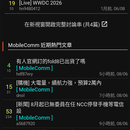
[Live] WWDC 2026
19
hn9480412
1月前
,
06/08
53
open_in_new
在新視窗開啟完整討論串 (共4篇)
MobileComm 近期熱門文章
有人官網訂的fold8已出貨了嗎
4
[
MobileComm
]
10
hdf87ery
5小時前
,
08/06
[購機] 大電量，續航力強，預算2萬內
15
[
MobileComm
]
31
dnol
7小時前
,
08/06
[新聞] 8月起已無委員在任 NCC停發手機等電信
設
53
[
MobileComm
]
234
a5687920
9小時前
,
08/06