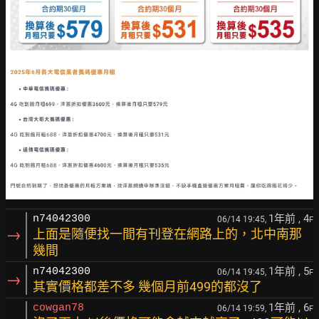
1年前
, 4
n74042300
06/14 19:45,
F
→
上面是隨便找一間有刊登在網路上的，北中南那
幾間
1年前
, 5
n74042300
06/14 19:45,
F
→
其實價格都差不多 幾個月前499的都沒了
1年前
, 6
cowgan78
06/14 19:59,
F