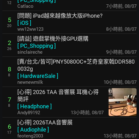
12
Catlaco
7小時前
,
08/07
[問題] iPad越來越像放大版iPhone?
5
[
iOS
]
20
ww12ww123
8小時前
,
08/07
[請益] 遊戲掌機外接GPU選購
2
[
PC_Shopping
]
26
sinclaireche
9小時前
,
08/07
[賣/台北/皆可]PNY5080OC+芝奇皇家戟DDR580
0032g
8
[
HardwareSale
]
8
newnewmilk
10小時前
,
08/07
[心得] 2026 TAA 音響展 耳機心得
簡評
7
[
Headphone
]
8
Andy89192
13小時前
,
08/07
[心得] 2026TAA音響展
6
[
Audiophile
]
17
feoteng2003
13小時前
,
08/07