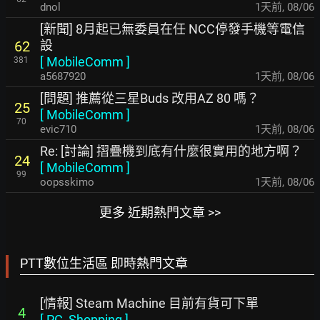
dnol
1天前
,
08/06
[新聞] 8月起已無委員在任 NCC停發手機等電信
設
62
[
MobileComm
]
381
a5687920
1天前
,
08/06
[問題] 推薦從三星Buds 改用AZ 80 嗎？
25
[
MobileComm
]
70
evic710
1天前
,
08/06
Re: [討論] 摺疊機到底有什麼很實用的地方啊？
24
[
MobileComm
]
99
oopsskimo
1天前
,
08/06
更多 近期熱門文章 >>
PTT數位生活區 即時熱門文章
[情報] Steam Machine 目前有貨可下單
4
[
PC_Shopping
]