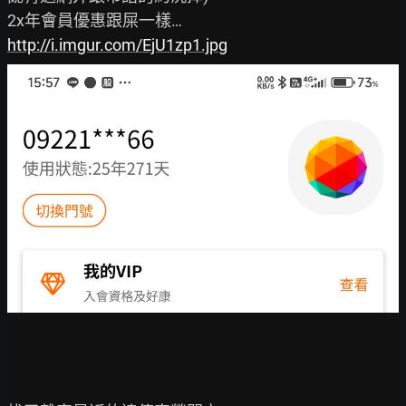
http://i.imgur.com/EjU1zp1.jpg