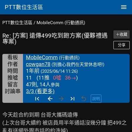
PTT
數位生活區
PTT數位生活區
/
MobileComm (行動通訊)
Re: [方案] 遠傳499吃到飽方案(優夥禮遇
＋收藏
專案)
分享
看板
MobileComm
(行動通訊)
作者
cowgan78
(別擔心我們在天堂休息吧!)
時間
1年前
(2025/06/14 11:26)
推噓
11
(
11
推
0
噓
36
→
)
留言
47則, 14人
參與
討論串
3/3 (看更多)
說明
今天趁合約到期 台哥大攜碼遠傳

(上次台哥大續約 被店員用半年通話沒幾分鐘 把499之
亂有送網外跟市話的約洗掉)
