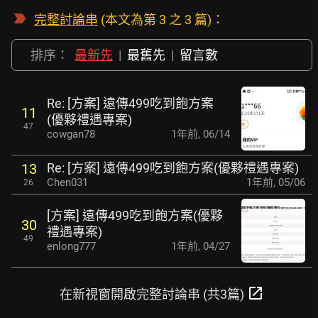
完整討論串
(本文為第 3 之 3 篇)：
排序：
最新先
|
最舊先
|
留言數
Re: [方案] 遠傳499吃到飽方案
11
(優夥禮遇專案)
47
cowgan78
1年前
,
06/14
Re: [方案] 遠傳499吃到飽方案(優夥禮遇專案)
13
Chen031
1年前
,
05/06
26
[方案] 遠傳499吃到飽方案(優夥
30
禮遇專案)
49
enlong777
1年前
,
04/27
open_in_new
在新視窗開啟完整討論串 (共3篇)