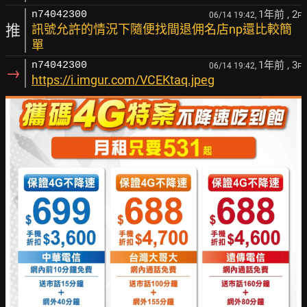
1年前
, 2
n74042300
06/14 19:42,
F
推
訊號允許的情況下隨便找間退佣名店np還比較簡
單
1年前
, 3
n74042300
06/14 19:42,
F
→
https://i.imgur.com/VCEKtaq.jpeg