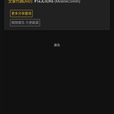
文章代碼(AID):
#1eJLnUK6
(MobileComm)
更多分享選項
關閉廣告 方便截圖
廣告