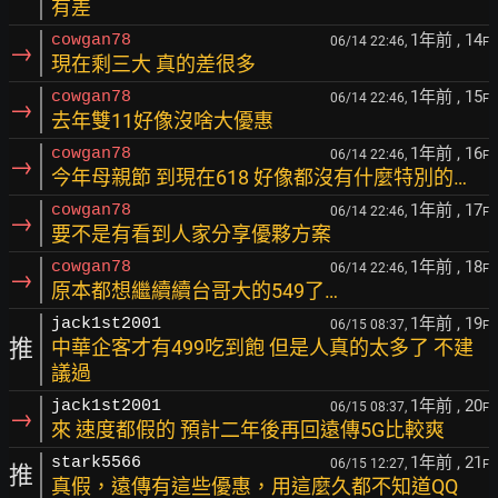
有差
1年前
, 14
cowgan78
06/14 22:46,
F
→
現在剩三大 真的差很多
1年前
, 15
cowgan78
06/14 22:46,
F
→
去年雙11好像沒啥大優惠
1年前
, 16
cowgan78
06/14 22:46,
F
→
今年母親節 到現在618 好像都沒有什麼特別的…
1年前
, 17
cowgan78
06/14 22:46,
F
→
要不是有看到人家分享優夥方案
1年前
, 18
cowgan78
06/14 22:46,
F
→
原本都想繼續續台哥大的549了…
1年前
, 19
jack1st2001
06/15 08:37,
F
推
中華企客才有499吃到飽 但是人真的太多了 不建
議過
1年前
, 20
jack1st2001
06/15 08:37,
F
→
來 速度都假的 預計二年後再回遠傳5G比較爽
1年前
, 21
stark5566
06/15 12:27,
F
推
真假，遠傳有這些優惠，用這麼久都不知道QQ