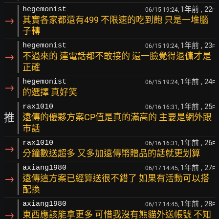
1年前
, 22
hegemonist
06/15 19:24,
F
→
其實各家都還有499 不限速的吃到飽 只是一堆腦
子轉
1年前
, 23
hegemonist
06/15 19:24,
F
→
不過來的 連電話都不敢接的 還一臉覺得退傭才是
正確
1年前
, 24
hegemonist
06/15 19:24,
F
→
的選擇 真好笑
1年前
, 25
rax1010
06/16 16:31,
F
推
遠傳的優夥方案CP值是真的滿高的 主要是網外跟
市話
1年前
, 26
rax1010
06/16 16:31,
F
→
分鐘數送超多 又多加遠傳幣贈品的話就更划算
1年前
, 27
axiang1980
06/17 14:45,
F
→
遠傳這方案已經算送很不錯了 如果有活動可以搭
配換
1年前
, 28
axiang1980
06/17 14:45,
F
→
東西應該能拿更多 可惜我沒有熊貓外送帳號 不知