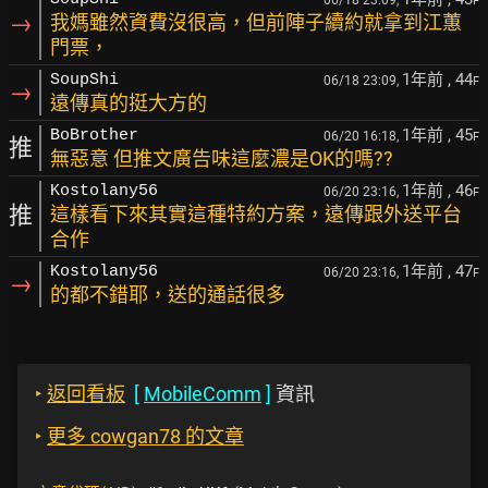
F
→
我媽雖然資費沒很高，但前陣子續約就拿到江蕙
門票，
1年前
, 44
SoupShi
06/18 23:09,
F
→
遠傳真的挺大方的
1年前
, 45
BoBrother
06/20 16:18,
F
推
無惡意 但推文廣告味這麼濃是OK的嗎??
1年前
, 46
Kostolany56
06/20 23:16,
F
推
這樣看下來其實這種特約方案，遠傳跟外送平台
合作
1年前
, 47
Kostolany56
06/20 23:16,
F
→
的都不錯耶，送的通話很多
‣
返回看板
[
MobileComm
]
資訊
‣
更多 cowgan78 的文章