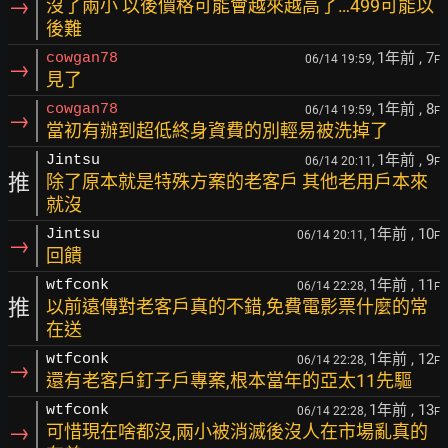
→
沒了兩小 以後價格可能會越來越高了…499可能以
後難
1年前
, 7
cowgan78
06/14 19:59,
F
→
見了
1年前
, 8
cowgan78
06/14 19:59,
F
→
當初有辦到超低終身資費的別輕易被洗掉了
1年前
, 9
Jintsu
06/14 20:11,
F
推
除了原本就是特殊方案的老客戶 其他老用戶本來
就沒
1年前
, 10
Jintsu
06/14 20:11,
F
→
回饋
1年前
, 11
wtfconk
06/14 22:28,
F
推
以前遠傳對老客戶真的不錯,免費電影票什麼的常
在送
1年前
, 12
wtfconk
06/14 22:28,
F
→
還有老客戶釘子戶專案,根本當年的亞太11先驅
1年前
, 13
wtfconk
06/14 22:28,
F
→
可惜現在啥都沒,兩小被消滅後沒人在市場亂真的