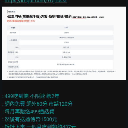
: 
https://imgur.com/YUjToOa
: 499吃到飽 不限速 綁2年

: 網內免費 網外60分 市話120分

: 每月再贈送499通話費

: 然後有送遠傳幣1500元

: 折抵下來 一個月吃到飽約437元
