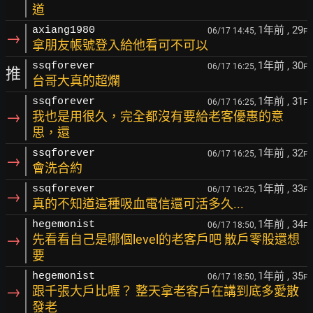
道
1年前
, 29
axiang1980
06/17 14:45,
F
→
拿朋友帳號登入給他看可不可以
1年前
, 30
ssqforever
06/17 16:25,
F
推
台哥大真的超爛
1年前
, 31
ssqforever
06/17 16:25,
F
→
我也是用很久，完全都沒有要給老客優惠的意
思，還
1年前
, 32
ssqforever
06/17 16:25,
F
→
會洗合約
1年前
, 33
ssqforever
06/17 16:25,
F
→
真的不知道這種吸血電信還可活多久...
1年前
, 34
hegemonist
06/17 18:50,
F
→
先看看自己是哪個level的老客戶吧 散戶零股還想
要
1年前
, 35
hegemonist
06/17 18:50,
F
→
跟千張大戶比喔？ 整天拿老客戶在講到底多愛散
發老