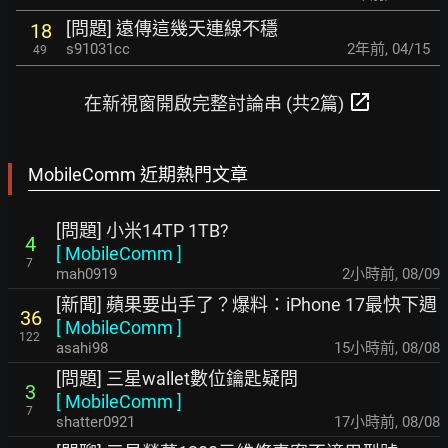
[問題] 遠傳這幾天連線不穩
18
s91031cc
2年前
,
04/15
49
open_in_new
在新視窗開啟完整討論串 (共2篇)
MobileComm 近期熱門文章
[問題] 小米14TP 1TB?
4
[
MobileComm
]
7
mah0919
2小時前
,
08/09
[新聞] 蘋果要出手了？爆料：iPhone 17最快下週
36
[
MobileComm
]
122
asahi98
15小時前
,
08/08
[問題] 三星wallet數位鑰匙疑問
3
[
MobileComm
]
7
shatter0921
17小時前
,
08/08