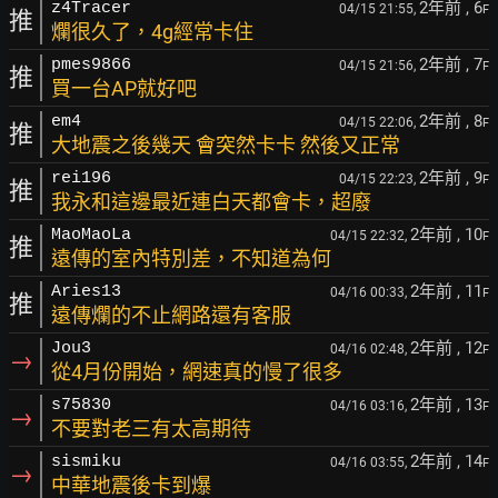
2年前
, 6
z4Tracer
04/15 21:55,
F
推
爛很久了，4g經常卡住
2年前
, 7
pmes9866
04/15 21:56,
F
推
買一台AP就好吧
2年前
, 8
em4
04/15 22:06,
F
推
大地震之後幾天 會突然卡卡 然後又正常
2年前
, 9
rei196
04/15 22:23,
F
推
我永和這邊最近連白天都會卡，超廢
2年前
, 10
MaoMaoLa
04/15 22:32,
F
推
遠傳的室內特別差，不知道為何
2年前
, 11
Aries13
04/16 00:33,
F
推
遠傳爛的不止網路還有客服
2年前
, 12
Jou3
04/16 02:48,
F
→
從4月份開始，網速真的慢了很多
2年前
, 13
s75830
04/16 03:16,
F
→
不要對老三有太高期待
2年前
, 14
sismiku
04/16 03:55,
F
→
中華地震後卡到爆