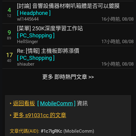
[討論] 音響設備器材喇叭箱體是否可以鍍膜
4
[
Headphone
]
12
wl1445644
16小時前
,
08/08
[菜單] 250K深度學習工作站
9
[
PC_Shopping
]
89
HellSinger
17小時前
,
08/08
Re: [情報] 主機板即將漲價
17
[
PC_Shopping
]
40
shiauber
19小時前
,
08/08
更多 即時熱門文章 >>
‣
返回看板
[
MobileComm
]
資訊
‣
更多 s91031cc 的文章
文章代碼(AID):
#1c7IgRKc
(MobileComm)