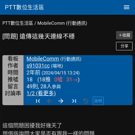
PTT
數位生活區
PTT數位生活區
/
MobileComm (行動通訊)
[問題] 遠傳這幾天連線不穩
＋收藏
分享
看板
MobileComm
(行動通訊)
作者
s91031cc
(場地)
時間
2年前
(2024/04/15 13:24)
推噓
18
(
18
推
0
噓
31
→
)
留言
49則, 28人
參與
討論串
1/2 (看更多)
說明
這個問題困擾我好幾天了

想借版詢問大家是否有跟我一樣的問題
