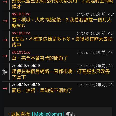
→
好幾次並重製網路好幾次都沒用。2.我是晚上的時
候才
2年前
, 45
s91031cc
04/27 01:21,
F
→
會不穩哦，大約7點過後。3.我看我數據一個月大
概50G
2年前
, 46
s91031cc
04/27 01:21,
F
→
B左右，不確定這樣是多不多。最後我在昨天去換
成中
2年前
, 47
s91031cc
04/27 01:21,
F
→
華，完全不會有卡的問題了
2年前
, 48
zoo520zoo520
06/08 21:32,
F
推
遠傳這幾個月網路一直都很爛，打客服也只改善
了當下
2年前
, 49
zoo520zoo520
06/08 21:32,
F
→
而已，無語，早知道不續約了
‣
返回看板
[
MobileComm
]
資訊