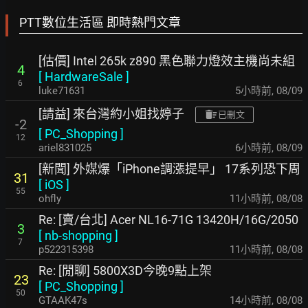
PTT數位生活區 即時熱門文章
[估價] Intel 265k z890 黑色聯力燈效主機尚未組
4
[
HardwareSale
]
6
luke71631
5小時前
,
08/09
[請益] 來台灣約小姐找婷子
已刪文
-2
[
PC_Shopping
]
12
ariel831025
6小時前
,
08/09
[新聞] 外媒爆「iPhone調漲提早」 17系列恐下周
31
[
iOS
]
55
ohfly
11小時前
,
08/08
Re: [賣/台北] Acer NL16-71G 13420H/16G/2050
3
[
nb-shopping
]
7
p522315398
11小時前
,
08/08
Re: [閒聊] 5800X3D今晚9點上架
23
[
PC_Shopping
]
50
GTAAK47s
14小時前
,
08/08