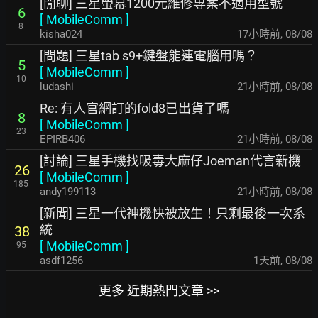
[閒聊] 三星螢幕1200元維修專案不適用型號
6
[
MobileComm
]
8
kisha024
17小時前
,
08/08
[問題] 三星tab s9+鍵盤能連電腦用嗎？
5
[
MobileComm
]
10
ludashi
21小時前
,
08/08
Re: 有人官網訂的fold8已出貨了嗎
8
[
MobileComm
]
23
EPIRB406
21小時前
,
08/08
[討論] 三星手機找吸毒大麻仔Joeman代言新機
26
[
MobileComm
]
185
andy199113
21小時前
,
08/08
[新聞] 三星一代神機快被放生！只剩最後一次系
統
38
[
MobileComm
]
95
asdf1256
1天前
,
08/08
更多 近期熱門文章 >>