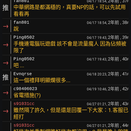
2年前
, 37
fan801
04/17 18:54,
F
推
中華網路是都滿穩的，真要NP的話，可以先試用
看看再
2年前
, 38
fan801
04/17 18:54,
F
→
說
2年前
, 39
Ping0502
04/17 19:43,
F
→
手機連電腦玩遊戲 該不會是流量魔人 因為佔頻被
限了
2年前
, 40
Ping0502
04/17 19:43,
F
→
吧 ...
2年前
, 41
Evnqrse
04/18 20:23,
F
推
這一個禮拜明顯爛很多...
2年前
, 42
c98406023
04/19 10:46,
F
→
省電措施(?)
2年前
, 43
s91031cc
04/27 01:21,
F
→
雖然隔了許久，但是還是回覆一下大家：1.客服已
經打
2年前
, 44
s91031cc
04/27 01:21,
F