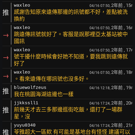
2年前
, 15
waxleo
04/16 07:50,
F
推
感謝告知原來遠傳那邊的訊號都不好，差點被洗
換約
2年前
, 16
waxleo
04/16 07:50,
F
→
跳遠傳訊號就好了。客服是說那裡亞太基站被中
國訊
2年前
, 17
waxleo
04/16 07:50,
F
→
號干擾什麼時候會好她不知道，要我跳到遠傳就
好了
2年前
, 18
waxleo
04/16 07:50,
F
→
。看來遠傳在哪訊號也沒多好。
2年前
, 19
bluewolfzeus
04/16 12:18,
F
推
我在桃園海湖這邊也一樣
2年前
, 20
jjkkssll1
04/16 17:24,
F
推
前幾天才去三多那邊逛街吃飯，還打了一場群
星，沒
2年前
, 21
yuyu0340
04/16 17:24,
F
推
苓雅超大一區欸 有可能是基地台有怪怪 建議可以