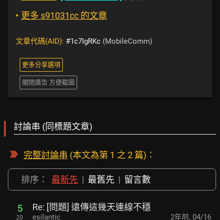
‣
更多 s91031cc 的文章
文章代碼(AID):
#1c7IgRKc
(MobileComm)
更多分享選項
關閉廣告 方便截圖
討論串 (同標題文章)
完整討論串
(本文為第 1 之 2 篇)：
排序：
最新先
|
最舊先
|
留言數
Re: [問題] 遠傳這幾天連線不穩
5
esilantic
2年前
,
04/16
20