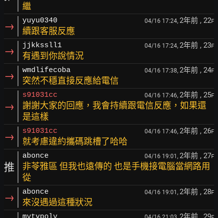
繼
2年前
, 22
yuyu0340
04/16 17:24,
F
→
續跟客服反應
2年前
, 23
jjkkssll1
04/16 17:24,
F
→
有遇到你說情況
2年前
, 24
wmdlifecoba
04/16 17:38,
F
→
突然不穩直接反應給電信
2年前
, 25
s91031cc
04/16 17:46,
F
→
謝謝大家的回應，我會持續跟電信反應，如果還
是這樣
2年前
, 26
s91031cc
04/16 17:46,
F
→
就考慮違約攜碼跳槽了哈哈
2年前
, 27
abonce
04/16 19:01,
F
推
非苓雅區 但我也遠傳的 也是手機接電腦當網路用
從
2年前
, 28
abonce
04/16 19:01,
F
→
來沒遇過這種狀況
2年前
, 29
mytvpoly
04/16 21:03,
F