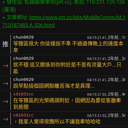
※ 發信站: 批踢踢實業坊(ptt.cc), 來自: 118.231.129.126 
(臺灣)

※ 文章網址: 
https://www.ptt.cc/bbs/MobileComm/M.1
713187483.A.526.html
2年前
, 1
chun0629
04/15 21:41,
F
推
苓雅區很大 你這樣說不準 不過遠傳晚上的速度本
來
2年前
, 2
chun0629
04/15 21:41,
F
→
就不穩 這又關係到你附近是不是有流量大戶...只
能
2年前
, 3
chun0629
04/15 21:41,
F
→
說早點搞個固網脫離苦海才是真理...
2年前
, 4
s91031cc
04/15 21:53,
F
→
在苓雅區的光榮碼頭附近，固網因為要從客廳牽
到房間
2年前
, 5
s91031cc
04/15 21:53,
F
→
，我家人覺得很醜所以不讓我牽哈哈哈