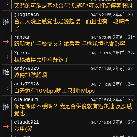
→
突然的可能是基地台有狀況吧?可以打遠傳客服問
2年前
, 30
jlogitech
04/16 21:55,
F
推
台哥大晚上感覺也是變超慢，而且也有一段時間
了...
2年前
, 31
ransan
04/16 23:49,
F
→
跟朋友借手機交叉測試看看 手機耗損也會影響
2年前
, 32
Xperia
04/17 10:09,
F
→
板橋遠傳比中華好多了
2年前
, 33
andy79323
04/17 11:38,
F
推
遠傳訊號超爛
2年前
, 34
andy79323
04/17 11:38,
F
→
白天還有10Mbps晚上只剩1Mbps
2年前
, 35
claude921
04/17 15:04,
F
推
你是偶爾不穩嗎？ 我是合併後就有點龜速 反應感
覺也
2年前
, 36
claude921
04/17 15:04,
F
→
沒用(哭