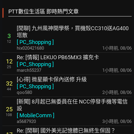
PTT數位生活區 即時熱門文章
[閒聊] 九州風神開學祭，買機殼CC310送AG400
塔散
3
[
PC_Shopping
]
12
hix020421680
1小時前
,
08/06
Re: [情報] LEKUO PB65MX3 擴充卡
12
[
PC_Shopping
]
25
march55237
1小時前
,
08/06
[心得] 微星顯卡保內送修 升級
32
[
PC_Shopping
]
44
qoo580
2小時前
,
08/06
[新聞] 8月起已無委員在任 NCC停發手機等電信
設
25
[
MobileComm
]
108
a5687920
3小時前
,
08/06
Re: [閒聊] 國外美光記憶體已無終生保固？