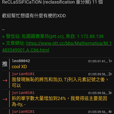
ReCLaSSiFICaTiON (reclassification 重分類) 11 個

歡迎幫忙想還有什麼有梗的XDD

※ 發信站: 批踢踢實業坊(ptt.cc), 來自: 1.172.88.138

※ 文章網址: 
https://www.ptt.cc/bbs/Mathematica/M.1
483549001.A.C66.html
, 1
leo80042
01/05 01:41,
F
推
cool XD
, 2
jurian0101
01/05 09:56,
F
→
我發現無恥的將氘和氚(D, T)列入元素記號之後，
可以
, 3
jurian0101
01/05 09:56,
F
→
拆的單字數大量增加到24%，我覺得這主要是因
為-ity, -
, 4
jurian0101
01/05 09:56,
F