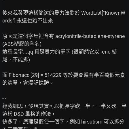
後來我發現這樣簡潔的暴力法對於 WordList["KnownW
ords"] 永遠也跑不出來

原因是這個字集裡含有 acrylonitrile-butadiene-styrene 
(ABS塑膠的全名)

這種長字...qq 真是暴力的單字 (很顯然它以 -ene 結
尾，不能拆)

而 Fibonacci[29] = 514229 等於要查遍有半百萬個元素
的清單，會爆記憶體。

- -

經我細思，發現其實可以把長字砍一半，一半又砍一半
這樣 D&D 風格的作法，

快多了。原理是假使一個字，例如 hirsutism 可以拆分