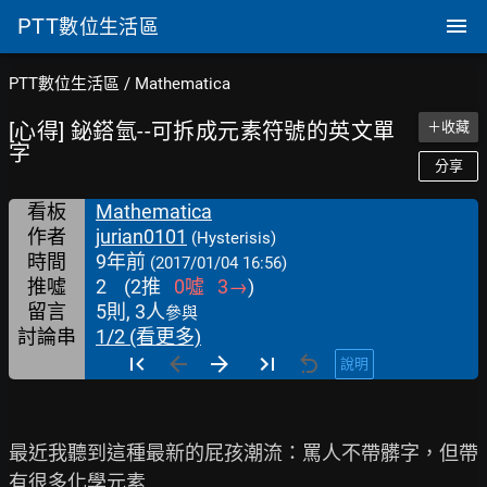
PTT
數位生活區
PTT數位生活區
/
Mathematica
[心得] 鉍鎝氫--可拆成元素符號的英文單
＋收藏
字
分享
看板
Mathematica
作者
jurian0101
(Hysterisis)
時間
9年前
(2017/01/04 16:56)
推噓
2
(
2
推
0
噓
3
→
)
留言
5則, 3人
參與
討論串
1/2 (看更多)
說明
最近我聽到這種最新的屁孩潮流：罵人不帶髒字，但帶
有很多化學元素
