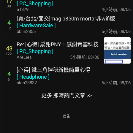
17
[
PC_Shopping
]
39
a1379
4小時前
,
08/06
[賣/台北/面交]mag b850m mortar非wifi版
4
[
HardwareSale
]
12
bblin2855
5小時前
,
08/06
Re: [心得] 感謝PNY，感謝青雲科技
43
[
PC_Shopping
]
122
AreLies
5小時前
,
08/06
[心得] 鐵三角神秘新機簡單心得
4
[
Headphone
]
6
nien23832
5小時前
,
08/06
更多 即時熱門文章 >>
廣告