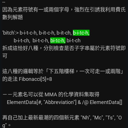
--

因為元素符號有一或兩個字母，強烈在引誘我利用費氏
數列解題

'bitch':> b-i-t-c-h, b-it-c-h, b-it-ch, 
b-i-tc-h,
          b-i-t-ch,  bi-t-c-h, 
bi-tc-h,
 bi-t-ch

拆成這恰好八種，分別檢查是否子字串屬於元素符號即
可

這八種的邏輯等於「下五階樓梯，一次可走一或兩階」
的走法 Fibonacci[5]=8

－－元素名可以從 MMA 的化學資料集取得

    ElementData[#, "Abbreviation"] & /@ ElementData[]

再自己加上最新最潮的四個新元素 "Nh", "Mc", "Ts", "O
g"。
