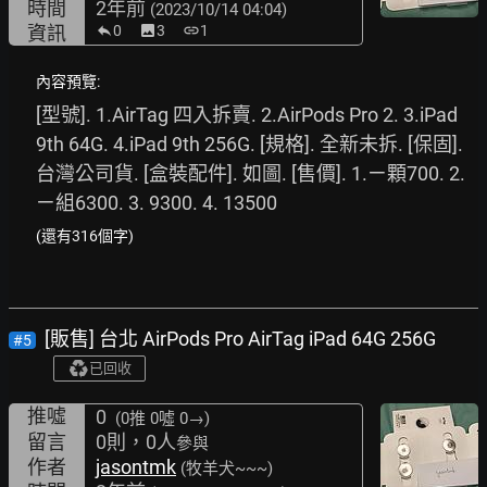
時間
2年前
(2023/10/14 04:04)
資訊
0
image
3
link
1
內容預覽:
[型號]. 1.AirTag 四入拆賣. 2.AirPods Pro 2. 3.iPad 
9th 64G. 4.iPad 9th 256G. [規格]. 全新未拆. [保固]. 
台灣公司貨. [盒裝配件]. 如圖. [售價]. 1.ㄧ顆700. 2.
ㄧ組6300. 3. 9300. 4. 13500
(還有316個字)
[販售] 台北 AirPods Pro AirTag iPad 64G 256G
#5
已回收
推噓
0
(0推
0噓 0→
)
留言
0則，0人
參與
作者
jasontmk
(牧羊犬~~~)