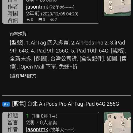
參與
作者
jasontmk
(牧羊犬~~~)
時間
2年前
(2023/12/05 04:29)
資訊
0
image
3
link
2
內容預覽:
[型號]. 1.AirTag 四入拆賣. 2.AirPods Pro 2. 3.iPad 
9th 64G. 4.iPad 9th 256G. 5.iPad 10th 64G. [規格]. 
全新未拆. [保固]. 台灣公司貨. [盒裝配件]. 如圖. [售
價]. iOpen Mall 下單. 免運+折
(還有548個字)
[販售] 台北 AirPods Pro AirTag iPad 64G 256G
#7
推噓
1
(1推
0噓 1→
)
留言
2則，0人
參與
作者
jasontmk
(牧羊犬~~~)