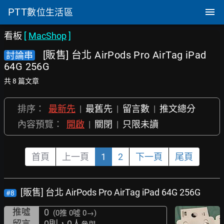
PTT
數位生活區
看板
[
MacShop
]
[販售] 台北 AirPods Pro AirTag iPad
討論串
64G 256G
共 8 篇文章
排序：
最新先
|
最舊先
|
留言數
|
推文總分
內容預覽：
開啟
|
關閉
|
只限未讀
首頁
上一頁
1
2
下一頁
尾頁
[販售] 台北 AirPods Pro AirTag iPad 64G 256G
#8
推噓
0
(0推
0噓 0→
)
留言
0則，0人