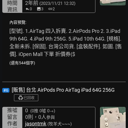
時間
2年前
(2023/11/21 12:32)
資訊
0
image
3
link
2
內容預覽:
[型號]. 1.AirTag 四入拆賣. 2.AirPods Pro 2. 3.iPad 
9th 64G. 4.iPad 9th 256G. 5.iPad 10th 64G. [規格]. 
全新未拆. [保固]. 台灣公司貨. [盒裝配件]. 如圖. [售
價]. iOpen Mall 下單 折價券($
(還有544個字)
[販售] 台北 AirPods Pro AirTag iPad 64G 256G
#6
已回收
推噓
0
(0推
0噓 0→
)
留言
0則，0人
參與
作者
jasontmk
(牧羊犬~~~)