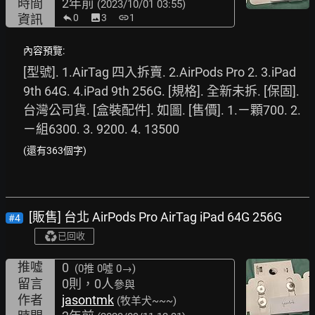
時間
2年前
(2023/10/01 03:55)
資訊
0
image
3
link
1
內容預覽:
[型號]. 1.AirTag 四入拆賣. 2.AirPods Pro 2. 3.iPad 
9th 64G. 4.iPad 9th 256G. [規格]. 全新未拆. [保固]. 
台灣公司貨. [盒裝配件]. 如圖. [售價]. 1.ㄧ顆700. 2.
ㄧ組6300. 3. 9200. 4. 13500
(還有363個字)
[販售] 台北 AirPods Pro AirTag iPad 64G 256G
#4
已回收
推噓
0
(0推
0噓 0→
)
留言
0則，0人
參與
作者
jasontmk
(牧羊犬~~~)