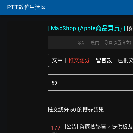
PTT
數位生活區
[ MacShop (Apple商品買賣)
]
[
最新
熱門
分頁 (5置底文)
文章
|
推文總分
|
留言數
|
已刪
推文總分 50 的搜尋結果
[公告] 置底檢舉區，提供板
177