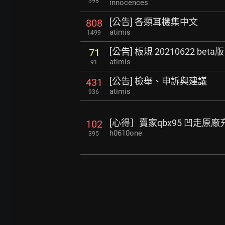
398
innocences
[公告] 各類耳機集中文
808
atimis
1499
[公告] 板規 20210622 beta版
71
atimis
91
[公告] 檢舉、申訴與建議
431
atimis
936
[心得］賣家qbx95 凹走原
102
h0610one
395