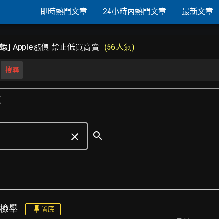
即時熱門文章
24小時內熱門文章
最新文章
麥蝦] Apple漲價 禁止低買高賣
(56人氣)
搜尋
文
search
clear
友檢舉
置底