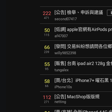
[公告] 檢舉、申訴與建議
222
471
second07417
[低調] apple官網有AirPods 
50
115
af47007
[發問] 交易糾紛想請問各位
66
239
willy9852398
[販售] 台南 ipad air2 128g 金
55
95
tungalex
[買/台北］iPhone7+ 曜石黑
58
66
iPhone10s
[公告] MacShop版版規
112
netting
271