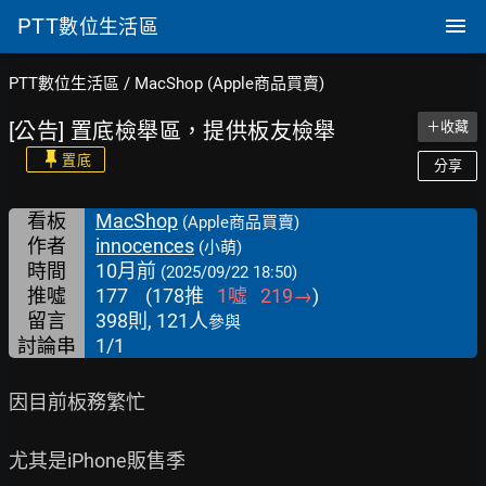
PTT
數位生活區
PTT數位生活區
/
MacShop (Apple商品買賣)
[公告] 置底檢舉區，提供板友檢舉
＋收藏
置底
分享
看板
MacShop
(Apple商品買賣)
作者
innocences
(小萌)
時間
10月前
(2025/09/22 18:50)
推噓
177
(
178
推
1
噓
219
→
)
留言
398則, 121人
參與
討論串
1/1
因目前板務繁忙

尤其是iPhone販售季
