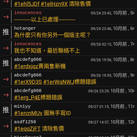
→
#1ehl5JDf
#1elHzn9X
清除售價
10月前
, 5
innocences
09/24 23:42,
F
→
-----------以上已處理-----------
10月前
, 6
hotanger
09/24 23:46,
F
推
為什麼只有你另外一個版主呢？
10月前
, 7
innocences
09/26 02:15,
F
→
我也不知道，最近聯絡不上
10月前
, 8
abcdefg666
09/26 19:56,
F
推
#1erdxjqz
賣兩隻新機
10月前
, 9
abcdefg666
09/26 19:59,
F
→
#1erX9D3S
#1erWqNWJ
標題錯誤
10月前
, 10
abcdefg666
09/26 23:29,
F
→
#1erg_P4E
標題錯誤
10月前
, 11
miniyy
09/27 01:15,
F
推
#1ercnMUv
圖無手寫ID
10月前
, 12
asdf1256
09/27 14:57,
F
→
#1eqqZjFT
清除售價