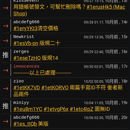
10月前
, 13
KissSeven7
09/27 15:15,
F
→
用錯帳號發文，可幫忙刪除嗎？
#1erusHk5 (Mac
Shop)
10月前
, 14
abcdefg666
09/28 01:17,
F
→
#1eryYKI3
清空價格
10月前
, 15
Newkrist
09/29 13:36,
F
→
#1esVb-pn
版規二十
10月前
, 16
zerges
09/29 22:40,
F
推
#1eseTzHQ
版規14
10月前
, 17
innocences
09/30 02:01,
F
→
-----------以上已處理-----------
10月前
, 18
zioo
10/02 00:00,
F
→
#1etKK7VD
#1etKORVO
兩篇手寫ID不符 後者新
品兩件
10月前
, 19
miniyy
10/04 11:05,
F
推
#1eu8m1YC
#1etvgP6x
#1etc4IpZ
圖無ID
10月前
, 20
abcdefg666
10/06 02:30,
F
→
#1es_tIQb
美版