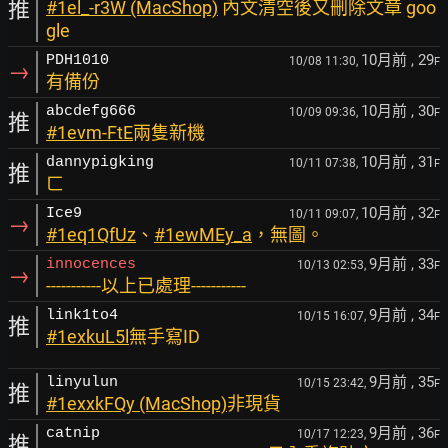
推
#1el_-r3W (MacShop)
內文清空後又刪除文章 goo
gle
10月前
, 29
PDH1010
10/08 11:30,
F
→
有備份
10月前
, 30
abcdefg666
10/09 09:36,
F
推
#1evm-FtE
兩隻新機
10月前
, 31
dannypigking
10/11 07:38,
F
推
ㄈ
10月前
, 32
Ice9
10/11 09:07,
F
→
#1eq1QfUz
、
#1ewMEy_a
，無圖。
9月前
, 33
innocences
10/13 02:53,
F
→
-----------以上已處理-----------
9月前
, 34
link1to4
10/15 16:07,
F
推
#1exkuL5l
無手寫ID
9月前
, 35
linyulun
10/15 23:42,
F
推
#1exxkFQy (MacShop)
非現貨
9月前
, 36
catnip
10/17 12:23,
F
推