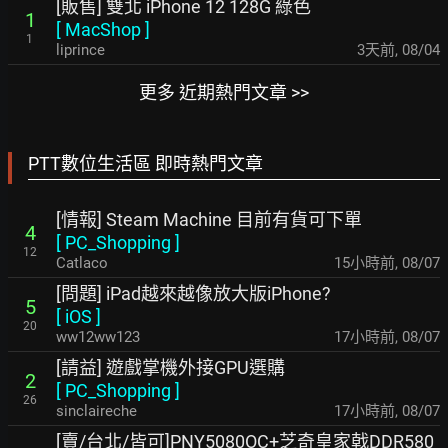
[販售] 雙北 iPhone 12 128G 綠色
1
[
MacShop
]
1
liprince
3天前
,
08/04
更多 近期熱門文章 >>
PTT數位生活區 即時熱門文章
[情報] Steam Machine 目前有貨可下單
4
[
PC_Shopping
]
12
Catlaco
15小時前
,
08/07
[問題] iPad越來越像放大版iPhone?
5
[
iOS
]
20
ww12ww123
17小時前
,
08/07
[請益] 遊戲掌機外接GPU選購
2
[
PC_Shopping
]
26
sinclaireche
17小時前
,
08/07
[賣/台北/皆可]PNY5080OC+芝奇皇家戟DDR580