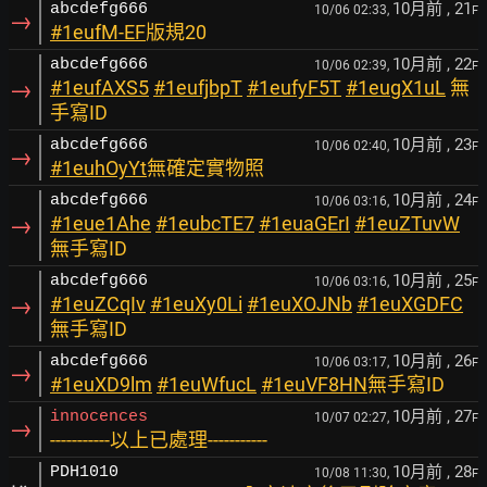
10月前
, 21
abcdefg666
10/06 02:33,
F
→
#1eufM-EF
版規20
10月前
, 22
abcdefg666
10/06 02:39,
F
→
#1eufAXS5
#1eufjbpT
#1eufyF5T
#1eugX1uL
無
手寫ID
10月前
, 23
abcdefg666
10/06 02:40,
F
→
#1euhOyYt
無確定實物照
10月前
, 24
abcdefg666
10/06 03:16,
F
→
#1eue1Ahe
#1eubcTE7
#1euaGErI
#1euZTuvW
無手寫ID
10月前
, 25
abcdefg666
10/06 03:16,
F
→
#1euZCqIv
#1euXy0Li
#1euXOJNb
#1euXGDFC
無手寫ID
10月前
, 26
abcdefg666
10/06 03:17,
F
→
#1euXD9lm
#1euWfucL
#1euVF8HN
無手寫ID
10月前
, 27
innocences
10/07 02:27,
F
→
-----------以上已處理-----------
10月前
, 28
PDH1010
10/08 11:30,
F