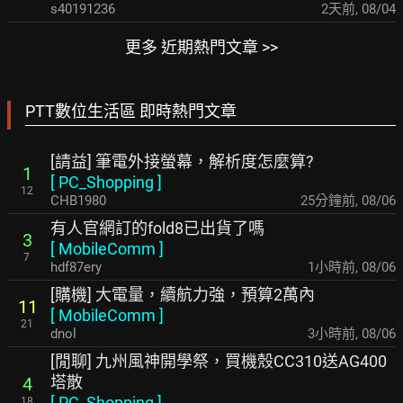
s40191236
2天前
,
08/04
更多 近期熱門文章 >>
PTT數位生活區 即時熱門文章
[請益] 筆電外接螢幕，解析度怎麼算?
1
[
PC_Shopping
]
12
CHB1980
26分鐘前
,
08/06
有人官網訂的fold8已出貨了嗎
3
[
MobileComm
]
7
hdf87ery
1小時前
,
08/06
[購機] 大電量，續航力強，預算2萬內
11
[
MobileComm
]
21
dnol
3小時前
,
08/06
[閒聊] 九州風神開學祭，買機殼CC310送AG400
塔散
4
[
PC_Shopping
]
18