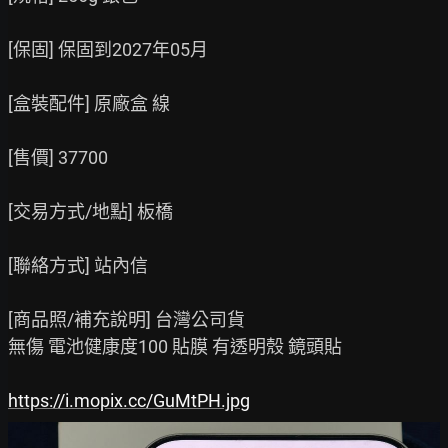
[保固] 保固到2027年05月

[盒裝配件] 原廠盒 線

[售價] 37700

[交易方式/地點] 板橋

[聯絡方式] 站內信

[商品照/補充說明] 台灣公司貨

無傷 電池健康度100 貼膜 有透明殼 鏡頭貼

https://i.mopix.cc/GuMtPH.jpg