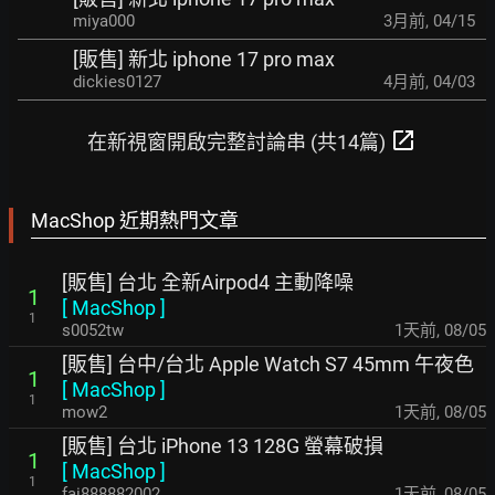
miya000
3月前
,
04/15
[販售] 新北 iphone 17 pro max
dickies0127
4月前
,
04/03
open_in_new
在新視窗開啟完整討論串 (共14篇)
MacShop 近期熱門文章
[販售] 台北 全新Airpod4 主動降噪
1
[
MacShop
]
1
s0052tw
1天前
,
08/05
[販售] 台中/台北 Apple Watch S7 45mm 午夜色
1
[
MacShop
]
1
mow2
1天前
,
08/05
[販售] 台北 iPhone 13 128G 螢幕破損
1
[
MacShop
]
1
fai888882002
1天前
,
08/05