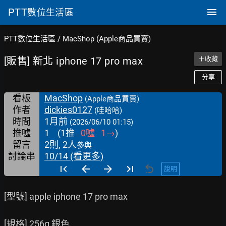
PTT
數位生活區
PTT數位生活區
/
MacShop (Apple商品買賣)
[販售] 新北 iphone 17 pro max
＋收藏
分享
看板
MacShop
(Apple商品買賣)
作者
dickies0127
(哇哈哈)
時間
1月前
(2026/06/10 01:15)
推噓
1
(
1
推
0
噓
1
→
)
留言
2則, 2人
參與
討論串
10/14 (看更多)
說明
[型號] apple iphone 17 pro max

[規格] 256g 銀色
