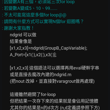
: 因變數A有三個，必須寫三次for loop

: 若變數A變成5、10、99......

: 不太可能寫這麼多個for loop@@

: 請問有什麼方式可以實現N個for 迴圈嗎？

        ndgrid 可以做

        結果會像是

        [x1,x2,x3]=ndgrid(GroupB_CapVariable);

        A_Port=[x1(:),x2(:),x3(:)];

        [x1,x2,x3] 這個語法可以選擇再用eval硬幹字串

        或是直接去魔改內建的ndgrid.m

        (把nout 改掉，並直接對varagrout做再處理)

        這邊雖然避開了for-loop

        但把結果一次存下來的結果就是會佔用記憶體

        尤其你的結果是n的d次方 (n,d定義請參照下方)
