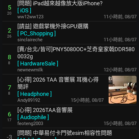
[問題] iPad越來越像放大版iPhone?
5
[
iOS
]
20
ww12ww123
11小時前
,
08/07
[請益] 遊戲掌機外接GPU選購
2
[
PC_Shopping
]
26
sinclaireche
11小時前
,
08/07
[賣/台北/皆可]PNY5080OC+芝奇皇家戟DDR580
0032g
8
[
HardwareSale
]
8
newnewmilk
12小時前
,
08/07
[心得] 2026 TAA 音響展 耳機心得
簡評
7
[
Headphone
]
8
Andy89192
15小時前
,
08/07
[心得] 2026TAA音響展
6
[
Audiophile
]
17
feoteng2003
15小時前
,
08/07
[問題] 中華易付卡門號esim相容性問題
-3