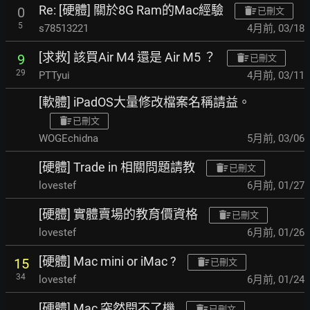
Re: [硬體] 關於8G Ram的Mac經驗
0
已刪文
5
s78513221
4月前
,
03/18
[求救] 該買Air M4 還是 Air M5 ？
9
已刪文
29
PTTyui
4月前
,
03/11
[軟體] iPadOS大量修改檔案名稱請益。
已刪文
WOGEchidna
5月前
,
03/06
[硬體] Trade in 相關問題請教
已刪文
lovestef
6月前
,
01/27
[硬體] 實體賣場的教育價資格
已刪文
lovestef
6月前
,
01/26
[硬體] Mac mini or iMac ?
15
已刪文
34
lovestef
6月前
,
01/24
[硬體] Mac 突然開不了機
已刪文