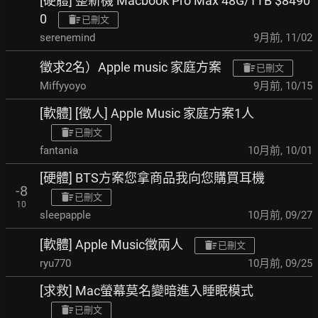
[硬體] 整新機 Macbook Pro Max 48G/1TB $8490
0
已刪文
serenemind
9月前
,
11/02
徵求2名）Apple music 家庭方案
已刪文
Miffyyoyo
9月前
,
10/15
[軟體] [徵人] Apple Music 家庭方案1人
已刪文
fantania
10月前
,
10/01
[硬體] BTS方案您拿商品我向您購買耳機
-8
已刪文
10
sleepapple
10月前
,
09/27
[軟體] Apple Music徵兩人
已刪文
ryu770
10月前
,
09/25
[求救] Mac螢幕莫名變暗進入睡眠模式
已刪文