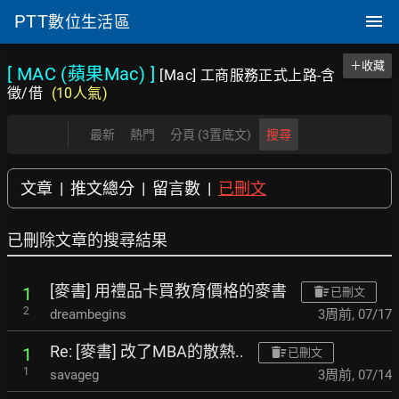
PTT
數位生活區
＋收藏
[ MAC (蘋果Mac)
]
[Mac] 工商服務正式上路-含
徵/借
(10人氣)
最新
熱門
分頁 (3置底文)
搜尋
文章
|
推文總分
|
留言數
|
已刪文
已刪除文章的搜尋結果
[麥書] 用禮品卡買教育價格的麥書
1
已刪文
2
dreambegins
3周前
,
07/17
Re: [麥書] 改了MBA的散熱..
1
已刪文
1
savageg
3周前
,
07/14