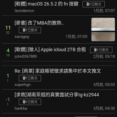
[軟體] macOS 26.5.2 的 fn 按鍵
已刪文
leondemon
1月前
,
07/07
[麥書] 改了MBA的散熱..
11
已刪文
32
savageg
1月前
,
07/05
[軟體] [徵人] Apple icloud 2TB 合租
4
已刪文
10
john0367889
2月前
,
05/18
Re: [商業] 家庭帳號徵求請集中於本文推文
1
已刪文
1
superhgn
3月前
,
05/03
[求救]湖南茶姐的真實面試分享tg-kz2944
-1
已刪文
1
hankba
3月前
,
04/30