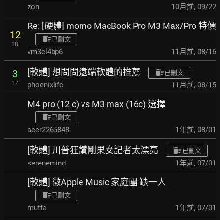
zon
10月前
,
09/22
Re: [硬體] momo MacBook Pro M3 Max/Pro 特價
12
已刪文
18
vm3cl4bp6
11月前
,
08/16
[軟體] 想問問遠端軟體的推薦
3
已刪文
17
phoenixlife
11月前
,
08/15
M4 pro (12 c) vs M3 max (16c) 選擇
已刪文
acer2265848
1年前
,
08/01
[軟體] 川普狂讚剛果女記者太漂亮
已刪文
serenemind
1年前
,
07/01
[軟體] 徵Apple Music 家庭團 缺一人
已刪文
mutta
1年前
,
07/01