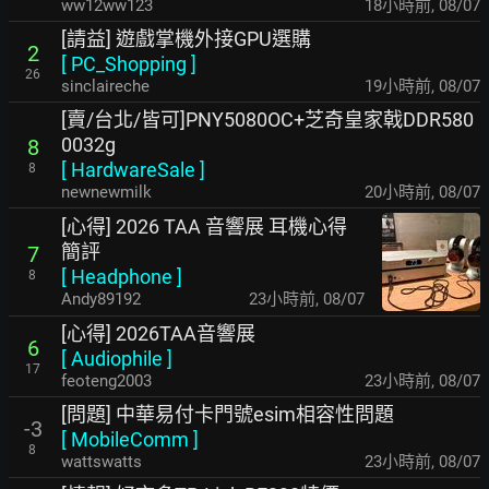
ww12ww123
18小時前
,
08/07
[請益] 遊戲掌機外接GPU選購
2
[
PC_Shopping
]
26
sinclaireche
19小時前
,
08/07
[賣/台北/皆可]PNY5080OC+芝奇皇家戟DDR580
0032g
8
[
HardwareSale
]
8
newnewmilk
20小時前
,
08/07
[心得] 2026 TAA 音響展 耳機心得
簡評
7
[
Headphone
]
8
Andy89192
23小時前
,
08/07
[心得] 2026TAA音響展
6
[
Audiophile
]
17
feoteng2003
23小時前
,
08/07
[問題] 中華易付卡門號esim相容性問題
-3
[
MobileComm
]
8
wattswatts
23小時前
,
08/07