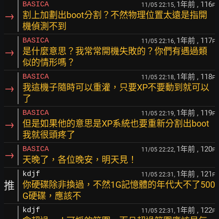
1年前
, 116
BASICA
11/05 22:15,
F
→
割上加劃出boot分割？不然物理位置太遠是指開
機偵測不到
1年前
, 117
BASICA
11/05 22:16,
F
→
是什麼意思？我常常開機失敗的？你們有遇過類
似的情形嗎？
1年前
, 118
BASICA
11/05 22:18,
F
→
我這機子隨時可以重灌，只要XP不要動到就可以
了
1年前
, 119
BASICA
11/05 22:19,
F
→
但是如果他的意思是XP系統也要重新分割出boot
我就很頭疼了
1年前
, 120
BASICA
11/05 22:22,
F
→
天晚了，各位晚安，明天見！
1年前
, 121
kdjf
11/05 22:31,
F
推
你硬碟除非換過，不然1G記憶體的年代大不了500
G硬碟，應該不
1年前
, 122
kdjf
11/05 22:31,
F