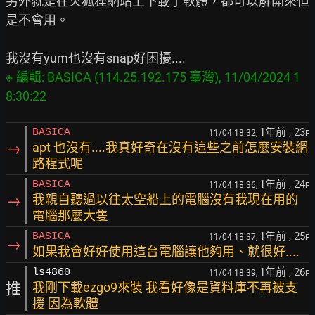
另外就是在火狐狸網站上下載了軟體，都可以解開來但
是不會用。

※ 編輯: BASICA (114.25.192.175 臺灣), 11/04/2024 1
1年前
, 23
BASICA
11/04 18:32,
F
→
apt 也沒有....我真好奇在沒有這些之前怎麼安裝網
路程式呢
1年前
, 24
BASICA
11/04 18:36,
F
→
我親自聽過以往太空船上的電腦沒有我現在用的
電腦那麼大隻
1年前
, 25
BASICA
11/04 18:37,
F
→
如果我會好好使用這台電腦讓他夠用、就很好....
1年前
, 26
ls4860
11/04 18:39,
F
推
我剛下載ezgo9來裝 我看好像是資料庫不再被支
援 因為軟體