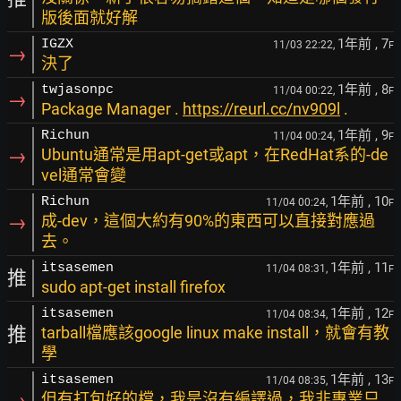
版後面就好解
1年前
, 7
IGZX
11/03 22:22,
F
→
決了
1年前
, 8
twjasonpc
11/04 00:22,
F
→
Package Manager .
https://reurl.cc/nv909l
.
1年前
, 9
Richun
11/04 00:24,
F
→
Ubuntu通常是用apt-get或apt，在RedHat系的-de
vel通常會變
1年前
, 10
Richun
11/04 00:24,
F
→
成-dev，這個大約有90%的東西可以直接對應過
去。
1年前
, 11
itsasemen
11/04 08:31,
F
推
sudo apt-get install firefox
1年前
, 12
itsasemen
11/04 08:34,
F
推
tarball檔應該google linux make install，就會有教
學
1年前
, 13
itsasemen
11/04 08:35,
F
→
但有打包好的檔，我是沒有編譯過，我非專業只