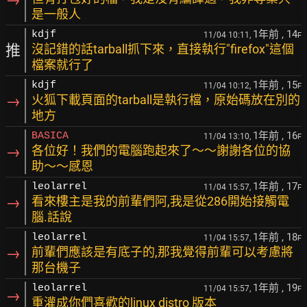
是一般人
1年前
, 14
kdjf
11/04 10:11,
F
推
沒記錯的話tarball抓下來，直接執行"firefox"這個
檔案就行了
1年前
, 15
kdjf
11/04 10:12,
F
→
火狐下載頁面的tarball是執行檔，原始碼放在別的
地方
1年前
, 16
BASICA
11/04 13:10,
F
→
各位好！我們的電腦跑起來了～～謝謝各位的協
助～～感恩
1年前
, 17
leolarrel
11/04 15:57,
F
→
看來樓主是我的前輩們阿,我是從286開始接觸電
腦.話說
1年前
, 18
leolarrel
11/04 15:57,
F
→
前輩們應該是有底子的,那我覺得前輩可以考慮將
那台機子
1年前
, 19
leolarrel
11/04 15:57,
F
→
重灌成你們喜歡的linux distro 版本