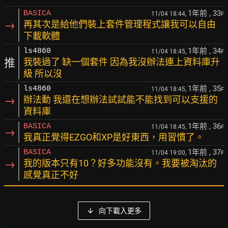
1年前
, 33
BASICA
11/04 18:44,
F
→
再其次是給他們裝上套件管理程式讓我可以自由
下載軟體
1年前
, 34
ls4860
11/04 18:45,
F
推
我裝過了 缺一個套件 因為我沒辦法連上資料庫升
級 所以沒
1年前
, 35
ls4860
11/04 18:45,
F
→
辦法動 我還在想辦法試試能不能找到可以支援的
資料庫
1年前
, 36
BASICA
11/04 18:45,
F
→
我真正覺得EZGO和XP是好東西，用習慣了。
1年前
, 37
BASICA
11/04 19:00,
F
→
我的版本只有10？好多功能沒有。我要被淘汰的
感覺真正不好
向下載入更多