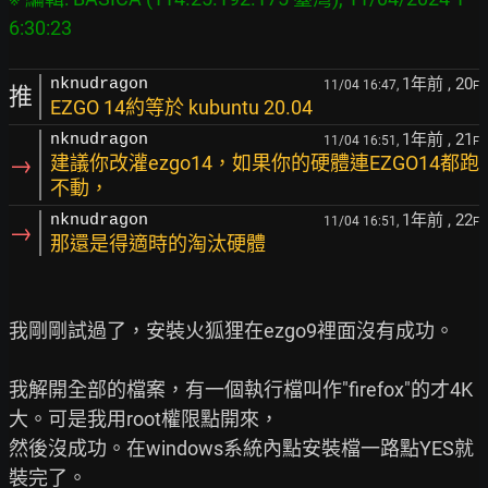
1年前
, 20
nknudragon
11/04 16:47,
F
推
EZGO 14約等於 kubuntu 20.04
1年前
, 21
nknudragon
11/04 16:51,
F
→
建議你改灌ezgo14，如果你的硬體連EZGO14都跑
不動，
1年前
, 22
nknudragon
11/04 16:51,
F
→
那還是得適時的淘汰硬體
我剛剛試過了，安裝火狐狸在ezgo9裡面沒有成功。

我解開全部的檔案，有一個執行檔叫作"firefox"的才4K
大。可是我用root權限點開來，

然後沒成功。在windows系統內點安裝檔一路點YES就
裝完了。
