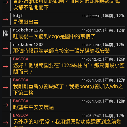
→
會超過grub可抓的範圍。而且超過範圍應該是每
次都不能開而不
1年前
, 123
kdjf
11/05 22:31,
F
→
是偶爾出事
1年前
, 124
nickchen1202
11/06 11:07,
F
推
哇最後一次聽到ezgo是國中的事情了
1年前
, 125
nickchen1202
11/06 11:07,
F
→
那個時候電腦老師直接拿一張光碟給我安裝
1年前
, 126
BASICA
11/06 12:42,
F
→
您好！他說範圍要在"1024磁柱內"，那只有幾小空
間而已？
1年前
, 127
BASICA
11/06 17:43,
F
→
我剛剛重新分割硬碟了，我把boot分割加入win之
下第二格
1年前
, 128
BASICA
11/06 17:43,
F
→
盼望平平安安度過
1年前
, 129
BASICA
11/06 17:47,
F
→
另外我的XP異常，我用還原點功能還原到之前幾