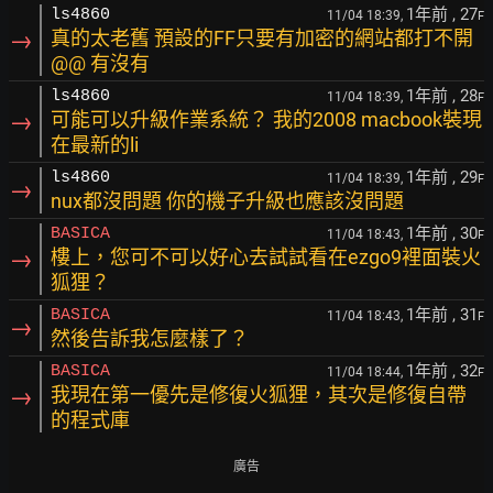
1年前
, 27
ls4860
11/04 18:39,
F
→
真的太老舊 預設的FF只要有加密的網站都打不開
@@ 有沒有
1年前
, 28
ls4860
11/04 18:39,
F
→
可能可以升級作業系統？ 我的2008 macbook裝現
在最新的li
1年前
, 29
ls4860
11/04 18:39,
F
→
nux都沒問題 你的機子升級也應該沒問題
1年前
, 30
BASICA
11/04 18:43,
F
→
樓上，您可不可以好心去試試看在ezgo9裡面裝火
狐狸？
1年前
, 31
BASICA
11/04 18:43,
F
→
然後告訴我怎麼樣了？
1年前
, 32
BASICA
11/04 18:44,
F
→
我現在第一優先是修復火狐狸，其次是修復自帶
的程式庫
廣告