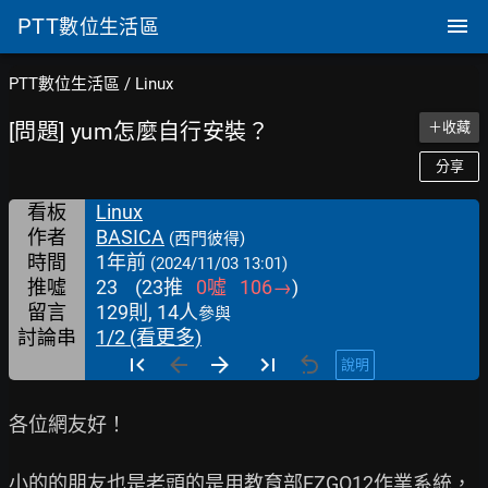
PTT
數位生活區
PTT數位生活區
/
Linux
[問題] yum怎麼自行安裝？
＋收藏
分享
看板
Linux
作者
BASICA
(西門彼得)
時間
1年前
(2024/11/03 13:01)
推噓
23
(
23
推
0
噓
106
→
)
留言
129則, 14人
參與
討論串
1/2 (看更多)
說明
各位網友好！

小的的朋友也是老頭的是用教育部EZGO12作業系統，