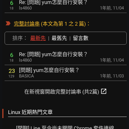
Re: [問題] yum怎麼自行安裝？
6
ls4860
1年前
,
11/04
18
完整討論串
(本文為第 1 之 2 篇)：
排序：
最新先
|
最舊先
|
留言數
Re: [問題] yum怎麼自行安裝？
6
ls4860
1年前
,
11/04
18
[問題] yum怎麼自行安裝？
23
BASICA
1年前
,
11/03
129
open_in_new
在新視窗開啟完整討論串 (共2篇)
Linux 近期熱門文章
[閒聊] Line 至今尚未關閉 Chrome 套件連線