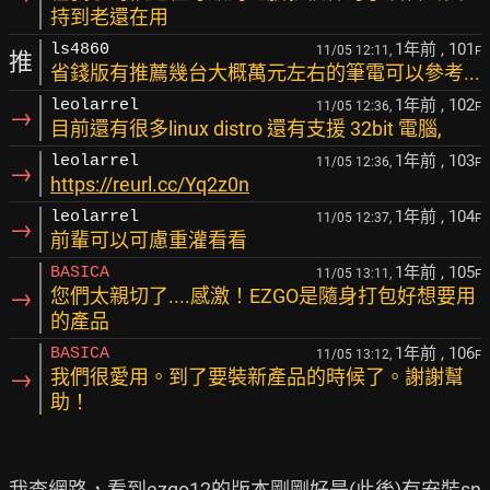
持到老還在用
1年前
, 101
ls4860
11/05 12:11,
F
推
省錢版有推薦幾台大概萬元左右的筆電可以參考...
1年前
, 102
leolarrel
11/05 12:36,
F
→
目前還有很多linux distro 還有支援 32bit 電腦,
1年前
, 103
leolarrel
11/05 12:36,
F
→
https://reurl.cc/Yq2z0n
1年前
, 104
leolarrel
11/05 12:37,
F
→
前輩可以可慮重灌看看
1年前
, 105
BASICA
11/05 13:11,
F
→
您們太親切了....感激！EZGO是隨身打包好想要用
的產品
1年前
, 106
BASICA
11/05 13:12,
F
→
我們很愛用。到了要裝新產品的時候了。謝謝幫
助！
我查網路，看到ezgo12的版本剛剛好是(此後)有安裝sn