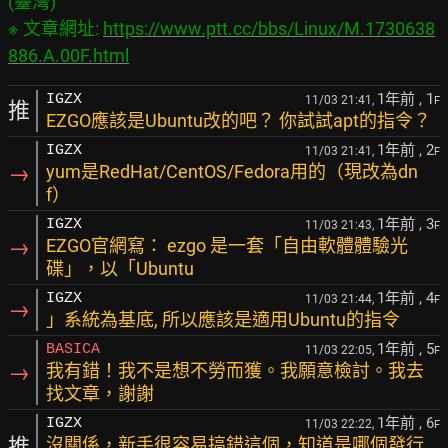
(臺灣)

※ 文章網址: 
https://www.ptt.cc/bbs/Linux/M.1730638
886.A.00F.html
1年前
, 1
IGZX
11/03 21:41,
F
推
EZGO應該是Ubuntu改的吧？ 你試試apt的指令？
1年前
, 2
IGZX
11/03 21:41,
F
→
yum是RedHat/CentOS/Fedora用的（現改為dn
f）
1年前
, 3
IGZX
11/03 21:43,
F
→
EZGO官網寫： ezgo 是一套「自由軟體體驗光
碟」，以「Ubuntu
1年前
, 4
IGZX
11/03 21:44,
F
→
」系統為基底, 所以應該是適用Ubuntu的指令
1年前
, 5
BASICA
11/03 22:05,
F
→
我有錯！我不是想不勞而獲。我願意檢討。我去
找文章，謝謝
1年前
, 6
IGZX
11/03 22:22,
F
推
沒關係，新手很容易搞錯這個，知道是哪個發行