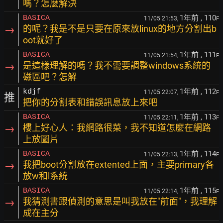
嗎？怎麼解決
1年前
, 110
BASICA
11/05 21:53,
F
→
的呢？我是不是只要在原來放linux的地方分割出b
oot就好了
1年前
, 111
BASICA
11/05 21:54,
F
→
是這樣理解的嗎？我不需要調整windows系統的
磁區吧？怎解
1年前
, 112
kdjf
11/05 22:07,
F
推
把你的分割表和錯誤訊息放上來吧
1年前
, 113
BASICA
11/05 22:11,
F
→
樓上好心人：我網路很菜，我不知道怎麼在網路
上放圖片
1年前
, 114
BASICA
11/05 22:13,
F
→
我把boot分割放在extented上面，主要primary各
放w和l系統
1年前
, 115
BASICA
11/05 22:14,
F
→
我猜測書跟偵測的意思是叫我放在"前面"，我理解
成在主分