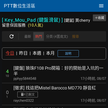
PTT
數位生活區
＋收藏
[ Key_Mou_Pad (鍵盤滑鼠)
]
[鍵鼠] 買cherry
留意保固服務
(10人氣)
最新
熱門
分頁 (4置底文)
搜尋
今日
|
昨日
|
本週
|
本月
說明
[鍵盤] 狼珠F108 Pro開箱：好的開始是入坑的一
4
半
10
pphyy5844548
17小時前
,
08/07
[徵求] 找這把Mistel Barocco MD770 靜音紅
0
已刪文
1
raychen0322
17小時前
,
08/07