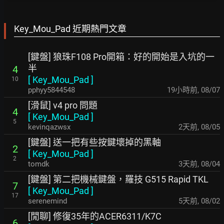
Key_Mou_Pad 近期熱門文章
[鍵盤] 狼珠F108 Pro開箱：好的開始是入坑的一
半
4
[
Key_Mou_Pad
]
10
pphyy5844548
19小時前
,
08/07
[滑鼠] v4 pro 問題
4
[
Key_Mou_Pad
]
5
kevinqazwsx
2天前
,
08/05
[鍵盤] 送一把有些按鍵壞掉的黑軸
2
[
Key_Mou_Pad
]
2
tomdk
3天前
,
08/04
[鍵盤] 第二把機械鍵盤，羅技 G515 Rapid TKL
7
[
Key_Mou_Pad
]
17
serenemind
5天前
,
08/02
[閒聊] 修復35年的ACER6311/K7C
6