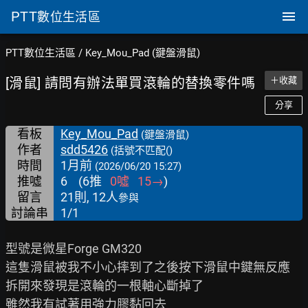
PTT
數位生活區
PTT數位生活區
/
Key_Mou_Pad (鍵盤滑鼠)
[滑鼠] 請問有辦法單買滾輪的替換零件嗎
＋收藏
分享
看板
Key_Mou_Pad
(鍵盤滑鼠)
作者
sdd5426
(括號不匹配()
時間
1月前
(2026/06/20 15:27)
推噓
6
(
6
推
0
噓
15
→
)
留言
21則, 12人
參與
討論串
1/1
型號是微星Forge GM320

這隻滑鼠被我不小心摔到了之後按下滑鼠中鍵無反應

拆開來發現是滾輪的一根軸心斷掉了
