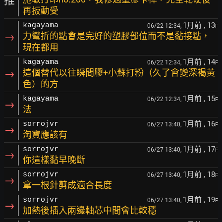
推
再扳動受
1月前
, 13
kagayama
06/22 12:34,
F
→
力彎折的點會是完好的塑膠部位而不是黏接點，
現在都用
1月前
, 14
kagayama
06/22 12:34,
F
→
這個替代以往瞬間膠+小蘇打粉（久了會變深褐黃
色）的方
1月前
, 15
kagayama
06/22 12:34,
F
→
法
1月前
, 16
sorrojvr
06/27 13:40,
F
→
淘寶應該有
1月前
, 17
sorrojvr
06/27 13:40,
F
→
你這樣黏早晚斷
1月前
, 18
sorrojvr
06/27 13:40,
F
→
拿一根針剪成適合長度
1月前
, 19
sorrojvr
06/27 13:40,
F
→
加熱後插入兩邊軸芯中間會比較穩