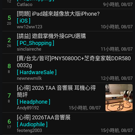
12
Catlaco
9小時前
,
08/07
[問題] iPad越來越像放大版iPhone?
5
[
iOS
]
20
ww12ww123
10小時前
,
08/07
[請益] 遊戲掌機外接GPU選購
2
[
PC_Shopping
]
26
sinclaireche
11小時前
,
08/07
[賣/台北/皆可]PNY5080OC+芝奇皇家戟DDR580
0032g
8
[
HardwareSale
]
8
newnewmilk
12小時前
,
08/07
[心得] 2026 TAA 音響展 耳機心得
簡評
7
[
Headphone
]
8
Andy89192
15小時前
,
08/07
[心得] 2026TAA音響展
6
[
Audiophile
]
17
feoteng2003
15小時前
,
08/07