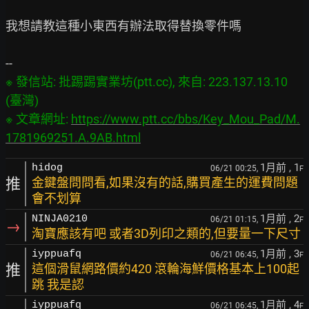
我想請教這種小東西有辦法取得替換零件嗎

※ 發信站: 批踢踢實業坊(ptt.cc), 來自: 223.137.13.10 
(臺灣)

※ 文章網址: 
https://www.ptt.cc/bbs/Key_Mou_Pad/M.
1781969251.A.9AB.html
1月前
, 1
hidog
06/21 00:25,
F
推
金鍵盤問問看,如果沒有的話,購買產生的運費問題
會不划算
1月前
, 2
NINJA0210
06/21 01:15,
F
→
淘寶應該有吧 或者3D列印之類的,但要量一下尺寸
1月前
, 3
iyppuafq
06/21 06:45,
F
推
這個滑鼠網路價約420 滾輪海鮮價格基本上100起
跳 我是認
1月前
, 4
iyppuafq
06/21 06:45,
F