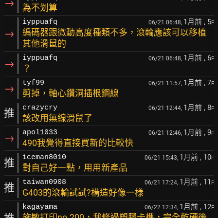
→
為不划算
1月前
, 5
iyppuafq
06/21 06:48,
F
→
編碼器跟微動高度種類不多，滾輪應該可以移植
其他滑鼠的
1月前
, 6
iyppuafq
06/21 06:48,
F
→
？
1月前
, 7
tyf99
06/21 11:57,
F
→
剪掉，軸心鑽洞插根鋼線
1月前
, 8
crazycry
06/21 12:44,
F
推
該改用無線滑鼠了
1月前
, 9
apol1033
06/21 12:46,
F
→
490我覺得直接買新的比較快
1月前
, 10
iceman8010
06/21 15:43,
F
推
對自己好一點，用用新產品
1月前
, 11
taiwan0908
06/21 17:24,
F
推
G403的滾輪試試?構造好像一樣
1月前
, 12
kagayama
06/22 12:34,
F
施敏打印no.200，我修過塑膠卡榫，完全乾硬後