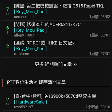
[鍵盤] 第二把機械鍵盤，羅技 G515 Rapid TKL
7
[
Key_Mou_Pad
]
17
serenemind
1周前
,
08/02
[閒聊] 修復35年的ACER6311/K7C
6
[
Key_Mou_Pad
]
8
allen911007
1周前
,
08/01
[選購] RF RC1或HHKB 日文配列
2
[
Key_Mou_Pad
]
2
rotalume
1周前
,
07/31
更多 近期熱門文章 >>
PTT數位生活區 即時熱門文章
[賣/台中/皆可] i9-13900k+5070ti整套主機
2
[
HardwareSale
]
12
ray9592197
2小時前
,
08/10