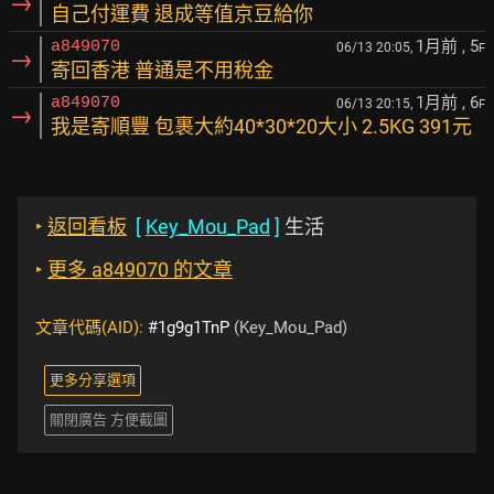
→
自己付運費 退成等值京豆給你
1月前
, 5
a849070
06/13 20:05,
F
→
寄回香港 普通是不用稅金
1月前
, 6
a849070
06/13 20:15,
F
→
我是寄順豐 包裹大約40*30*20大小 2.5KG 391元
‣
返回看板
[
Key_Mou_Pad
]
生活
‣
更多 a849070 的文章
文章代碼(AID):
#1g9g1TnP
(Key_Mou_Pad)
更多分享選項
關閉廣告 方便截圖