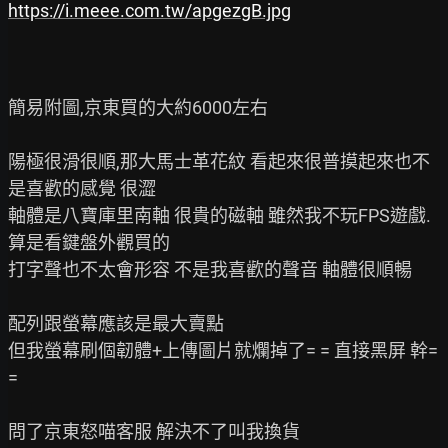
https://i.meee.com.tw/apgezgB.jpg
簡易附圖,京東買的大約6000左右

陽極很滑很順,那大馬士革花紋 看起來很普摸起來也不
是喜歡的感覺 很澀

軸體是八寶庫里南軸 很貴的磁軸 雖然我不玩FPS遊戲. 
算是看鍵盤外觀買的

打字聲也不太會形容 不是我喜歡的聲音 軸體很順暢

配列跟螢幕應該是最大賣點

但我螢幕刷個韌體+上傳圖片就爛掉了= = 直接黑屏 幹= 
=

問了京東怒喵客服 解決不了叫我換貨
