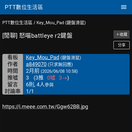
PTT
數位生活區
PTT數位生活區
/
Key_Mou_Pad (鍵盤滑鼠)
[閒聊] 怒喵battleye r2鍵盤
＋收藏
分享
看板
Key_Mou_Pad
(鍵盤滑鼠)
作者
a849070
(只求無回應)
時間
2月前
(2026/06/08 10:58)
推噓
3
(
3
推
0
噓
3
→
)
留言
6則, 4人
參與
討論串
1/1
https://i.meee.com.tw/Ggw62BB.jpg