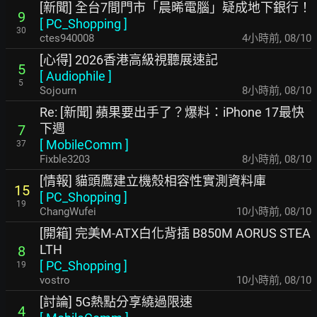
[新聞] 全台7間門市「晨晞電腦」疑成地下銀行！
9
[
PC_Shopping
]
30
ctes940008
4小時前
,
08/10
[心得] 2026香港高級視聽展速記
5
[
Audiophile
]
5
Sojourn
8小時前
,
08/10
Re: [新聞] 蘋果要出手了？爆料：iPhone 17最快
下週
7
[
MobileComm
]
37
Fixble3203
8小時前
,
08/10
[情報] 貓頭鷹建立機殼相容性實測資料庫
15
[
PC_Shopping
]
19
ChangWufei
10小時前
,
08/10
[開箱] 完美M-ATX白化背插 B850M AORUS STEA
LTH
8
[
PC_Shopping
]
19
vostro
10小時前
,
08/10
[討論] 5G熱點分享繞過限速
4