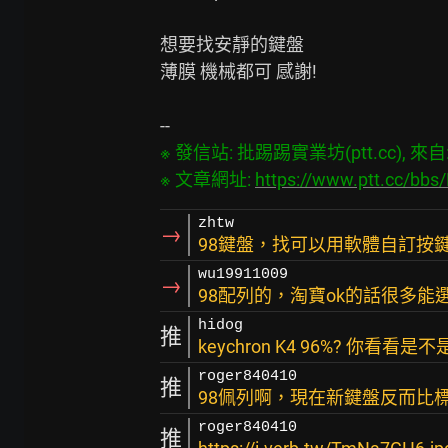
想要找安靜的鍵盤

薄膜 機械都可 感謝!

※ 發信站: 批踢踢實業坊(ptt.cc), 來自: 6
※ 文章網址: 
https://www.ptt.cc/bb
zhtw
→
98鍵盤，找可以用軟體自訂按
wu19911009
→
98配列的，淘寶ok的話很多能
hidog
推
keychron K4 96%? 你看
roger840410
推
98佩列啊，現在新鍵盤反而比
roger840410
推