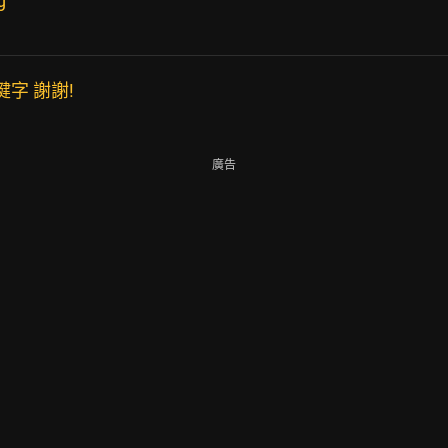
g
字 謝謝!
廣告