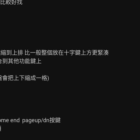
比較好找

 del等按鍵縮到上排 比一般整個放在十字鍵上方更緊湊

複合到其他功能鍵上

盤會把上下縮成一格)

nd  pageup/dn按鍵


