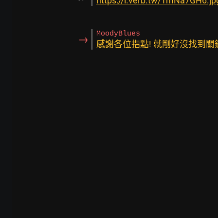
https://i.verb.tw/TmNa7GH6.jp
MoodyBlues
→
感謝各位指點! 就剛好沒找到關鍵