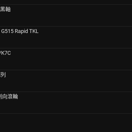
的黑軸
5 Rapid TKL
/K7C
配列
側向滾輪