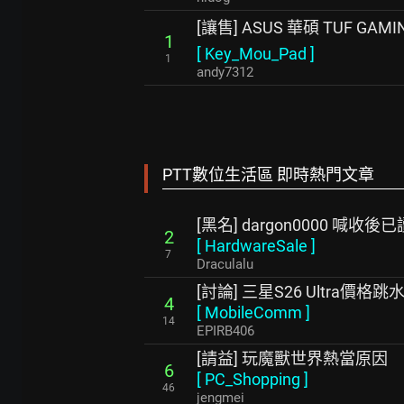
[讓售] ASUS 華碩 TUF GAMIN
1
[
Key_Mou_Pad
]
1
andy7312
PTT數位生活區 即時熱門文章
[黑名] dargon0000 喊收後
2
[
HardwareSale
]
7
Draculalu
[討論] 三星S26 Ultra價格跳
4
[
MobileComm
]
14
EPIRB406
[請益] 玩魔獸世界熱當原因
6
[
PC_Shopping
]
46
jengmei