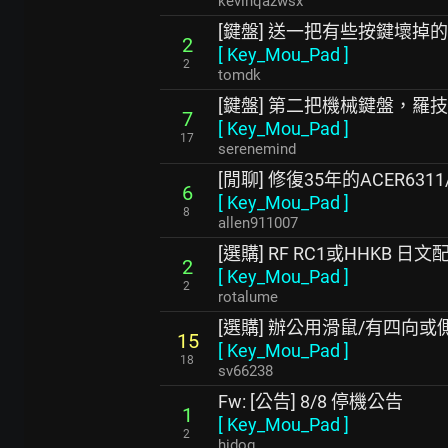
kevinqazwsx
[鍵盤] 送一把有些按鍵壞掉
2
[
Key_Mou_Pad
]
2
tomdk
[鍵盤] 第二把機械鍵盤，羅技 G51
7
[
Key_Mou_Pad
]
17
serenemind
[閒聊] 修復35年的ACER6311
6
[
Key_Mou_Pad
]
8
allen911007
[選購] RF RC1或HHKB 日文
2
[
Key_Mou_Pad
]
2
rotalume
[選購] 辦公用滑鼠/有四向或
15
[
Key_Mou_Pad
]
18
sv66238
Fw: [公告] 8/8 停機公告
1
[
Key_Mou_Pad
]
2
hidog