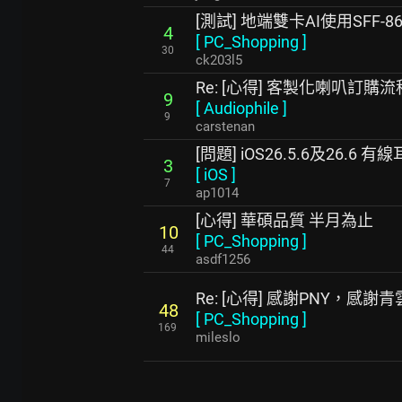
[測試] 地端雙卡AI使用SFF
4
[
PC_Shopping
]
30
ck203l5
Re: [心得] 客製化喇叭訂購
9
[
Audiophile
]
9
carstenan
[問題] iOS26.5.6及26.6
3
[
iOS
]
7
ap1014
[心得] 華碩品質 半月為止
10
[
PC_Shopping
]
44
asdf1256
Re: [心得] 感謝PNY，感謝
48
[
PC_Shopping
]
169
mileslo