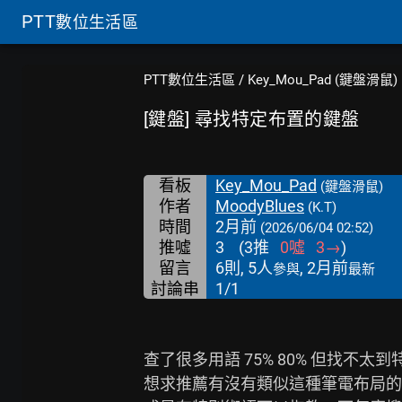
PTT
數位生活區
PTT數位生活區
/
Key_Mou_Pad (鍵盤滑鼠)
[鍵盤] 尋找特定布置的鍵盤
看板
Key_Mou_Pad
(鍵盤滑鼠)
作者
MoodyBlues
(K.T)
時間
2月前
(2026/06/04 02:52)
推噓
3
(
3
推
0
噓
3
→
)
留言
6則, 5人
, 2月前
參與
最新
討論串
1/1
查了很多用語 75% 80% 但找不太
想求推薦有沒有類似這種筆電布局的