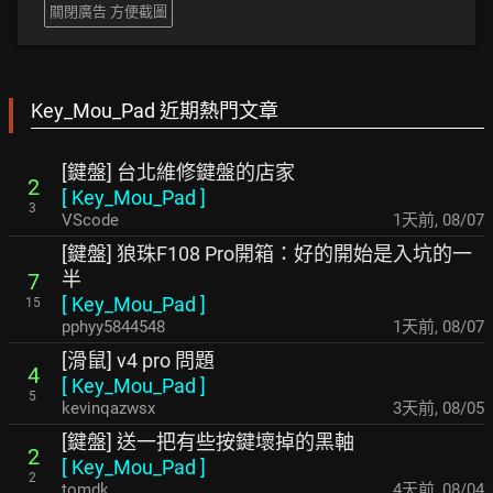
關閉廣告 方便截圖
Key_Mou_Pad 近期熱門文章
[鍵盤] 台北維修鍵盤的店家
2
[
Key_Mou_Pad
]
3
VScode
1天前
,
08/07
[鍵盤] 狼珠F108 Pro開箱：好的開始是入坑的一
半
7
[
Key_Mou_Pad
]
15
pphyy5844548
1天前
,
08/07
[滑鼠] v4 pro 問題
4
[
Key_Mou_Pad
]
5
kevinqazwsx
3天前
,
08/05
[鍵盤] 送一把有些按鍵壞掉的黑軸
2
[
Key_Mou_Pad
]
2
tomdk
4天前
,
08/04