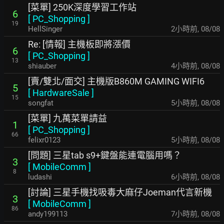
[菜單] 250K深度學習工作站
6
[
PC_Shopping
]
19
HellSinger
2小時前
,
08/08
Re: [情報] 主機板即將漲價
6
[
PC_Shopping
]
13
shiauber
4小時前
,
08/08
[賣/雙北/面交] 主機版B860M GAMING WIFI6
5
[
HardwareSale
]
15
songfat
5小時前
,
08/08
[菜單] 九萬菜單請益
1
[
PC_Shopping
]
66
felixr0123
5小時前
,
08/08
[問題] 三星tab s9+鍵盤能連電腦用嗎？
3
[
MobileComm
]
8
ludashi
6小時前
,
08/08
[討論] 三星手機找吸毒大麻仔Joeman代言新機
3
[
MobileComm
]
86
andy199113
7小時前
,
08/08