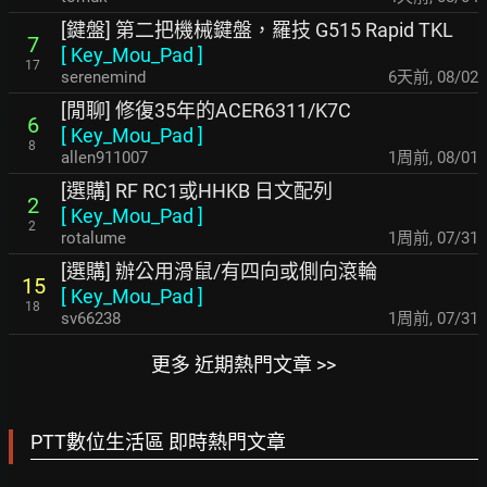
[鍵盤] 第二把機械鍵盤，羅技 G515 Rapid TKL
7
[
Key_Mou_Pad
]
17
serenemind
6天前
,
08/02
[閒聊] 修復35年的ACER6311/K7C
6
[
Key_Mou_Pad
]
8
allen911007
1周前
,
08/01
[選購] RF RC1或HHKB 日文配列
2
[
Key_Mou_Pad
]
2
rotalume
1周前
,
07/31
[選購] 辦公用滑鼠/有四向或側向滾輪
15
[
Key_Mou_Pad
]
18
sv66238
1周前
,
07/31
更多 近期熱門文章 >>
PTT數位生活區 即時熱門文章