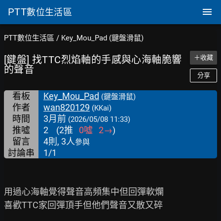
PTT
數位生活區
PTT數位生活區
/
Key_Mou_Pad (鍵盤滑鼠)
[鍵盤] 找TTC烈焰軸的手感與心海軸脆響
＋收藏
的聲音
分享
看板
Key_Mou_Pad
(鍵盤滑鼠)
作者
wan820129
(KKai)
時間
3月前
(2026/05/08 11:33)
推噓
2
(
2
推
0
噓
2
→
)
留言
4則, 3人
參與
討論串
1/1
用過心海軸覺得聲音高頻集中但回彈軟爛

喜歡TTC家回彈頂手但他們聲音又散又碎
