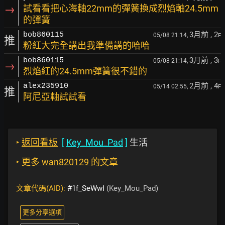
→
試看看把心海軸22mm的彈簧換成烈焰軸24.5mm
的彈簧
3月前
, 2
bob860115
05/08 21:14,
F
推
粉紅大完全講出我準備講的哈哈
3月前
, 3
bob860115
05/08 21:14,
F
→
烈焰紅的24.5mm彈簧很不錯的
2月前
, 4
alex235910
05/14 02:55,
F
推
阿尼亞軸試試看
‣
返回看板
[
Key_Mou_Pad
]
生活
‣
更多 wan820129 的文章
文章代碼(AID):
#1f_SeWwI
(Key_Mou_Pad)
更多分享選項