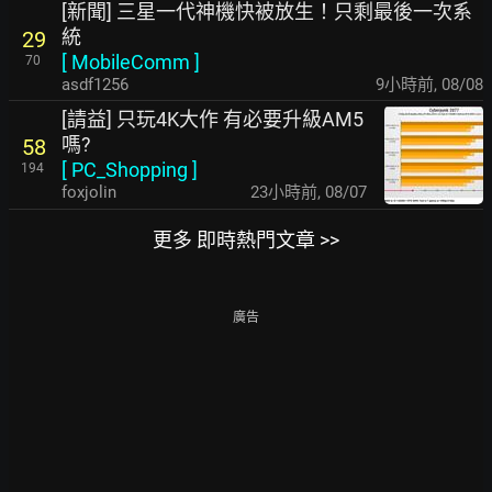
[新聞] 三星一代神機快被放生！只剩最後一次系
統
29
[
MobileComm
]
70
asdf1256
9小時前
,
08/08
[請益] 只玩4K大作 有必要升級AM5
嗎?
58
[
PC_Shopping
]
194
foxjolin
23小時前
,
08/07
更多 即時熱門文章 >>
廣告