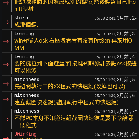
→
把遊戲裡面的閃避改成別的鍵位,然後鍵盤自己把s
hift映射
3月前
, 2
shisa
05/08 21:42,
F
→
成那個鍵.
3月前
, 3
Lemming
05/09 10:11,
F
→
win+r輸入osk 右區域看看有沒有PrtScn 再來用O
MM
3月前
, 4
Lemming
05/09 10:11,
F
→
要的鍵拉到下面選藍字[按鍵+輔助鍵] 去點osk按鈕
可以指派
3月前
, 5
mitchness
05/09 11:29,
F
→
先避開執行中的XX程式的快速鍵(改掉也可以)
3月前
, 6
mitchness
05/09 11:30,
F
→
建立截圖快速鍵(避開執行中程式的快速鍵)
3月前
, 7
mitchness
05/09 11:31,
F
→
不然PC本身不知道這組截圖快速鍵是要下令給哪
一個程式
3月前
, 8
UWinKing
05/09 15:36,
F
→