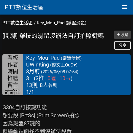
PTT
數位生活區
PTT數位生活區
/
Key_Mou_Pad (鍵盤滑鼠)
[閒聊] 羅技的滑鼠沒辦法自訂拍照鍵嗎
＋收藏
分享
看板
Key_Mou_Pad
(鍵盤滑鼠)
作者
UWinKing
(優文王OuO♥)
時間
3月前
(2026/05/08 07:54)
推噓
3
(
3
推
0
噓
10
→
)
留言
13則, 8人
參與
討論串
1/1
G304自訂按鍵功能

想要設 [PrtSc] (Print Screen)拍照

因為鍵盤87鍵的
