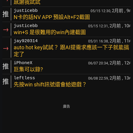
感謝我試試
2月前
, 9
justicebb
05/15 12:30,
F
推
N卡的話NV APP 預設Alt+F2截圖
2月前
, 10
justicebb
05/15 12:31,
F
→
win+S 是很難用的win內建截圖
2月前
, 11
jay920314
05/31 16:38,
F
→
auto hot key試試？ 跟AI提需求應該一下子就能搞
定了
2月前
, 12
iPhoneX
06/07 20:34,
F
推
巨集可以錄?
2月前
, 13
leftless
06/08 22:59,
F
推
先按win shift訊號還會給遊戲？
廣告