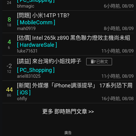
24
bhmagic
6小時前
,
08/09
[問題] 小米14TP 1TB?
8
[
MobileComm
]
18
mah0919
8小時前
,
08/09
[估價] Intel 265k z890 黑色聯力燈效主機尚未組
4
[
HardwareSale
]
6
luke71631
11小時前
,
08/09
[請益] 來台灣約小姐找婷子
已刪文
-2
[
PC_Shopping
]
12
ariel831025
11小時前
,
08/09
[新聞] 外媒爆「iPhone調漲提早」 17系列恐下周
44
[
iOS
]
86
ohfly
16小時前
,
08/08
更多 即時熱門文章 >>
廣告