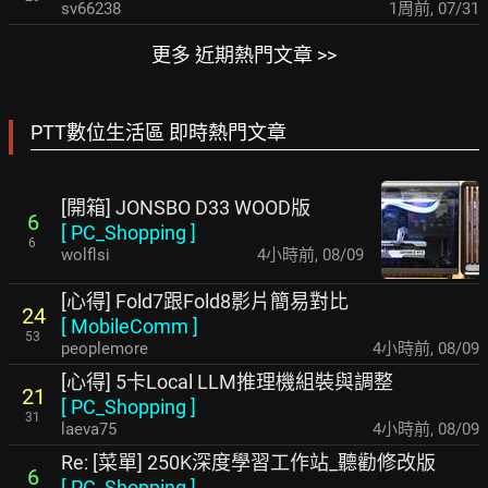
sv66238
1周前
,
07/31
更多 近期熱門文章 >>
PTT數位生活區 即時熱門文章
[開箱] JONSBO D33 WOOD版
6
[
PC_Shopping
]
6
wolflsi
4小時前
,
08/09
[心得] Fold7跟Fold8影片簡易對比
24
[
MobileComm
]
53
peoplemore
4小時前
,
08/09
[心得] 5卡Local LLM推理機組裝與調整
21
[
PC_Shopping
]
31
laeva75
4小時前
,
08/09
Re: [菜單] 250K深度學習工作站_聽勸修改版
6
[
PC_Shopping
]