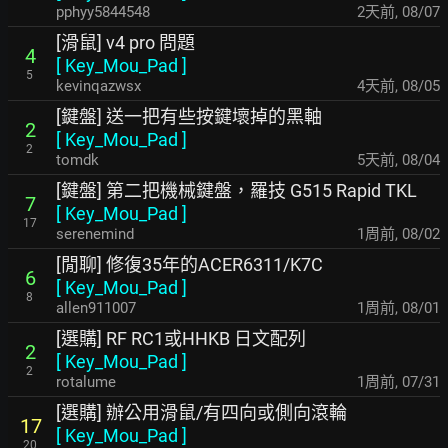
pphyy5844548
2天前
,
08/07
[滑鼠] v4 pro 問題
4
[
Key_Mou_Pad
]
5
kevinqazwsx
4天前
,
08/05
[鍵盤] 送一把有些按鍵壞掉的黑軸
2
[
Key_Mou_Pad
]
2
tomdk
5天前
,
08/04
[鍵盤] 第二把機械鍵盤，羅技 G515 Rapid TKL
7
[
Key_Mou_Pad
]
17
serenemind
1周前
,
08/02
[閒聊] 修復35年的ACER6311/K7C
6
[
Key_Mou_Pad
]
8
allen911007
1周前
,
08/01
[選購] RF RC1或HHKB 日文配列
2
[
Key_Mou_Pad
]
2
rotalume
1周前
,
07/31
[選購] 辦公用滑鼠/有四向或側向滾輪
17
[
Key_Mou_Pad
]
20