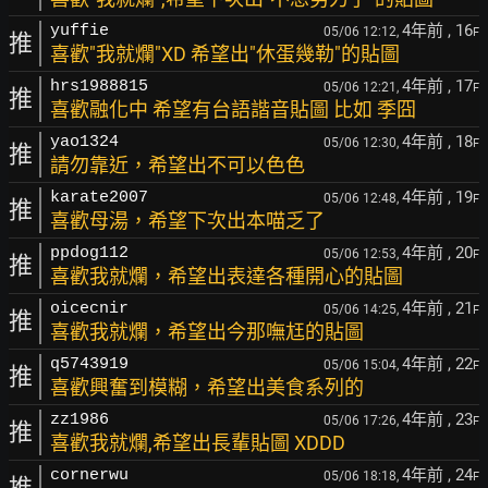
4年前
, 16
yuffie
05/06 12:12,
F
推
喜歡"我就爛"XD 希望出"休蛋幾勒"的貼圖
4年前
, 17
hrs1988815
05/06 12:21,
F
推
喜歡融化中 希望有台語諧音貼圖 比如 季囧
4年前
, 18
yao1324
05/06 12:30,
F
推
請勿靠近，希望出不可以色色
4年前
, 19
karate2007
05/06 12:48,
F
推
喜歡母湯，希望下次出本喵乏了
4年前
, 20
ppdog112
05/06 12:53,
F
推
喜歡我就爛，希望出表達各種開心的貼圖
4年前
, 21
oicecnir
05/06 14:25,
F
推
喜歡我就爛，希望出今那嘸尪的貼圖
4年前
, 22
q5743919
05/06 15:04,
F
推
喜歡興奮到模糊，希望出美食系列的
4年前
, 23
zz1986
05/06 17:26,
F
推
喜歡我就爛,希望出長輩貼圖 XDDD
4年前
, 24
cornerwu
05/06 18:18,
F
推