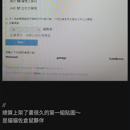
//

總算上架了畫很久的第一組貼圖～

是貓貓佐倉鼠夥伴
