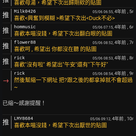
喜歡母湯，希望下次出歸剛欸的貼圖
4年前
, 5
Milk0426
05/06 06:55,
F
推
喜歡<興奮到模糊 >希望下次出<Duck不必>
4年前
, 6
hommusic
05/06 07:15,
F
推
喜歡本喵沒錢，希望下次出翻白眼的貼圖
4年前
, 7
flower88
05/06 08:52,
F
推
喜歡呵 , 希望出 你都沒在聽 的貼圖
4年前
, 8
rick
05/06 08:53,
F
推
喜歡"沒有啦" 希望出"午安"還有"下午好"
4年前
, 9
rick
05/06 08:54,
F
→
然後幫縮一下網址 把?跟之後的都拿掉就不會超過
~
4年前
, 10
LMY8684
05/06 09:12,
F
推
喜歡本喵沒錢，希望下次出厭世的貼圖