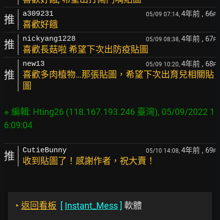
4年前
, 66
a309231
05/09 07:14,
F
推
喜歡好餓
4年前
, 67
nickyang1228
05/09 08:38,
F
推
喜歡長菇啦 希望下次出防疫貼圖
4年前
, 68
new13
05/09 10:20,
F
推
喜歡多肉植物…那張貼圖，希望下次出育兒相關貼
圖
※ 編輯: Hting26 (118.167.193.246 臺灣), 05/09/2022 1
4年前
, 69
CutieBunny
05/10 14:08,
F
推
收到貼圖了！感謝作者，祝大賣！
‣
返回看板
[
Instant_Mess
]
軟體