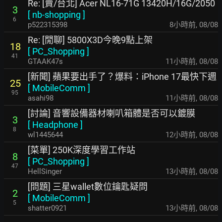
Re: [賣/台北] Acer NL16-71G 13420H/16G/2050
3
[
nb-shopping
]
6
p522315398
8小時前
,
08/08
Re: [閒聊] 5800X3D今晚9點上架
18
[
PC_Shopping
]
41
GTAAK47s
11小時前
,
08/08
[新聞] 蘋果要出手了？爆料：iPhone 17最快下週
25
[
MobileComm
]
95
asahi98
11小時前
,
08/08
[討論] 音響設備器材喇叭箱體是否可以鍍膜
3
[
Headphone
]
8
wl1445644
12小時前
,
08/08
[菜單] 250K深度學習工作站
8
[
PC_Shopping
]
47
HellSinger
13小時前
,
08/08
[問題] 三星wallet數位鑰匙疑問
2
[
MobileComm
]
5
shatter0921
13小時前
,
08/08