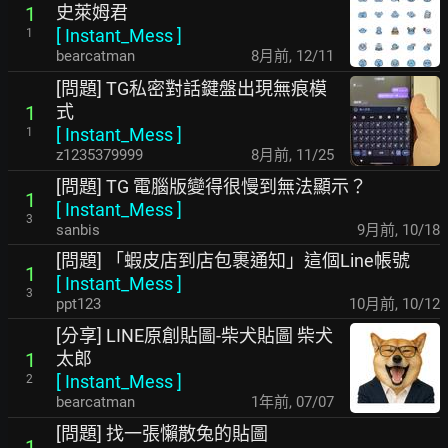
史萊姆君
1
[
Instant_Mess
]
1
bearcatman
8月前
,
12/11
[問題] TG私密對話鍵盤出現無痕模
式
1
[
Instant_Mess
]
1
z1235379999
8月前
,
11/25
[問題] TG 電腦版變得很慢到無法顯示？
1
[
Instant_Mess
]
3
sanbis
9月前
,
10/18
[問題] 「蝦皮店到店包裹通知」這個Line帳號
1
[
Instant_Mess
]
3
ppt123
10月前
,
10/12
[分享] LINE原創貼圖-柴犬貼圖 柴犬
太郎
1
[
Instant_Mess
]
2
bearcatman
1年前
,
07/07
[問題] 找一張懶散兔的貼圖
1