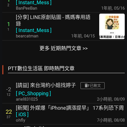
[
Instant_Mess
]
2
BanPeeBan
1年前
,
05/16
[分享] LINE原創貼圖 - 媽媽專用語
錄
1
[
Instant_Mess
]
1
bearcatman
1年前
,
04/15
更多 近期熱門文章 >>
PTT數位生活區 即時熱門文章
[請益] 來台灣約小姐找婷子
已刪文
-2
[
PC_Shopping
]
12
ariel831025
2小時前
,
08/09
[新聞] 外媒爆「iPhone調漲提早」 17系列恐下周
22
[
iOS
]
37
ohfly
7小時前
,
08/08