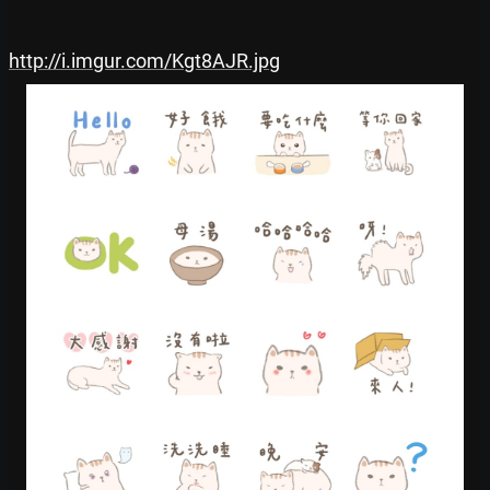
http://i.imgur.com/Kgt8AJR.jpg