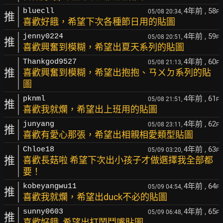
4年前
, 58
bluecll
05/08 20:34,
F
推
喜歡好餓，希望下次各種節日用的貼圖
4年前
, 59
jenny0224
05/08 20:51,
F
推
喜歡興奮到模糊，希望出夏天系列的貼圖
4年前
, 60
Thankgod9527
05/08 21:13,
F
推
喜歡興奮到模糊，希望出抱抱、ㄢㄨㄉ系列的貼
圖
4年前
, 61
pknml
05/08 21:51,
F
推
喜歡我就爛，希望出上班用的貼圖
4年前
, 62
junyang
05/08 23:11,
F
推
喜歡有愛心那張，希望出相親相愛類型貼圖
4年前
, 63
Chloe18
05/09 03:20,
F
推
喜歡長菇啦 希望下次出小孩子才做選擇我全部都
要！
4年前
, 64
kobeyangwu11
05/09 04:54,
F
推
喜歡我就爛，希望出duck不必的貼圖
4年前
, 65
sunny0603
05/09 06:48,
F
推
喜歡好餓, 希望出打鬧鬥嘴貼圖