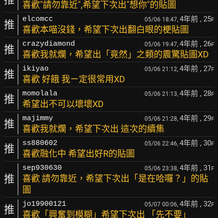
喜歡"請勿靠近",希望下次出"想你"的貼圖
4年前
, 25
elcomcc
05/06 18:47,
F
推
喜歡本喵沒錢，希望下次出翻白眼的梗貼圖
4年前
, 26
crazydiamond
05/06 19:47,
F
推
喜歡我就爛，希望出「竟然」之類的震驚貼圖XD
4年前
, 27
ikiyao
05/06 21:12,
F
推
喜歡 好餓 我ㄧ定很常用XD
4年前
, 28
momolala
05/06 21:13,
F
推
希望出不可以壞壞XD
4年前
, 29
majimmy
05/06 21:28,
F
推
喜歡我就爛，希望下次出 這次的續集
4年前
, 30
ss880602
05/06 22:46,
F
推
喜歡融化中 希望出好R的貼圖
4年前
, 31
sep930630
05/06 23:38,
F
推
喜歡 請勿靠近，希望下次出「是在哈囉？」的貼
圖
4年前
, 32
jo19900121
05/07 00:06,
F
推
喜歡「興奮到模糊」希望下次出 「先不要」