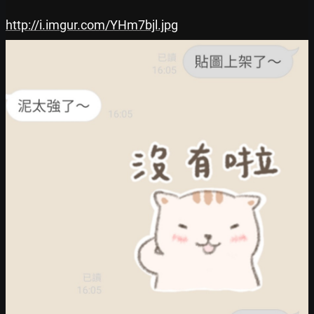
http://i.imgur.com/YHm7bjl.jpg