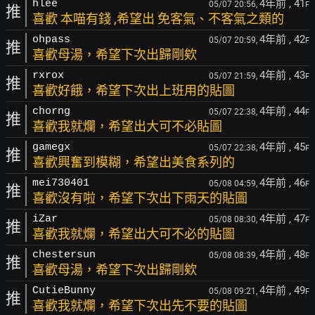
4年前
, 41
hlee
05/07 20:56,
F
推
喜歡 本喵有錢 ,希望出 免客氣、不客氣之類的
4年前
, 42
ohpass
05/07 20:59,
F
推
喜歡母湯，希望下次出歸剛欸
4年前
, 43
rxrox
05/07 21:59,
F
推
喜歡好餓，希望下次出上班用的貼圖
4年前
, 44
chorng
05/07 22:38,
F
推
喜歡我就爛，希望出大可不必貼圖
4年前
, 45
gamegx
05/07 22:38,
F
推
喜歡興奮到模糊，希望出美食系列的
4年前
, 46
mei730401
05/08 04:59,
F
推
喜歡沒有啦，希望下次出下雨天的貼圖
4年前
, 47
iZar
05/08 08:30,
F
推
喜歡我就爛，希望出大可不必的貼圖
4年前
, 48
chestersun
05/08 08:39,
F
推
喜歡母湯，希望下次出歸剛欸
4年前
, 49
CutieBunny
05/08 09:21,
F
推
喜歡我就爛，希望下次出先不要的貼圖