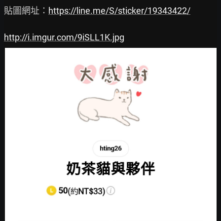
貼圖網址：
https://line.me/S/sticker/19343422/
http://i.imgur.com/9iSLL1K.jpg