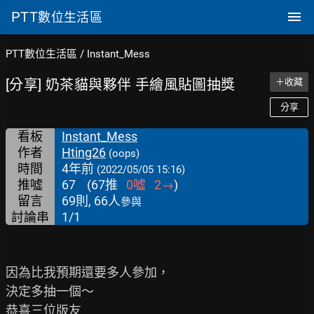
PTT
數位生活區
PTT數位生活區
/
Instant_Mess
[分享] 奶茶貓與夥伴 手繪風貼圖抽獎
＋收藏
分享
看板
Instant_Mess
作者
Hting26
(oops)
時間
4年前
(2022/05/05 15:16)
推噓
67
(
67
推
0
噓
2
→
)
留言
69則, 66人
參與
討論串
1/1
因為比我預期還要多人參加，

決定多抽一個～

恭喜三位版友
