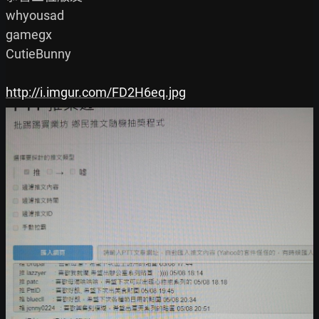
whyousad

gamegx

CutieBunny

http://i.imgur.com/FD2H6eq.jpg