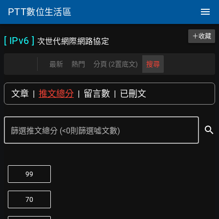
PTT
數位生活區
＋收藏
[ IPv6
]
次世代網際網路協定
最新
熱門
分頁 (2置底文)
搜尋
文章
|
推文總分
|
留言數
|
已刪文
search
篩選推文總分 (<0則篩選噓文數)
99
70