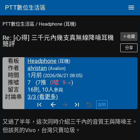
PTT
數位生活區
PTT數位生活區
/
Headphone (耳機)
Re: [心得] 三千元內幾支真無線降噪耳機
＋收藏
簡評
分享
看板
Headphone
(耳機)
作者
alvistan
(Avalon)
時間
1月前
(2026/06/21 08:05)
推噓
7
(
7
推
0
噓
9
→
)
留言
16則, 10人
參與
討論串
3/3 (看更多)
說明
又過了半年，這次同時介紹三千內的音質王與降噪王。
但該死的Vivo，台灣只賣垃圾。
