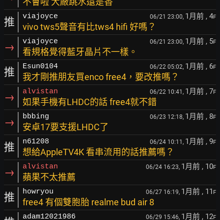
不會啦 大廠跳水還是香
1月前
, 4
viajoyce
06/21 23:00,
F
推
vivo tws5聲音有比tws4 hifi 好嗎？
1月前
, 5
viajoyce
06/21 23:00,
F
→
看規格覺得藍牙晶片不一樣。
1月前
, 6
Esun0104
06/22 05:02,
F
推
我才剛推朋友買enco free4，要改推嗎？
1月前
, 7
alvistan
06/22 10:41,
F
→
如果手機有LHDC的話 free4就不錯
1月前
, 8
bbbing
06/23 12:18,
F
→
安卓17要支援LHDC了
1月前
, 9
n61208
06/24 10:11,
F
推
想給AppleTV4K 看串流用的話推薦嗎？
1月前
, 10
alvistan
06/24 16:23,
F
→
蘋果不太推薦
1月前
, 11
howryou
06/27 16:19,
F
推
free4 有個雙胞胎 realme bud air 8
1月前
, 12
adam12021986
06/29 15:46,
F