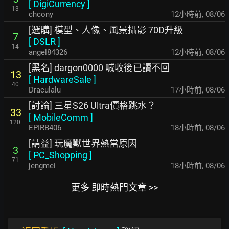
[
DigiCurrency
]
13
chcony
12小時前
,
08/06
[選購] 模型、人像、風景攝影 70D升級
7
[
DSLR
]
14
angel84326
12小時前
,
08/06
[黑名] dargon0000 喊收後已讀不回
13
[
HardwareSale
]
40
Draculalu
17小時前
,
08/06
[討論] 三星S26 Ultra價格跳水？
33
[
MobileComm
]
120
EPIRB406
18小時前
,
08/06
[請益] 玩魔獸世界熱當原因
3
[
PC_Shopping
]
71
jengmei
18小時前
,
08/06
更多 即時熱門文章 >>