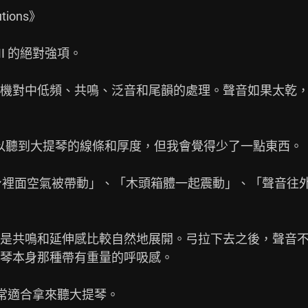
ions》

MI 的絕對強項。

機對中低頻、共鳴、泛音和尾韻的處理。聲音如果太乾
實已經可以聽到大提琴的線條和厚度，但我會覺得少了一點東西。

種「琴身裡面空氣被帶動」、「木頭箱體一起震動」、「聲音
是共鳴和延伸感比較自然地展開。弓拉下去之後，聲音
琴本身那種帶有重量的呼吸感。

真的非常適合拿來聽大提琴。
