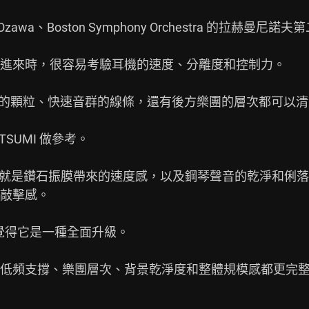
iji Ozawa、Boston Symphony Orchestra 的拉赫曼
進來時，很容易考驗耳機的速度、分離度和控制力。

 之後，鋼琴的顆粒、快速音群的線條，還有後方樂團的層次都可以
ATSUMI 做參考。

一，就是鑽石振膜帶來的速度感，以及鋼琴聲音的乾淨和俐落。
敲擊感。

I，會覺得它是一種全面升級。

低頻支撐、樂團層次、背景乾淨度和整體規模感都更完整