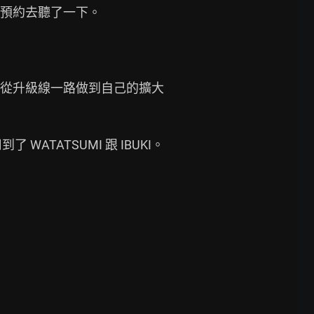
就趕緊預約去聽了一下。

好聲音，從升級線一路做到自己的擴大
ATSUMI 跟 IBUKI。
