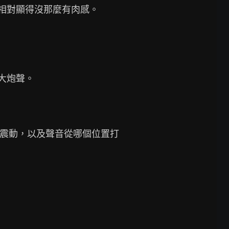
琴相對顯得沒那麼有肉感。

大炮聲。

裡的震動，以及聲音從哪個位置打