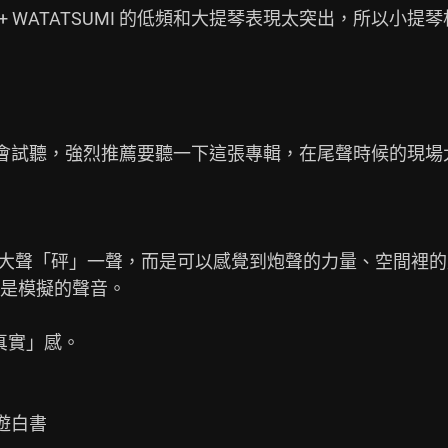
 + WATATSUMI 的低頻和大提琴表現太突出，所以小提
如果有機會試聽，強烈推薦要聽一下這張專輯，在尾聲時候的現場
，不只是單純大聲「砰」一聲，而是可以感覺到炮聲的力量、空間
是模擬的聲音。

「真實」感。

幽遊白書
