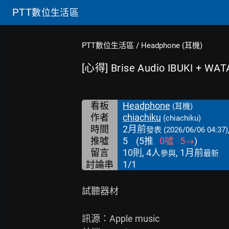
PTT
數位生活區
PTT數位生活區
/
Headphone (耳機)
[心得] Brise Audio IBUKI + 
看板
Headphone
(耳機)
作者
chiachiku
(chiachiku)
時間
2月前
發表
(2026/06/06 04:37)
推噓
5
(
5
推
0
噓
5
→
)
留言
10則, 4人
, 1月前
參與
最新
討論串
1/1
試聽器材

訊源：Apple music
