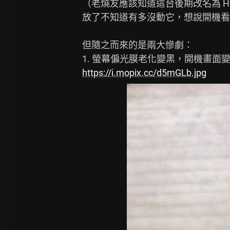
（老燒友應該知道這台後期改名為 H
放了不知道有多沒動它，想說開機看
但隨之而來的是兩大慘劇：

https://i.mopix.cc/d5mGLb.jpg