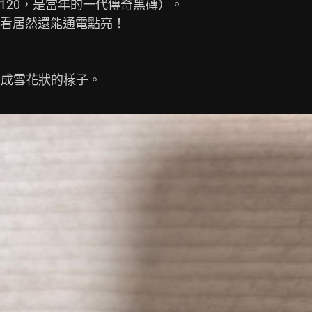
120，是當年的一代傳奇黑磚）。

看居然還能通電點亮！
