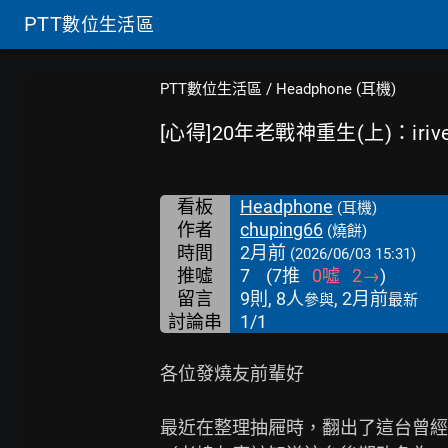
PTT
數位生活區
PTT數位生活區
/
Headphone (耳機)
[心得]20年老戰神重生(上)：irive
看板
Headphone
(耳機)
作者
chuping66
(燒餅)
時間
2月前
(2026/06/03 15:31)
推噓
7
(
7
推
0
噓
2
→
)
留言
9則, 8人
, 2月前
參與
最新
討論串
1/1
各位發燒友前輩好

最近在整理抽屜時，翻出了這台曾經陪伴我許