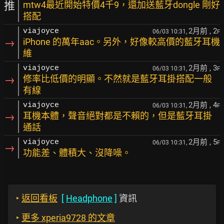
推
mtw4最近開始特價4千9，還加送藍牙dongle 剛好
搭配
2月前
, 2
viajoyce
06/03 10:31,
F
→
iPhone 的萬年aac。另外，好像較高價的藍牙耳機
維
2月前
, 3
viajoyce
06/03 10:31,
F
→
修率比低價的明顯。不然就是藍牙耳掛搭配一般
有線
2月前
, 4
viajoyce
06/03 10:31,
F
→
耳機本體，聲音絕對都是不賴的，但是藍牙耳掛
通話
2月前
, 5
viajoyce
06/03 10:31,
F
→
功能差、體積大、沒降噪。
‣
返回看板
[
Headphone
]
資訊
‣
更多 xperia9728 的文章