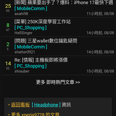
[新聞] 蘋果要出手了？爆料：iPhone 17最快下週
25
[
MobileComm
]
95
asahi98
11小時前
,
08/08
[菜單] 250K深度學習工作站
8
[
PC_Shopping
]
47
HellSinger
14小時前
,
08/08
[問題] 三星wallet數位鑰匙疑問
2
[
MobileComm
]
5
shatter0921
14小時前
,
08/08
Re: [情報] 主機板即將漲價
14
[
PC_Shopping
]
32
shiauber
15小時前
,
08/08
更多 即時熱門文章 >>
‣
返回看板
[
Headphone
]
資訊
‣
更多 xperia9728 的文章