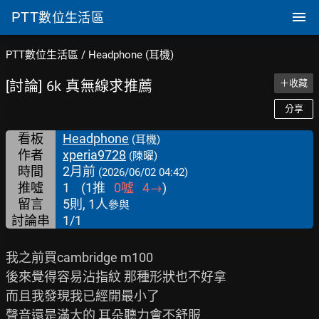
PTT
數位生活區
PTT數位生活區
/
Headphone (耳機)
[討論] 6k 真無線求推薦
＋收藏
分享
看板
Headphone
(耳機)
作者
xperia9728
(陳曜)
時間
2月前
(2026/06/02 04:42)
推噓
1
(
1
推
0
噓
4
→
)
留言
5則, 1人
參與
討論串
1/1
我之前買cambridge m100

後來覺得容易沾指紋 那種形狀也不好拿

而且我發現我已經開最小了

聲音還是滿大的 耳朵聽力會不舒服
