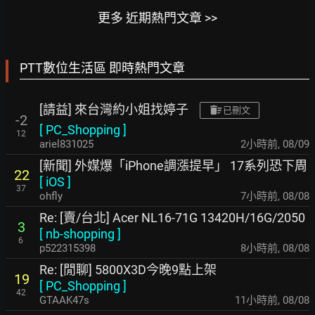
更多 近期熱門文章 >>
PTT數位生活區 即時熱門文章
[請益] 來台灣約小姐找婷子
已刪文
-2
[
PC_Shopping
]
12
ariel831025
2小時前
,
08/09
[新聞] 外媒爆「iPhone調漲提早」 17系列恐下周
22
[
iOS
]
37
ohfly
7小時前
,
08/08
Re: [賣/台北] Acer NL16-71G 13420H/16G/2050
3
[
nb-shopping
]
6
p522315398
8小時前
,
08/08
Re: [閒聊] 5800X3D今晚9點上架
19
[
PC_Shopping
]
42
GTAAK47s
11小時前
,
08/08