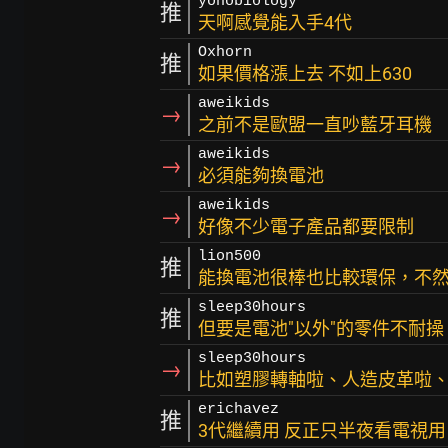
yohobiology
推
天啊感覺能入手4代
Oxhorn
推
如果價格漲上去 不如上630
aweikids
→
之前不是歐盟一直吵藍牙耳機
aweikids
→
必須能夠換電池
aweikids
→
好像不少電子產品都要限制
lion500
推
能換電池很棒也比較環保，不
sleep30hours
推
但要是電池"以外"的零件不耐
sleep30hours
→
比如塑膠轉軸啦、人造皮革啦、
erichavez
推
3代繼續用 反正只半夜看電視用