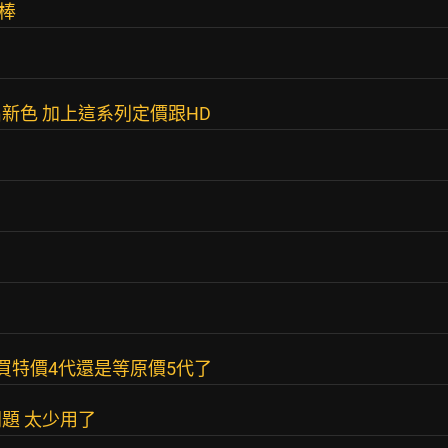
棒
新色 加上這系列定價跟HD
買特價4代還是等原價5代了
題 太少用了