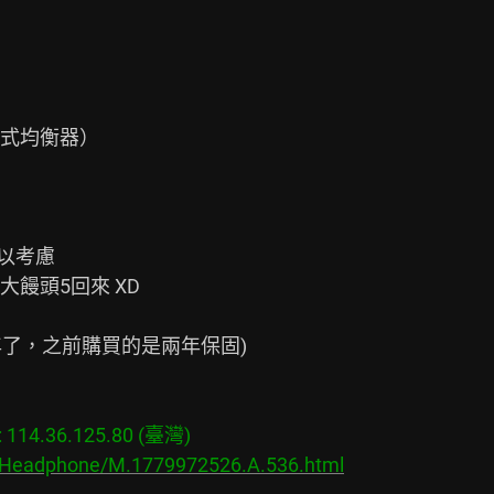
參數式均衡器）

以考慮

頭5回來 XD

年了，之前購買的是兩年保固)

14.36.125.80 (臺灣)

s/Headphone/M.1779972526.A.536.html