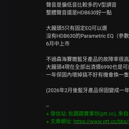
聲音是偏低音比較多的V型調音

整體聲音還是HDB630好一點

大饅頭5只有固定EQ可以選

沒有HDB630的Parametric EQ（
6月中上市

不過森海賽爾藍牙產品的故障率很高

大饅頭4現在全部出清價6990也是可
一年保固內壞掉搞不好有機會換一隻大饅
(2026年2月後藍牙產品保固變成一
※ 發信站: 批踢踢實業坊(ptt.cc), 來自: 1
※ 文章網址: 
https://www.ptt.cc/bb