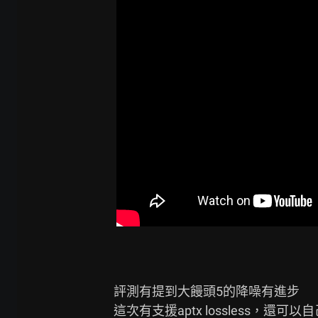
評測有提到大饅頭5的降噪有進步

這次有支援aptx lossless，還可以