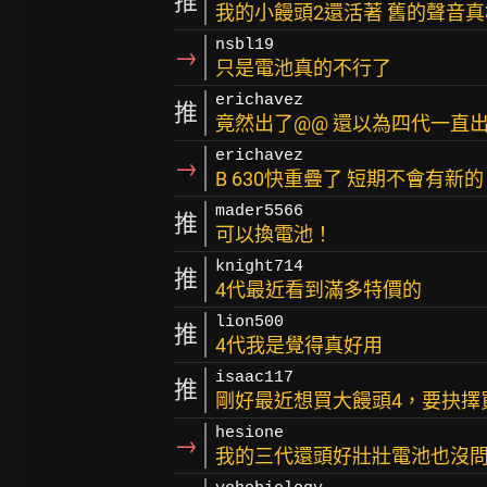
推
我的小饅頭2還活著 舊的聲音真
nsbl19
→
只是電池真的不行了
erichavez
推
竟然出了@@ 還以為四代一直出
erichavez
→
B 630快重疊了 短期不會有新的
mader5566
推
可以換電池！
knight714
推
4代最近看到滿多特價的
lion500
推
4代我是覺得真好用
isaac117
推
剛好最近想買大饅頭4，要抉擇
hesione
→
我的三代還頭好壯壯電池也沒問