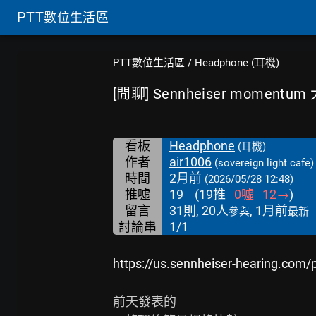
PTT
數位生活區
PTT數位生活區
/
Headphone (耳機)
[閒聊] Sennheiser momentu
看板
Headphone
(耳機)
作者
air1006
(sovereign light cafe)
時間
2月前
(2026/05/28 12:48)
推噓
19
(
19
推
0
噓
12
→
)
留言
31則, 20人
, 1月前
參與
最新
討論串
1/1
https://us.sennheiser-hearing.com
前天發表的
