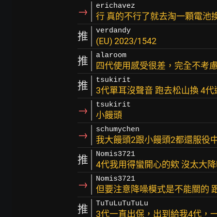
erichavez
→
行 真的不行了就去淘一顆電池
verdandy
推
(EU) 2023/1542
alaroom
推
四代使用感受很差，完全不考
tsukirit
推
3代單耳沒聲音 跑去松山換 4
tsukirit
→
小饅頭
schumychen
→
我大饅頭2跟小饅頭2都還服役
Nomis3721
推
4代我用得蠻開心的欸 沒太大降
Nomis3721
→
但要注意降噪模式是不能關的 
TuTuLuTuTuLu
推
3代一直出保，出到給我4代，