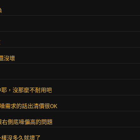
換
慮
代還沒壞
中耶，沒那麼不耐用吧
噪需求的話出清價很OK
跟右側底噪偏高的問題
一樣沒多久就壞了