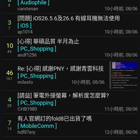
[
Audiophile
]
8
carstenan
10小時前
,
08/06
[問題] iOS26.5.6及26.6 有線耳機無法使用
3
[
iOS
]
7
ap1014
10小時前
,
08/06
[心得] 華碩品質 半月為止
10
[
PC_Shopping
]
44
asdf1256
10小時前
,
08/06
Re: [心得] 感謝PNY，感謝青雲科技
46
[
PC_Shopping
]
161
mileslo
10小時前
,
08/06
[請益] 筆電外接螢幕，解析度怎麼算?
4
[
PC_Shopping
]
28
CHB1980
11小時前
,
08/06
有人官網訂的fold8已出貨了嗎
7
[
MobileComm
]
14
hdf87ery
12小時前
,
08/06