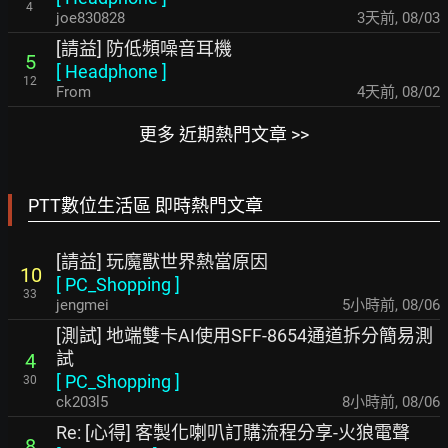
4
joe830828
3天前
,
08/03
[請益] 防低頻噪音耳機
5
[
Headphone
]
12
From
4天前
,
08/02
更多 近期熱門文章 >>
PTT數位生活區 即時熱門文章
[請益] 玩魔獸世界熱當原因
10
[
PC_Shopping
]
33
jengmei
5小時前
,
08/06
[測試] 地端雙卡AI使用SFF-8654通道拆分簡易測
試
4
[
PC_Shopping
]
30
ck203l5
8小時前
,
08/06
Re: [心得] 客製化喇叭訂購流程分享-火狼電聲
8