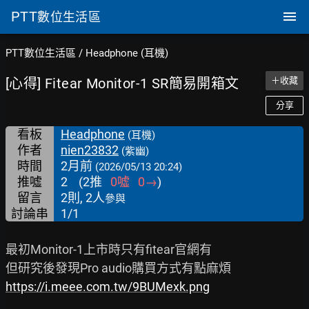
PTT
數位生活區
PTT數位生活區
/
Headphone (耳機)
[心得] Fitear Monitor-1 SR簡易開箱文
＋收藏
分享
看板
Headphone
(耳機)
作者
nien23832
(紫幽)
時間
2月前
(2026/05/13 20:24)
推噓
2
(
2
推
0
噓
0
→
)
留言
2則, 2人
參與
討論串
1/1
最初Monitor-1上市時只有fitear官網有

https://i.meee.com.tw/9BUMexk.png