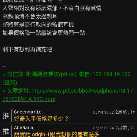
人聲相對沒有那麼濃郁，不直白且有感情

高頻順滑不會太過刺耳

整體算是流行取向的監聽耳機

如果價格降一點應該會更熱門一點

剩下有想到再補充吧

※ 發信站: 批踢踢實業坊(ptt.cc), 來自: 123.193.19.162 
(臺灣)

※ 文章網址: 
https://www.ptt.cc/bbs/Headphone/M.17
78703894.A.513.html
2月前
, 1
Greenmario
05/14 16:02,
F
推
好奇入手價格是多少？
2月前
, 2
AbeNana
05/15 00:24,
F
推
說實話 origin-1跟我想像的差有點多