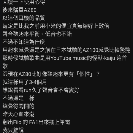
回覆一下使用心得

後來購買AZ80

以這個耳機的品質

肯定是比我之前用小米的便宜真無線好上數倍

聲音聽起來平衡、低音也不錯

不過不知道為什麼

用起來感覺還是之前在日本試聽的AZ100感覺比較驚艷

那時候試聽歌曲是用YouTube music的怪獸-kaiju 這首
歌

跟現在AZ80比好像聽起來更有「個性」？

就這樣用了3-4個月

想說看看run久了聲音會不會變好

不過還是一樣

總覺得悶悶的

昨天心血來潮

翻出Fiio 的 FA1出來插上筆電

我只能說
