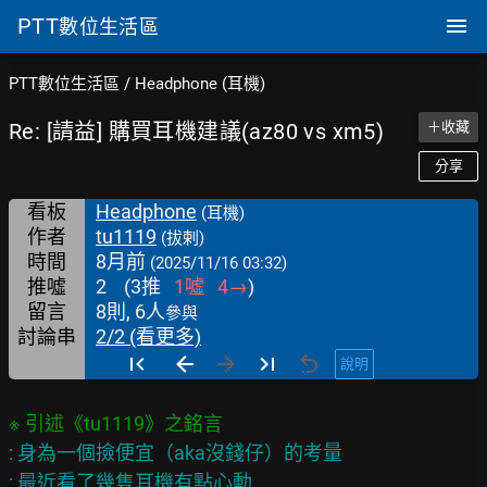
PTT
數位生活區
PTT數位生活區
/
Headphone (耳機)
Re: [請益] 購買耳機建議(az80 vs xm5)
＋收藏
分享
看板
Headphone
(耳機)
作者
tu1119
(拔剌)
時間
8月前
(2025/11/16 03:32)
推噓
2
(
3
推
1
噓
4
→
)
留言
8則, 6人
參與
討論串
2/2 (看更多)
說明
: 身為一個撿便宜（aka沒錢仔）的考量

: 最近看了幾隻耳機有點心動
