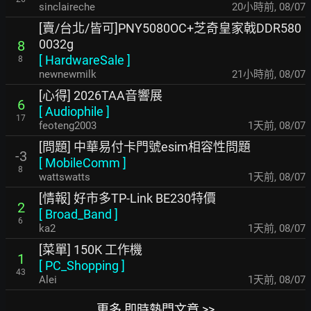
sinclaireche
20小時前
,
08/07
[賣/台北/皆可]PNY5080OC+芝奇皇家戟DDR580
0032g
8
[
HardwareSale
]
8
newnewmilk
21小時前
,
08/07
[心得] 2026TAA音響展
6
[
Audiophile
]
17
feoteng2003
1天前
,
08/07
[問題] 中華易付卡門號esim相容性問題
-3
[
MobileComm
]
8
wattswatts
1天前
,
08/07
[情報] 好市多TP-Link BE230特價
2
[
Broad_Band
]
6
ka2
1天前
,
08/07
[菜單] 150K 工作機
1
[
PC_Shopping
]
43
Alei
1天前
,
08/07
更多 即時熱門文章 >>