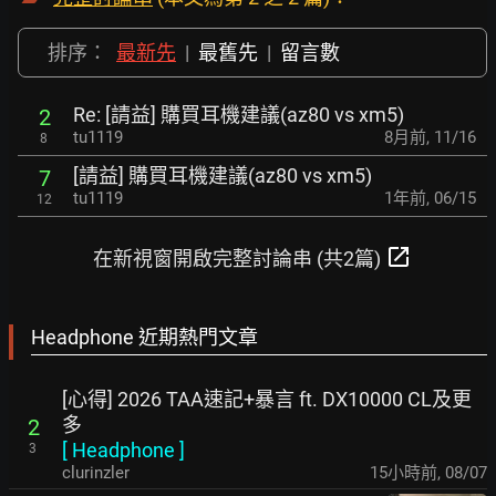
排序：
最新先
|
最舊先
|
留言數
Re: [請益] 購買耳機建議(az80 vs xm5)
2
tu1119
8月前
,
11/16
8
[請益] 購買耳機建議(az80 vs xm5)
7
tu1119
1年前
,
06/15
12
open_in_new
在新視窗開啟完整討論串 (共2篇)
Headphone 近期熱門文章
[心得] 2026 TAA速記+暴言 ft. DX10000 CL及更
多
2
[
Headphone
]
3
clurinzler
15小時前
,
08/07