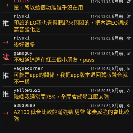
8月前
, 2
tu1119
11/16 11:34,
F
→
暈，所以這個功能幾乎沒在用
8月前
, 3
riyuki
11/16 12:02,
F
推
預設的EQ我也覺得聽起來悶悶的，把內建EQ調成
高音強化之
8月前
, 4
riyuki
11/16 12:02,
F
→
後好很多
8月前
, 5
gameguy
11/16 13:05,
F
噓
不知道這牌在紅三個小朋友，pass
8月前
, 6
vaguecorner
11/16 19:54,
F
推
可能是app的關係，我把app版本退回舊版聲音就
不一樣
8月前
, 7
yellow3621
11/16 20:56,
F
推
降噪我通常開75%，全開會感覺耳壓太強
8月前
, 8
a3939889
11/16 21:52,
F
→
AZ100 低音比較飽滿強勁 男聲 節奏感強的會比較
強