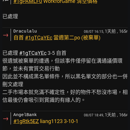
#1gPAMLF0
WorkforGame 清空價格
1天前
, 165
Draculalu
08/07 16:15,
F
→
自首
#1gTCaYEc
當週第二po (被棄單)
已處理 
#1gTCaYEc
 3-5 自首

很遺憾被棄單的遭遇，但該事件僅停留在溝通議價環
節，並未有實質交易行動

因此並不構成黑名單條件，所以黑名單文的部分也一併
刪文處理

二手市場本就充滿不確定性，好的物件不愁沒市場，相
1天前
, 166
AngelBank
08/07 18:49,
F
→
#1gRtk5EZ
liang1123 3-10-1