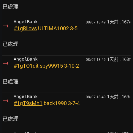
1天前
, 167
AngelBank
08/07 18:49,
F
→
#1gRilovs
ULTIMA1002 3-5
1天前
, 168
AngelBank
08/07 18:49,
F
→
#1gTO1dit
spy99915 3-10-2
1天前
, 169
AngelBank
08/07 18:49,
F
→
#1gT9sMh1
back1990 3-7-4