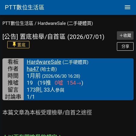
PTT
數位生活區
PTT數位生活區
/
HardwareSale (二手硬體買)
[公告] 置底檢舉/自首區 (2026/07/01)
＋收藏
置底
分享
看板
HardwareSale
(二手硬體買)
作者
ha47
(哈士奇)
時間
1月前
(2026/06/30 16:28)
推噓
19
(
19
推
0
噓
154
→
)
留言
173則, 33人
參與
討論串
1/1
本篇文章為本板受理檢舉/自首之途徑
