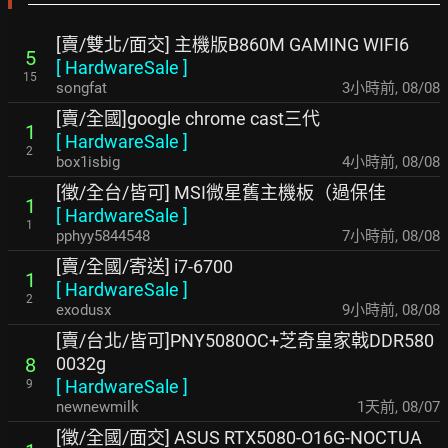
[賣/雙北/面交] 主機版B860M GAMING WIFI6
5
[
HardwareSale
]
15
songfat
3小時前
,
08/08
[賣/全國]google chrome cast三代
1
[
HardwareSale
]
2
box1isbig
4小時前
,
08/08
[徵/全台/皆可] MSI微星舊主機板（過保佳
1
[
HardwareSale
]
1
pphyy5844548
7小時前
,
08/08
[賣/全國/寄送] i7-6700
1
[
HardwareSale
]
2
exodusx
9小時前
,
08/08
[賣/台北/皆可]PNY5080OC+芝奇皇家戟DDR580
0032g
8
[
HardwareSale
]
9
newnewmilk
1天前
,
08/07
[徵/全國/面交] ASUS RTX5080-O16G-NOCTUA