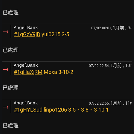
1月前
, 9
AngelBank
07/02 00:01,
F
→
#1gGzV9jD
yui0215 3-5
1月前
, 10
AngelBank
07/02 22:54,
F
→
#1gHaXjRM
Moxa 3-10-2
1月前
, 11
AngelBank
07/02 22:55,
F
→
#1gHYLSud
linpo1206 3-5、3-8、3-10-1