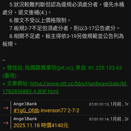
      5.狀況較難判斷但認為違規必須處分者，優先水桶
處分，退文後補(4.)。

      6.徵文不受以上價格限制。

      7.板規2-7不足但須處分者，則以3-17公告處分。

      8.相關不足處，板主得依3-19另做規範並公告列為
板規。

※ 發信站: 批踢踢實業坊(ptt.cc), 來自: 61.220.133.63 
(臺灣)

※ 文章網址: 
https://www.ptt.cc/bbs/HardwareSale/M.
1782836883.A.B3F.html
1月前
, 1
AngelBank
07/01 01:13,
F
→
#1gG_Qfdb
inverson77 2-7-2
1月前
, 2
AngelBank
07/01 01:14,
F
→
2025.11.18 時價4140元