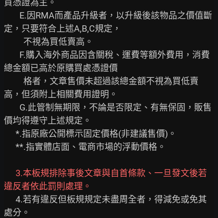
買憑證為主。

        E.因RMA而產品升級者，以升級後該物品之價值斷
定，只要符合上述A,B,C規定，

          不視為買低賣高。

        F.購入海外商品因含關稅、運費等額外費用，消費
總金額已高於原購買處憑證價

          格者，文章售價未超過該總金額不視為買低賣
高，但須附上相關費用證明。

        G.此管制無期限，不論是否限定、有無保固，販售
價均得遵守上述規定。

      *.指原廠公開標示固定價格(非建議售價)。

      **.指實體店面、電商市場的浮動價格。

      3.本板規排除事後文章與自首條款、一旦發文後若
違反者依此罰則處理。
      4.若有違反但板規規定未盡周全者，得減免或免其
處分。
