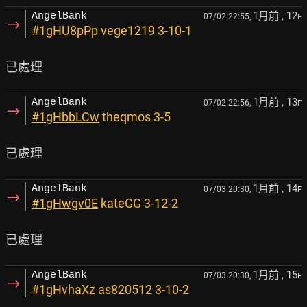
1月前
, 12
AngelBank
07/02 22:55,
F
→
#1gHU8pPp
vege1219 3-10-1
1月前
, 13
AngelBank
07/02 22:56,
F
→
#1gHbbLCw
theqmos 3-5
1月前
, 14
AngelBank
07/03 20:30,
F
→
#1gHwgv0E
kateGG 3-12-2
1月前
, 15
AngelBank
07/03 20:30,
F
→
#1gHvhaXz
as820512 3-10-2