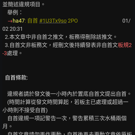
並簡述違規項目。

    舉例：

→
ha47
: 自首 
#1U3Tx9so
 2PO                                     
01/
02 20:31

  2.本文章中非自首之推文，板務得刪除該推文。

  3.自首文非板務文，經刪文後持續發表非自首文
板規2
-3
處理。

自首條款:
    違規者請於發文後一小時內於置底自首文提出自首。

    (時間計算從發文時間算起，若板主已處理或超過一
小時則不接受自首)

    自首違規一項記警告一次，警告累積三次水桶兩個
月。

    自首文章請勿再作更動，自首後再去更動文章依原板