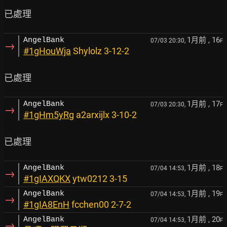
1月前
, 16
AngelBank
07/03 20:30,
F
→
#1gHouWja
Shylolz 3-12-2
1月前
, 17
AngelBank
07/03 20:30,
F
→
#1gHm5yRg
a2arxijlx 3-10-2
1月前
, 18
AngelBank
07/04 14:53,
F
→
#1gIAXQKX
ytw0212 3-15
1月前
, 19
AngelBank
07/04 14:53,
F
→
#1gIA8EnH
fcchen00 2-7-2
1月前
, 20
AngelBank
07/04 14:53,
F
→