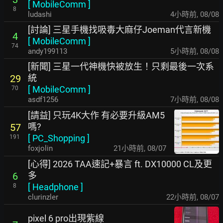
[
MobileComm
]
8
ludashi
4小時前
,
08/08
[討論] 三星手機找吸毒大麻仔Joeman代言新機
4
[
MobileComm
]
74
andy199113
5小時前
,
08/08
[新聞] 三星一代神機快被放生！只剩最後一次系
統
29
[
MobileComm
]
70
asdf1256
7小時前
,
08/08
[請益] 只玩4K大作 有必要升級AM5
嗎?
57
[
PC_Shopping
]
191
foxjolin
21小時前
,
08/07
[心得] 2026 TAA速記+暴言 ft. DX10000 CL及更
多
6
[
Headphone
]
8
clurinzler
22小時前
,
08/07
pixel 6 pro出現紫線