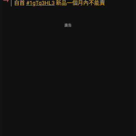
自首
#1gTq3HL3
新品一個月內不能賣
廣告