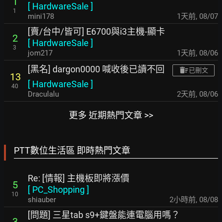
1
[
HardwareSale
]
1
mini178
1天前
,
08/07
[賣/台中/皆可] E6700與i3主機-顯卡
2
[
HardwareSale
]
3
jom217
1天前
,
08/06
[黑名] dargon0000 喊收後已讀不回
已刪文
13
[
HardwareSale
]
40
Draculalu
2天前
,
08/06
更多 近期熱門文章 >>
PTT數位生活區 即時熱門文章
Re: [情報] 主機板即將漲價
5
[
PC_Shopping
]
10
shiauber
2小時前
,
08/08
[問題] 三星tab s9+鍵盤能連電腦用嗎？
3