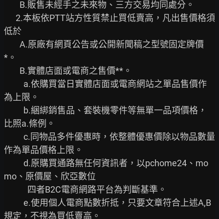
        B.販售未經手之未來物、三方交易均同處分。

      2.本板依PTT站方性質禁止買低賣高，凡出售價格須
低於

        A.原廠有網頁公告或公開新聞稿之型號固定牌價
*。

        B.實體店面或電商之售價**。

          a.依購買當日實體店面或電商網站之單品售價作
為上限。

          b.綑綁銷售品、套裝機零件等無單一品項價格，
比照a.條例。

          c.同物品多件優惠時，依整體優惠價除以物品數量
作為單品價格上限。

          d.原購買通路無任何資訊者，以pchome24、mo
mo、原價屋、欣亞數位

            四者B2C電商網路平台為判斷基準。

          e.使用個人電商點數折抵，只要文章符合上述A,B
規定，不視為買低賣高。
