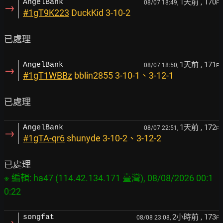
1天前
, 170
AngelBank
08/07 18:49,
F
→
#1gT9K223
DuckKid 3-10-2
1天前
, 171
AngelBank
08/07 18:50,
F
→
#1gT1WBBz
bblin2855 3-10-1、3-12-1
1天前
, 172
AngelBank
08/07 22:51,
F
→
#1gTA-qr6
shunyde 3-10-2、3-12-2
※ 編輯: ha47 (114.42.134.171 臺灣), 08/08/2026 00:1
2小時前
, 173
songfat
08/08 23:08,
F
→