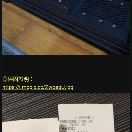
◎保固證明：
https://i.mopix.cc/ZwoeqU.jpg