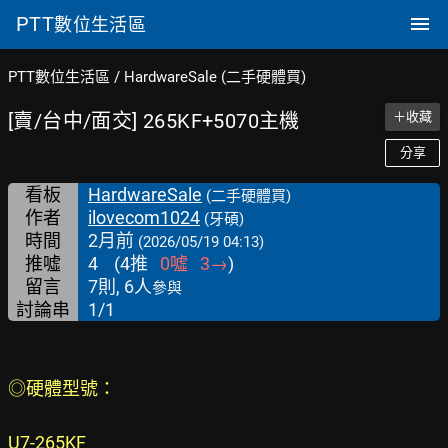
PTT
數位生活區
PTT數位生活區
/
HardwareSale (二手硬體買)
[賣/台中/面交] 265KF+5070主機
＋收藏
分享
看板
HardwareSale
(二手硬體買)
作者
ilovecom1024
(牙碩)
時間
2月前
(2026/05/19 04:13)
推噓
4
(
4
推
0
噓
3
→
)
留言
7則, 6人
參與
討論串
1/1
◎硬體型號：
U7-265KF