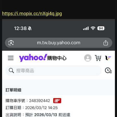
https://i.mopix.cc/nXgi4q.jpg