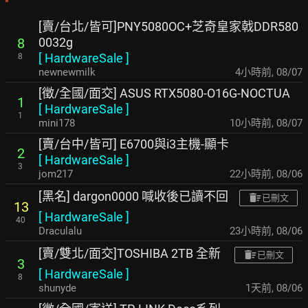
[賣/台北/皆可]PNY5080OC+芝奇皇家戟DDR580
0032g
8
[
HardwareSale
]
8
newnewmilk
4小時前
,
08/07
[徵/全國/面交] ASUS RTX5080-O16G-NOCTUA
1
[
HardwareSale
]
1
mini178
10小時前
,
08/07
[賣/台中/皆可] E6700與i3主機-顯卡
2
[
HardwareSale
]
3
jom217
22小時前
,
08/06
[黑名] dargon0000 喊收後已讀不回
已刪文
13
[
HardwareSale
]
40
Draculalu
23小時前
,
08/06
[賣/雙北/面交]TOSHIBA 2TB 全新
已刪文
3
[
HardwareSale
]
8
shunyde
1天前
,
08/06