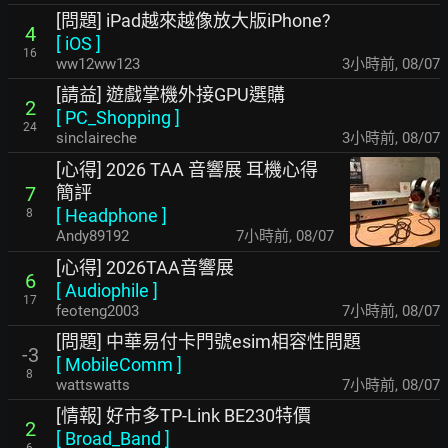
[問題] iPad越來越像放大版iPhone?
4
[
iOS
]
16
ww12ww123
3小時前
,
08/07
[請益] 遊戲掌機外接GPU選購
2
[
PC_Shopping
]
24
sinclaireche
3小時前
,
08/07
[心得] 2026 TAA 音響展 耳機心得
簡評
7
[
Headphone
]
8
Andy89192
7小時前
,
08/07
[心得] 2026TAA音響展
6
[
Audiophile
]
17
feoteng2003
7小時前
,
08/07
[問題] 中華易付卡門號esim相容性問題
-3
[
MobileComm
]
8
wattswatts
7小時前
,
08/07
[情報] 好市多TP-Link BE230特價
2
[
Broad_Band
]
6