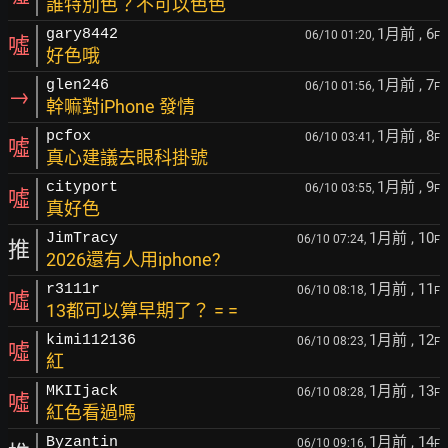
誰特別色？不可以色色
1月前
, 6
gary8442
06/10 01:20,
F
噓
好色哦
1月前
, 7
glen246
06/10 01:56,
F
→
幹嘛對iPhone 發情
1月前
, 8
pcfox
06/10 03:41,
F
噓
真心建議去眼科掛號
1月前
, 9
cityport
06/10 03:55,
F
噓
真好色
1月前
, 10
JimTracy
06/10 07:24,
F
推
2026還有人用iphone?
1月前
, 11
r3111r
06/10 08:18,
F
噓
13都可以算早期了？ = =
1月前
, 12
kimi112136
06/10 08:23,
F
噓
紅
1月前
, 13
MKIIjack
06/10 08:28,
F
噓
紅色看過嗎
1月前
, 14
Byzantin
06/10 09:16,
F