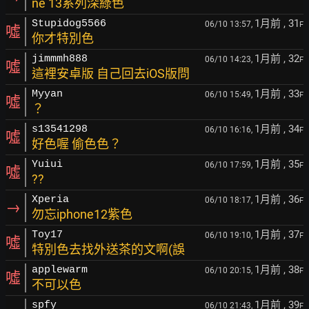
ne 13系列深綠色
1月前
, 31
Stupidog5566
06/10 13:57,
F
噓
你才特別色
1月前
, 32
jimmmh888
06/10 14:23,
F
噓
這裡安卓版 自己回去iOS版問
1月前
, 33
Myyan
06/10 15:49,
F
噓
？
1月前
, 34
s13541298
06/10 16:16,
F
噓
好色喔 偷色色？
1月前
, 35
Yuiui
06/10 17:59,
F
噓
??
1月前
, 36
Xperia
06/10 18:17,
F
→
勿忘iphone12紫色
1月前
, 37
Toy17
06/10 19:10,
F
噓
特別色去找外送茶的文啊(誤
1月前
, 38
applewarm
06/10 20:15,
F
噓
不可以色
1月前
, 39
spfy
06/10 21:43,
F