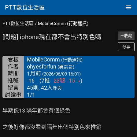
PTT
數位生活區
PTT數位生活區
/
MobileComm (行動通訊)
[問題] iphone現在都不會出特別色嗎
＋收藏
分享
看板
MobileComm
(行動通訊)
作者
ohyesforfun
(男哥哥)
時間
1月前
(2026/06/09 16:01)
推噓
-16
(
7
推
23
噓
15
→
)
留言
45則, 42人
參與
討論串
1/1
早期像13 隔年都會有個綠色

之後好像都沒看到隔年出個特別色來推銷
