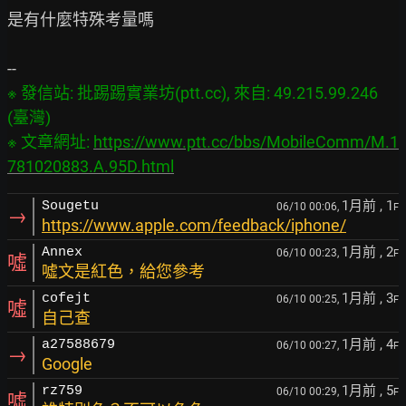
是有什麼特殊考量嗎

※ 發信站: 批踢踢實業坊(ptt.cc), 來自: 49.215.99.246 
(臺灣)

※ 文章網址: 
https://www.ptt.cc/bbs/MobileComm/M.1
781020883.A.95D.html
1月前
, 1
Sougetu
06/10 00:06,
F
→
https://www.apple.com/feedback/iphone/
1月前
, 2
Annex
06/10 00:23,
F
噓
噓文是紅色，給您參考
1月前
, 3
cofejt
06/10 00:25,
F
噓
自己查
1月前
, 4
a27588679
06/10 00:27,
F
→
Google
1月前
, 5
rz759
06/10 00:29,
F
噓