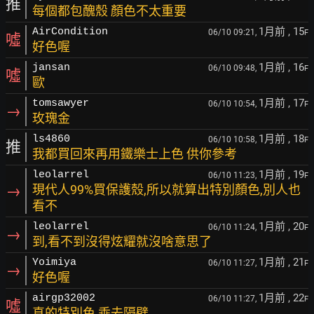
推
每個都包醜殼 顏色不太重要
1月前
, 15
AirCondition
06/10 09:21,
F
噓
好色喔
1月前
, 16
jansan
06/10 09:48,
F
噓
歐
1月前
, 17
tomsawyer
06/10 10:54,
F
→
玫瑰金
1月前
, 18
ls4860
06/10 10:58,
F
推
我都買回來再用鐵樂士上色 供你參考
1月前
, 19
leolarrel
06/10 11:23,
F
→
現代人99%買保護殼,所以就算出特別顏色,別人也
看不
1月前
, 20
leolarrel
06/10 11:24,
F
→
到,看不到沒得炫耀就沒啥意思了
1月前
, 21
Yoimiya
06/10 11:27,
F
→
好色喔
1月前
, 22
airgp32002
06/10 11:27,
F
噓
真的特別色 乖去隔壁