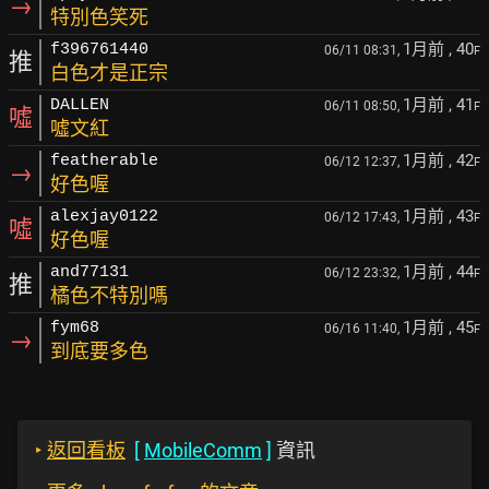
→
特別色笑死
1月前
, 40
f396761440
06/11 08:31,
F
推
白色才是正宗
1月前
, 41
DALLEN
06/11 08:50,
F
噓
噓文紅
1月前
, 42
featherable
06/12 12:37,
F
→
好色喔
1月前
, 43
alexjay0122
06/12 17:43,
F
噓
好色喔
1月前
, 44
and77131
06/12 23:32,
F
推
橘色不特別嗎
1月前
, 45
fym68
06/16 11:40,
F
→
到底要多色
‣
返回看板
[
MobileComm
]
資訊