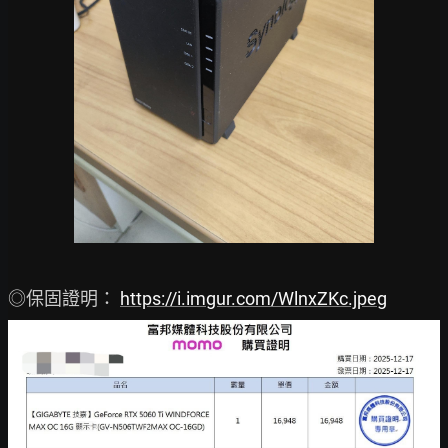
◎保固證明： 
https://i.imgur.com/WlnxZKc.jpeg