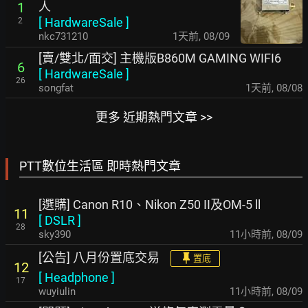
人
1
[
HardwareSale
]
2
nkc731210
1天前
,
08/09
[賣/雙北/面交] 主機版B860M GAMING WIFI6
6
[
HardwareSale
]
26
songfat
1天前
,
08/08
更多 近期熱門文章 >>
PTT數位生活區 即時熱門文章
[選購] Canon R10、Nikon Z50 II及OM-5 ll
11
[
DSLR
]
28
sky390
11小時前
,
08/09
[公告] 八月份置底交易
置底
12
[
Headphone
]
17
wuyiulin
11小時前
,
08/09