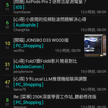
[問題] AirPods Pro 2 送修怎麼測電量？
5
[
iOS
]
11
toymilaran
12小時前
,
08/09
[心得] 小房間的低頻駐波問題解決心得
6
[
Audiophile
]
22
ChangYee
15小時前
,
08/09
[開箱] JONSBO D33 WOOD版
10
[
PC_Shopping
]
11
wolflsi
15小時前
,
08/09
[心得] Fold7跟Fold8影片簡易對比
31
[
MobileComm
]
80
peoplemore
15小時前
,
08/09
[心得] 5卡Local LLM推理機組裝與調整
47
[
PC_Shopping
]
75
laeva75
16小時前
,
08/09
Re: [菜單] 250K深度學習工作站_聽勸修改版
8
[
PC_Shopping
]
57
bhmagic
17小時前
,
08/09