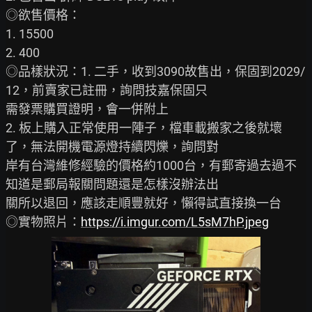
◎欲售價格：

1. 15500

2. 400

◎品樣狀況：1. 二手，收到3090故售出，保固到2029/
12，前賣家已註冊，詢問技嘉保固只

需發票購買證明，會一併附上

2. 板上購入正常使用一陣子，檔車載搬家之後就壞
了，無法開機電源燈持續閃爍，詢問對

岸有台灣維修經驗的價格約1000台，有郵寄過去過不
知道是郵局報關問題還是怎樣沒辦法出

關所以退回，應該走順豐就好，懶得試直接換一台

◎實物照片：
https://i.imgur.com/L5sM7hP.jpeg