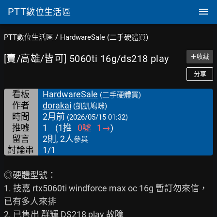
PTT
數位生活區
PTT數位生活區
/
HardwareSale (二手硬體買)
[賣/高雄/皆可] 5060ti 16g/ds218 play
＋收藏
分享
看板
HardwareSale
(二手硬體買)
作者
dorakai
(凱凱鳩咪)
時間
2月前
(2026/05/15 01:32)
推噓
1
(
1
推
0
噓
1
→
)
留言
2則, 2人
參與
討論串
1/1
◎硬體型號：

1. 技嘉 rtx5060ti windforce max oc 16g 暫訂勿來信，
已有多人來排

2. 已售出 群輝 DS218 play 故障 
