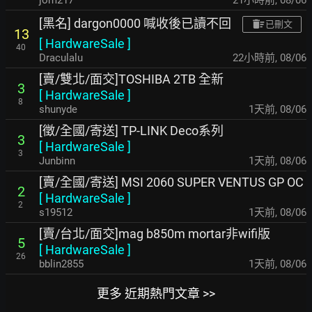
jom217
21小時前
,
08/06
[黑名] dargon0000 喊收後已讀不回
已刪文
13
[
HardwareSale
]
40
Draculalu
22小時前
,
08/06
[賣/雙北/面交]TOSHIBA 2TB 全新
3
[
HardwareSale
]
8
shunyde
1天前
,
08/06
[徵/全國/寄送] TP-LINK Deco系列
3
[
HardwareSale
]
3
Junbinn
1天前
,
08/06
[賣/全國/寄送] MSI 2060 SUPER VENTUS GP OC
2
[
HardwareSale
]
2
s19512
1天前
,
08/06
[賣/台北/面交]mag b850m mortar非wifi版
5
[
HardwareSale
]
26
bblin2855
1天前
,
08/06
更多 近期熱門文章 >>