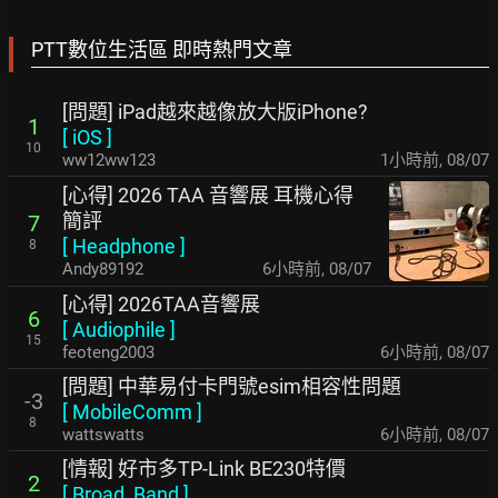
PTT數位生活區 即時熱門文章
[問題] iPad越來越像放大版iPhone?
1
[
iOS
]
10
ww12ww123
1小時前
,
08/07
[心得] 2026 TAA 音響展 耳機心得
簡評
7
[
Headphone
]
8
Andy89192
6小時前
,
08/07
[心得] 2026TAA音響展
6
[
Audiophile
]
15
feoteng2003
6小時前
,
08/07
[問題] 中華易付卡門號esim相容性問題
-3
[
MobileComm
]
8
wattswatts
6小時前
,
08/07
[情報] 好市多TP-Link BE230特價
2
[
Broad_Band
]