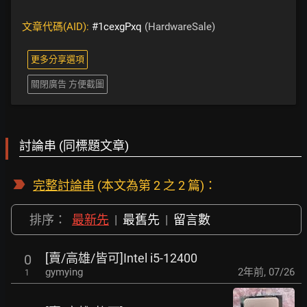
文章代碼(AID):
#1cexgPxq
(HardwareSale)
更多分享選項
關閉廣告 方便截圖
討論串 (同標題文章)
完整討論串
(本文為第 2 之 2 篇)：
排序：
最新先
|
最舊先
|
留言數
[賣/高雄/皆可]Intel i5-12400
0
gymying
2年前
,
07/26
1