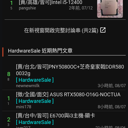
[賣/高雄/皆可]Intel i5-12400
1
pangshie
2年前
,
07/12
5
open_in_new
在新視窗開啟完整討論串 (共2篇)
HardwareSale 近期熱門文章
[賣/台北/皆可]PNY5080OC+芝奇皇家戟DDR580
0032g
8
[
HardwareSale
]
8
newnewmilk
3小時前
,
08/07
[徵/全國/面交] ASUS RTX5080-O16G-NOCTUA
1
[
HardwareSale
]
1
mini178
8小時前
,
08/07
[賣/台中/皆可] E6700與i3主機-顯卡
2
[
HardwareSale
]
3