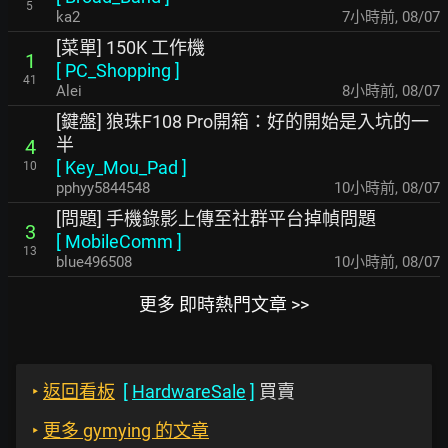
5
ka2
7小時前
,
08/07
[菜單] 150K 工作機
1
[
PC_Shopping
]
41
Alei
8小時前
,
08/07
[鍵盤] 狼珠F108 Pro開箱：好的開始是入坑的一
半
4
[
Key_Mou_Pad
]
10
pphyy5844548
10小時前
,
08/07
[問題] 手機錄影上傳至社群平台掉幀問題
3
[
MobileComm
]
13
blue496508
10小時前
,
08/07
更多 即時熱門文章 >>
‣
返回看板
[
HardwareSale
]
買賣
‣
更多 gymying 的文章