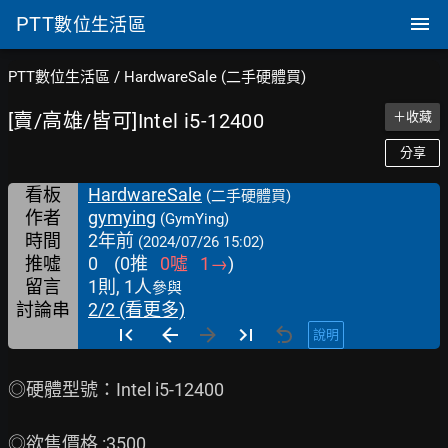
PTT
數位生活區
PTT數位生活區
/
HardwareSale (二手硬體買)
[賣/高雄/皆可]Intel i5-12400
＋收藏
分享
看板
HardwareSale
(二手硬體買)
作者
gymying
(GymYing)
時間
2年前
(2024/07/26 15:02)
推噓
0
(
0
推
0
噓
1
→
)
留言
1則, 1人
參與
討論串
2/2 (看更多)
說明
◎硬體型號：Intel i5-12400

◎欲售價格 :3500
