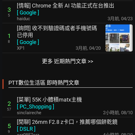
[情報] Chrome 全新 AI 功能正式在台推出
3
[
Google
]
5
haiduc
3月前
,
04/23
[詢問] 收不到驗證碼或者手機號碼
已停用
1
[
Google
]
8
XP1
3月前
,
04/20
更多 近期熱門文章 >>
PTT數位生活區 即時熱門文章
[菜單] 55K 小體積matx主機
2
[
PC_Shopping
]
57
sinclaireche
2小時前
,
08/10
[閒聊] 26mm F2.8 z卡口，推薦哪個餅乾鏡
5
[
DSLR
]
9