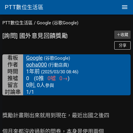
PTT
數位生活區
PTT數位生活區
/
Google (谷歌Google)
[詢問] 國外意見回饋獎勵
＋收藏
分享
看板
Google
(谷歌Google)
作者
ooha000
(行動店員)
時間
1年前
(2025/03/30 08:46)
推噓
0
(
0
推
0
噓
0
→
)
留言
0則, 0人
參與
討論串
1/1
獎勵計畫剛出來就用到現在，最近出國之後四

個月來都沒收過新的問卷，本身是使用兩個
