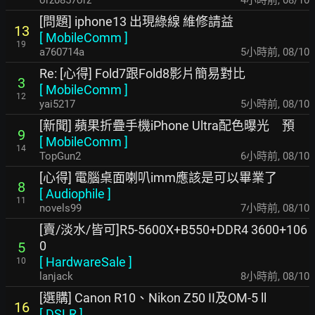
orz0857orz
4小時前
,
08/10
[問題] iphone13 出現綠線 維修請益
13
[
MobileComm
]
19
a760714a
5小時前
,
08/10
Re: [心得] Fold7跟Fold8影片簡易對比
3
[
MobileComm
]
12
yai5217
5小時前
,
08/10
[新聞] 蘋果折疊手機iPhone Ultra配色曝光 預
9
[
MobileComm
]
14
TopGun2
6小時前
,
08/10
[心得] 電腦桌面喇叭imm應該是可以畢業了
8
[
Audiophile
]
11
novels99
7小時前
,
08/10
[賣/淡水/皆可]R5-5600X+B550+DDR4 3600+106
0
5
[
HardwareSale
]
10
lanjack
8小時前
,
08/10
[選購] Canon R10、Nikon Z50 II及OM-5 ll
16
[
DSLR
]