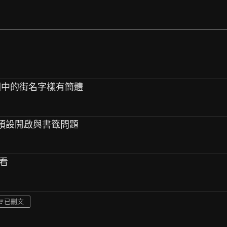
實景圖中的街名字樣有簡體
e設定檔預設開啟與書籤問題
觀看
已刪文