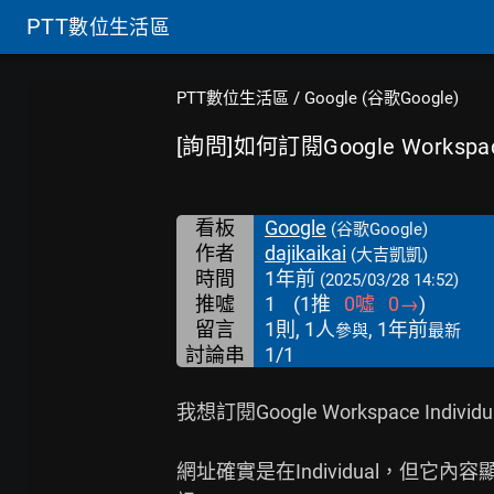
PTT
數位生活區
PTT數位生活區
/
Google (谷歌Google)
[詢問]如何訂閱Google Workspace
看板
Google
(谷歌Google)
作者
dajikaikai
(大吉凱凱)
時間
1年前
(2025/03/28 14:52)
推噓
1
(
1
推
0
噓
0
→
)
留言
1則, 1人
, 1年前
參與
最新
討論串
1/1
我想訂閱Google Workspace In
網址確實是在Individual，但它內容顯示的是G