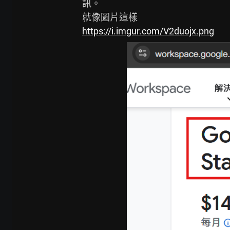
訊。

https://i.imgur.com/V2duojx.png