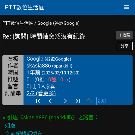
PTT
數位生活區
PTT數位生活區
/
Google (谷歌Google)
Re: [詢問] 時間軸突然沒有紀錄
＋收藏
分享
看板
Google
(谷歌Google)
作者
skasia886
(sparkkill)
時間
1年前
(2025/03/10 12:30)
推噓
0
(
0
推
0
噓
0
→
)
留言
0則, 0人
參與
討論串
2/3 (看更多)
說明
: 如題

: 之前紀錄都還在
