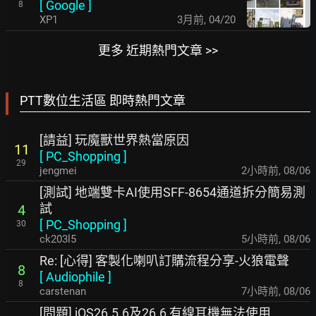
[
Google
]
8
XP1
3月前
,
04/20
更多 近期熱門文章 >>
PTT數位生活區 即時熱門文章
[請益] 玩魔獸世界熱當原因
11
[
PC_Shopping
]
29
jengmei
2小時前
,
08/06
[測試] 地端雙卡AI使用SFF-8654通道拆分簡易測
試
4
[
PC_Shopping
]
30
ck203l5
5小時前
,
08/06
Re: [心得] 客製化喇叭訂購流程分享-火狼電聲
8
[
Audiophile
]
8
carstenan
7小時前
,
08/06
[問題] iOS26.5.6及26.6 有線耳機無法使用