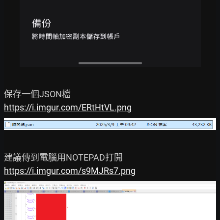
https://i.imgur.com/ERtHtVL.png
https://i.imgur.com/s9MJRs7.png