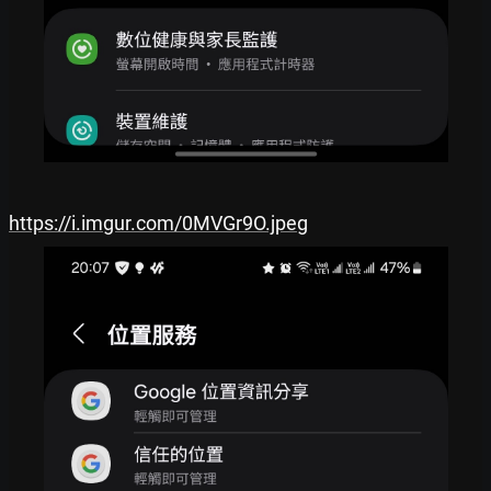
https://i.imgur.com/0MVGr9O.jpeg