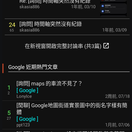
Re: [詢問] 時間軸突然沒有紀錄
skasia886
1年前
,
03/10
[詢問] 時間軸突然沒有紀錄
24
skasia886
1年前
,
03/09
65
open_in_new
在新視窗開啟完整討論串 (共3篇)
Google 近期熱門文章
[詢問] maps 的車流不見了？
1
[
Google
]
2
LonyIce
2周前
,
07/18
[閒聊] Google地圖街道實景圖中的街名字樣有簡
體
5
[
Google
]
27
ppt123
1月前
,
07/06