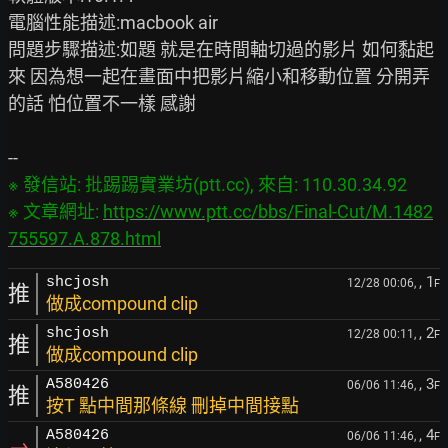
電腦性能描述:macbook air

問題步驟描述:如題 就是在時間軸切過的影片 如何黏起
來 因為想一起在畫面中把影片縮小和移動位置 分開弄
的話 怕位置不一樣 感謝

※ 發信站: 批踢踢實業坊(ptt.cc), 來自: 110.30.34.92

※ 文章網址: 
https://www.ptt.cc/bbs/Final-Cut/M.1482
755597.A.878.html
, 1
shcjosh
12/28 00:06,
F
推
做成compound clip
, 2
shcjosh
12/28 00:11,
F
推
做成compound clip
, 3
A580426
06/06 11:46,
F
推
按T 點中間那條線 刪掉中間接點
, 4
A580426
06/06 11:46,
F
→