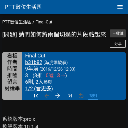
PTT
數位生活區
PTT數位生活區
/
Final-Cut
[問題] 請問如何將兩個切過的片段黏起來
＋收藏
分享
看板
Final-Cut
作者
b31b82
(海虎爆破拳)
時間
9年前
(2016/12/26 12:33)
推噓
3
(
3
推
0
噓
3
→
)
留言
6則, 2人
參與
討論串
1/2 (看更多)
說明
系統版本:pro x

軟體版本:10.1.4
