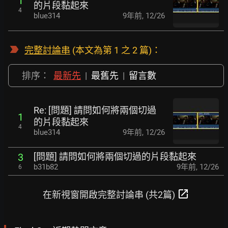
1
的片段黏起來
4
blue314
9年前
,
12/26
完整討論串
(本文為第 1 之 2 篇)：
排序：
最新先
|
最舊先
|
留言數
Re: [問題] 請問如何將兩個切過
1
的片段黏起來
4
blue314
9年前
,
12/26
[問題] 請問如何將兩個切過的片段黏起來
3
b31b82
9年前
,
12/26
6
open_in_new
在新視窗開啟完整討論串 (共2篇)