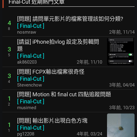
Final-Cut 近期熱門文章
[問題] 請問單元影片的檔案管理該如何分類?
4
[
Final-Cut
]
8
nosmraw
2年前
,
11/14
[請益] iPhone拍vlog 設定及剪輯問
題
3
[
Final-Cut
]
5
ak860203
2年前
,
11/10
[問題] FCPX輸出檔案很奇怪
3
[
Final-Cut
]
4
Stevenchow
3年前
,
04/04
[問題] Motion 和 final cut 四點追蹤問題
1
[
Final-Cut
]
2
musimed
3年前
,
10/23
[問題] 輸出影片出現白色方塊
1
[
Final-Cut
]
1
pg12208
4年前
,
03/24