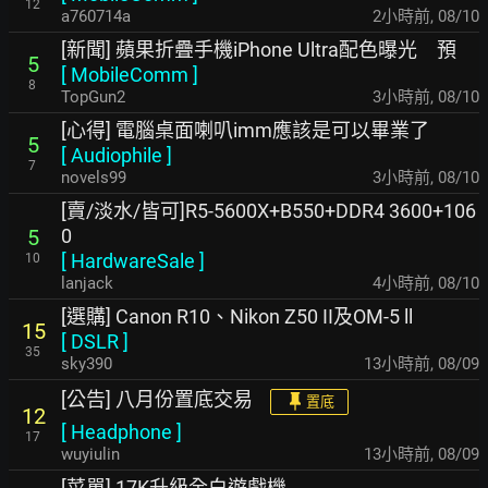
12
a760714a
2小時前
,
08/10
[新聞] 蘋果折疊手機iPhone Ultra配色曝光 預
5
[
MobileComm
]
8
TopGun2
3小時前
,
08/10
[心得] 電腦桌面喇叭imm應該是可以畢業了
5
[
Audiophile
]
7
novels99
3小時前
,
08/10
[賣/淡水/皆可]R5-5600X+B550+DDR4 3600+106
0
5
[
HardwareSale
]
10
lanjack
4小時前
,
08/10
[選購] Canon R10、Nikon Z50 II及OM-5 ll
15
[
DSLR
]
35
sky390
13小時前
,
08/09
[公告] 八月份置底交易
置底
12
[
Headphone
]
17
wuyiulin
13小時前
,
08/09
[菜單] 17K升級全白遊戲機