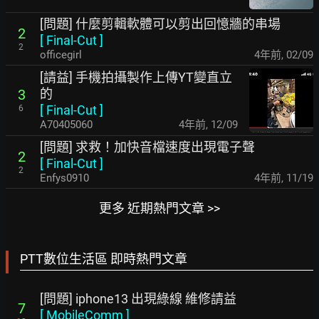
[問題] 什麼剪輯軟體可以剪出回憶牆的串場
2
[
Final-Cut
]
2
officegirl
4年前
,
02/09
[請益] 手機拍攝製作上傳YT變直立
的
3
[
Final-Cut
]
6
A70405060
4年前
,
12/09
[問題] 求救！加快音檔速度出現電子聲
2
[
Final-Cut
]
2
Enfys0910
4年前
,
11/19
更多 近期熱門文章 >>
PTT數位生活區 即時熱門文章
[問題] iphone13 出現綠線 維修請益
7
[
MobileComm
]