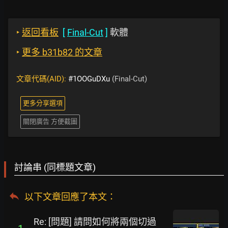
‣
返回看板
[
Final-Cut
]
軟體
‣
更多 b31b82 的文章
文章代碼(AID):
#1OOGuDXu
(Final-Cut)
更多分享選項
關閉廣告 方便截圖
討論串 (同標題文章)
以下文章回應了本文
：
Re: [問題] 請問如何將兩個切過