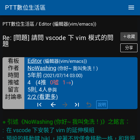
PTT
數位生活區
PTT數位生活區
/
Editor (編輯器(vim/emacs))
Re: [問題] 請問 vscode 下 vim 模式的問
＋收藏
題
分享
看板
Editor
(編輯器(vim/emacs))
作者
NoWashing
(你好~ 我叫免洗！)
時間
5年前
(2021/07/14 03:00)
推噓
4
(
4
推
0
噓
1
→
)
留言
5則, 4人
參與
討論串
2/2 (看更多)
說明
:  在 vscode 下安裝了 vim 的延伸模組

:  預設的移動鍵 hjkl ，按著不放僅會移動一格，和我原