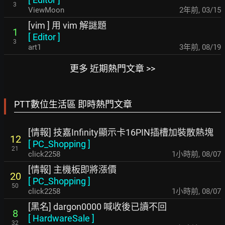
3
ViewMoon
2年前
,
03/15
[vim ] 用 vim 解謎題
1
[
Editor
]
3
art1
3年前
,
08/19
更多 近期熱門文章 >>
PTT數位生活區 即時熱門文章
[情報] 技嘉Infinity顯示卡16PIN插槽加裝散熱塊
12
[
PC_Shopping
]
21
click2258
1小時前
,
08/07
[情報] 主機板即將漲價
20
[
PC_Shopping
]
50
click2258
1小時前
,
08/07
[黑名] dargon0000 喊收後已讀不回
8
[
HardwareSale
]
32