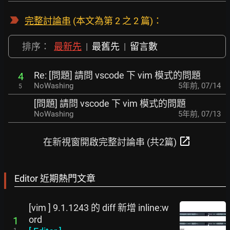
完整討論串
(本文為第 2 之 2 篇)：
排序：
最新先
|
最舊先
|
留言數
Re: [問題] 請問 vscode 下 vim 模式的問題
4
NoWashing
5年前
,
07/14
5
[問題] 請問 vscode 下 vim 模式的問題
NoWashing
5年前
,
07/13
open_in_new
在新視窗開啟完整討論串 (共2篇)
Editor 近期熱門文章
[vim ] 9.1.1243 的 diff 新增 inline:w
ord
1