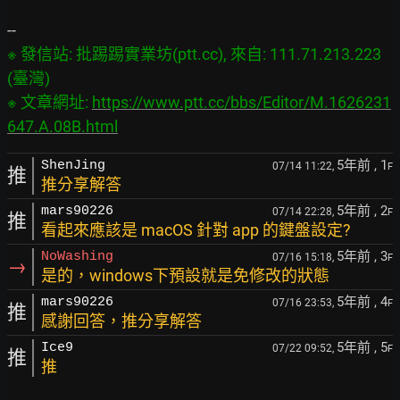
※ 發信站: 批踢踢實業坊(ptt.cc), 來自: 111.71.213.223 
(臺灣)

※ 文章網址: 
https://www.ptt.cc/bbs/Editor/M.1626231
647.A.08B.html
5年前
, 1
ShenJing
07/14 11:22,
F
推
推分享解答
5年前
, 2
mars90226
07/14 22:28,
F
推
看起來應該是 macOS 針對 app 的鍵盤設定?
5年前
, 3
NoWashing
07/16 15:18,
F
→
是的，windows下預設就是免修改的狀態
5年前
, 4
mars90226
07/16 23:53,
F
推
感謝回答，推分享解答
5年前
, 5
Ice9
07/22 09:52,
F
推
推