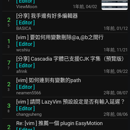
[
Editor
]
1
ViewMoon
1年前
,
04/02
[分享] 我手邊有好多編輯器
2
[
Editor
]
5
BASICA
1年前
,
01/12
[vim ] 要如何用變數刪除@a,@b之間行
1
[
Editor
]
3
wcshiu
1年前
,
11/21
[分享] Cascadia 字體已支援CJK 字集（預覽版）
7
[
Editor
]
7
afrink
1年前
,
09/22
[vim] 如何連到有變數的path
2
[
Editor
]
3
neamen5566
2年前
,
08/07
[vim ] 請問 LazyVim 預設設定是否有輸入延遲？
3
[
Editor
]
8
changyuheng
2年前
,
08/06
Re: [vim ] 推薦一個 plugin EasyMotion
2
[
Editor
]