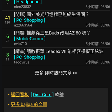
[
Headphone
]
5
nien23832
3小時前
,
08/06
[閒聊] 國外美光記憶體已無終生保固？
41
[
PC_Shopping
]
120
a22663564
5小時前
,
08/06
[問題] 推薦從三星Buds 改用AZ 80 嗎？
6
[
MobileComm
]
23
evic710
5小時前
,
08/06
[請益] 請教振華 Leadex VII 能相容模擬正弦波
3
[
PC_Shopping
]
19
tacovirus
5小時前
,
08/06
更多 即時熱門文章 >>
‣
返回看板
[
Dist-Com
]
軟體
‣
更多 bajiqa 的文章