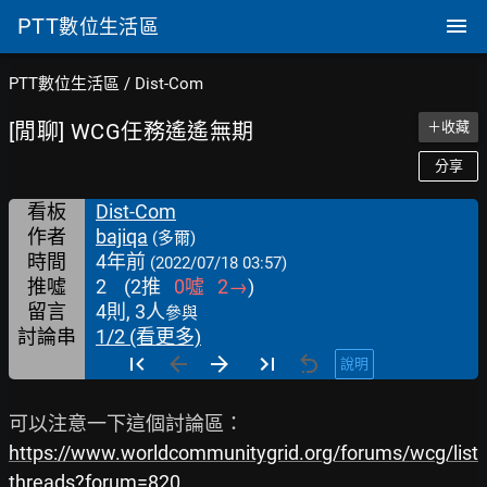
PTT
數位生活區
PTT數位生活區
/
Dist-Com
[閒聊] WCG任務遙遙無期
＋收藏
分享
看板
Dist-Com
作者
bajiqa
(多爾)
時間
4年前
(2022/07/18 03:57)
推噓
2
(
2
推
0
噓
2
→
)
留言
4則, 3人
參與
討論串
1/2 (看更多)
說明
https://www.worldcommunitygrid.org/forums/wcg/list
threads?forum=820