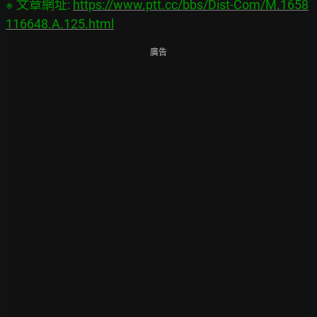
※ 文章網址: 
https://www.ptt.cc/bbs/Dist-Com/M.1658
116648.A.125.html
廣告