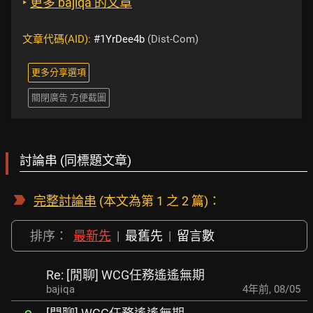
‣
更多 bajiqa 的文章
文章代碼(AID):
#1YrDee4b
(Dist-Com)
更多分享選項
關閉廣告 方便截圖
討論串 (同標題文章)
完整討論串
(本文為第 1 之 2 篇)：
排序：
最新先
|
最舊先
|
留言數
Re: [閒聊] WCG任務遙遙無期
bajiqa
4年前
,
08/05