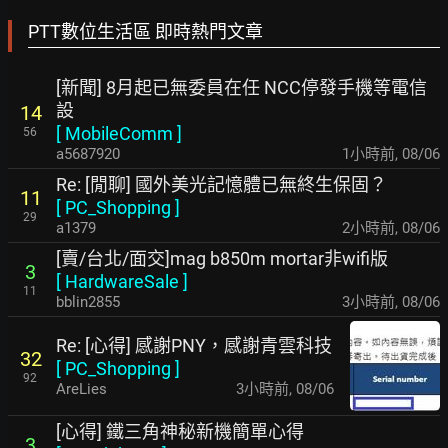
PTT數位生活區 即時熱門文章
[新聞] 8月起已無委員在任 NCC停發手機等電信
設
14
[
MobileComm
]
56
a5687920
1小時前
,
08/06
Re: [閒聊] 國外美光記憶體已無終生保固？
11
[
PC_Shopping
]
29
a1379
2小時前
,
08/06
[賣/台北/面交]mag b850m mortar非wifi版
3
[
HardwareSale
]
11
bblin2855
3小時前
,
08/06
Re: [心得] 感謝PNY，感謝青雲科技
32
[
PC_Shopping
]
92
AreLies
3小時前
,
08/06
[心得] 鐵三角神秘新機簡單心得
3