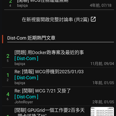
[閒聊] WCG任務遙遙無期
2
bajiqa
4年前
,
07/18
4
open_in_new
在新視窗開啟完整討論串 (共2篇)
Dist-Com 近期熱門文章
[問題] 用Docker跑專案及最近的事
2
[
Dist-Com
]
5
bajiqa
11月前
,
09/04
Re: [情報] WCG停機到2025/01/03
1
[
Dist-Com
]
2
bajiqa
1年前
,
01/05
Re: [閒聊] WCG 7/21 又掛了
4
[
Dist-Com
]
6
JohnRoyer
2年前
,
01/05
[閒聊] GPUGrid一個工作要2百多天