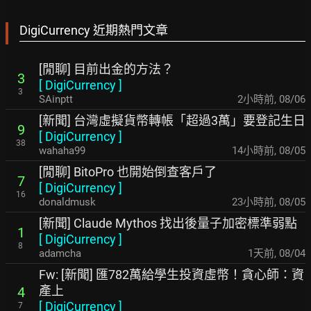
DigiCurrency 近期熱門文章
[閒聊] 目前出金的方法？
3
[
DigiCurrency
]
3
SAinptt
2小時前
,
08/06
[新聞] 台灣虛擬貨幣轉帳「超過3萬」要登記生日
9
[
DigiCurrency
]
38
wahaha99
14小時前
,
08/05
[閒聊] BitoPro 也開始倒查客戶了
7
[
DigiCurrency
]
16
donaldmusk
23小時前
,
08/05
[新聞] Claude Mythos 找出後量子加密標準弱點
1
[
DigiCurrency
]
8
adamcha
1天前
,
08/04
Fw: [新聞] 匯782萬給學生投資虛幣！貪心師：資
產上
4
[
DigiCurrency
]
7