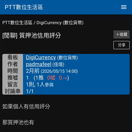
PTT
數位生活區
PTT數位生活區
/
DigiCurrency (數位貨幣)
[閒聊] 質押池信用評分
＋收藏
分享
看板
DigiCurrency
(數位貨幣)
作者
padmafeel
(佳境)
時間
2月前
(2026/05/15 14:00)
推噓
1
(
1
推
0
噓
0
→
)
留言
1則, 1人
參與
討論串
1/1
如果個人有信用評分

那質押池也有
