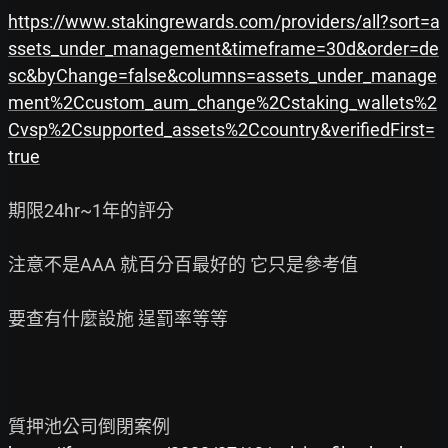
https://www.stakingrewards.com/providers/all?sort=a
ssets_under_management&timeframe=30d&order=de
sc&byChange=false&columns=assets_under_manage
ment%2Ccustom_aum_change%2Cstaking_wallets%2
Cvsp%2Csupported_assets%2Ccountry&verifiedFirst=
true
期限24hr~1年的評分

注意不是AAA 就百分百最好的 它只是參考值

要查有什麼設施 逞罰率等等
