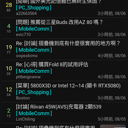
[閒聊] 國外美光記憶體已無終生保固？
28
[
PC_Shopping
]
86
a22663564
2小時前
,
08/06
[問題] 推薦從三星Buds 改用AZ 80 嗎？
4
[
MobileComm
]
10
evic710
2小時前
,
08/06
Re: [討論] 摺疊機到底有什麼很實用的地方啊？
19
[
MobileComm
]
77
oopsskimo
4小時前
,
08/06
Re: [心得] 購買Fold 8的試用評估
10
[
MobileComm
]
26
pttbeigowow
4小時前
,
08/06
[菜單] 5800X3D or Intel 12~14 (顯卡 RTX5080)
12
[
PC_Shopping
]
34
Boston
5小時前
,
08/06
[討論] Riivan 45W(AVS)充電器 2顆539
2
[
MobileComm
]
15
LinChiling
5小時前
,
08/05