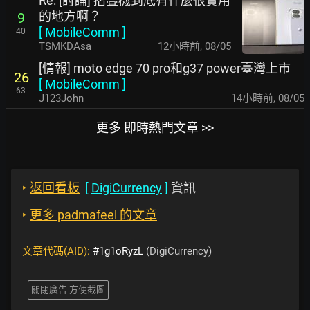
Re: [討論] 摺疊機到底有什麼很實用
的地方啊？
9
[
MobileComm
]
40
TSMKDAsa
12小時前
,
08/05
[情報] moto edge 70 pro和g37 power臺灣上市
26
[
MobileComm
]
63
J123John
14小時前
,
08/05
更多 即時熱門文章 >>
‣
返回看板
[
DigiCurrency
]
資訊
‣
更多 padmafeel 的文章
文章代碼(AID):
#1g1oRyzL
(DigiCurrency)
關閉廣告 方便截圖