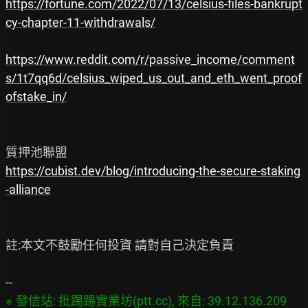
https://fortune.com/2022/07/13/celsius-files-bankrupt
cy-chapter-11-withdrawals/
https://www.reddit.com/r/passive_income/comment
s/1t7qq6d/celsius_wiped_us_out_and_eth_went_proof
ofstake_in/
https://cubist.dev/blog/introducing-the-secure-staking
-alliance
註:本文不鼓勵任何投資 請對自己決定負責

※ 發信站: 批踢踢實業坊(ptt.cc), 來自: 39.12.136.209 