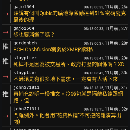
11月前
, 26
gajo1564
08/13 00:33,
F
→
聽說有個叫Qubic的礦池靠激勵達到51% 密碼龐克
最後的理
11月前
, 27
gajo1564
08/13 00:33,
F
→
想也要消逝了嗎？
11月前
, 28
gordonbch
08/13 00:37,
F
推
BCH Cashfusion稍弱於XMR的隱私
11月前
, 29
slayptter
08/13 08:41,
F
推
死掉不是因為被交易所、政府打壓的關係嗎？XD
11月前
, 30
slayptter
08/13 08:42,
F
→
不過還是有很多地下需求，一定會有人活下來
11月前
, 31
john371911
08/13 18:15,
F
推
再補充說明一樓推文。冷錢包就是隔離私鑰跟網
路，但
11月前
, 32
john371911
08/13 18:15,
F
→
門羅例外。他會用“花費私鑰”不可逆的雜湊算出
“檢