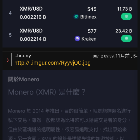
11月前
, 5
chcony
08/12 09:39,
F
→
http://i.imgur.com/RyyvjQC.jpg