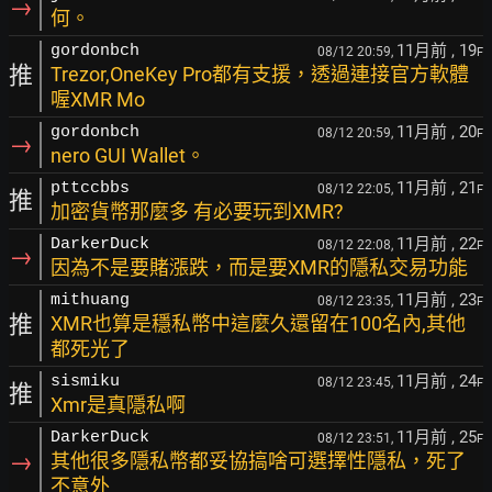
→
何。
11月前
, 19
gordonbch
08/12 20:59,
F
推
Trezor,OneKey Pro都有支援，透過連接官方軟體
喔XMR Mo
11月前
, 20
gordonbch
08/12 20:59,
F
→
nero GUI Wallet。
11月前
, 21
pttccbbs
08/12 22:05,
F
推
加密貨幣那麼多 有必要玩到XMR?
11月前
, 22
DarkerDuck
08/12 22:08,
F
→
因為不是要賭漲跌，而是要XMR的隱私交易功能
11月前
, 23
mithuang
08/12 23:35,
F
推
XMR也算是穩私幣中這麼久還留在100名內,其他
都死光了
11月前
, 24
sismiku
08/12 23:45,
F
推
Xmr是真隱私啊
11月前
, 25
DarkerDuck
08/12 23:51,
F
→
其他很多隱私幣都妥協搞啥可選擇性隱私，死了
不意外