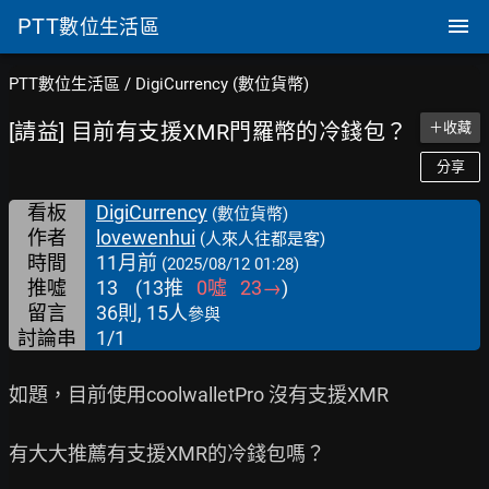
PTT
數位生活區
PTT數位生活區
/
DigiCurrency (數位貨幣)
[請益] 目前有支援XMR門羅幣的冷錢包？
＋收藏
分享
看板
DigiCurrency
(數位貨幣)
作者
lovewenhui
(人來人往都是客)
時間
11月前
(2025/08/12 01:28)
推噓
13
(
13
推
0
噓
23
→
)
留言
36則, 15人
參與
討論串
1/1
如題，目前使用coolwalletPro 沒有支援XMR

有大大推薦有支援XMR的冷錢包嗎？
