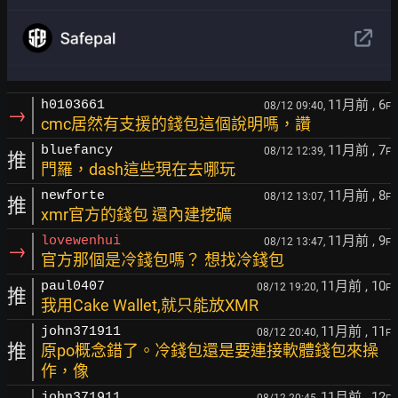
11月前
, 6
h0103661
08/12 09:40,
F
→
cmc居然有支援的錢包這個說明嗎，讚
11月前
, 7
bluefancy
08/12 12:39,
F
推
門羅，dash這些現在去哪玩
11月前
, 8
newforte
08/12 13:07,
F
推
xmr官方的錢包 還內建挖礦
11月前
, 9
lovewenhui
08/12 13:47,
F
→
官方那個是冷錢包嗎？ 想找冷錢包
11月前
, 10
paul0407
08/12 19:20,
F
推
我用Cake Wallet,就只能放XMR
11月前
, 11
john371911
08/12 20:40,
F
推
原po概念錯了。冷錢包還是要連接軟體錢包來操
作，像
11月前
, 12
john371911
08/12 20:45,