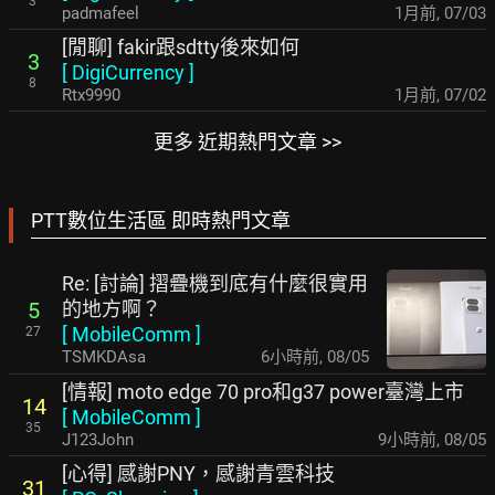
3
padmafeel
1月前
,
07/03
[閒聊] fakir跟sdtty後來如何
3
[
DigiCurrency
]
8
Rtx9990
1月前
,
07/02
更多 近期熱門文章 >>
PTT數位生活區 即時熱門文章
Re: [討論] 摺疊機到底有什麼很實用
的地方啊？
5
[
MobileComm
]
27
TSMKDAsa
6小時前
,
08/05
[情報] moto edge 70 pro和g37 power臺灣上市
14
[
MobileComm
]
35
J123John
9小時前
,
08/05
[心得] 感謝PNY，感謝青雲科技
31