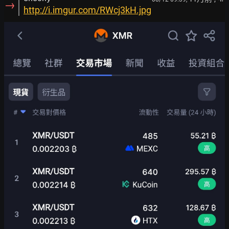
→
http://i.imgur.com/RWcj3kH.jpg