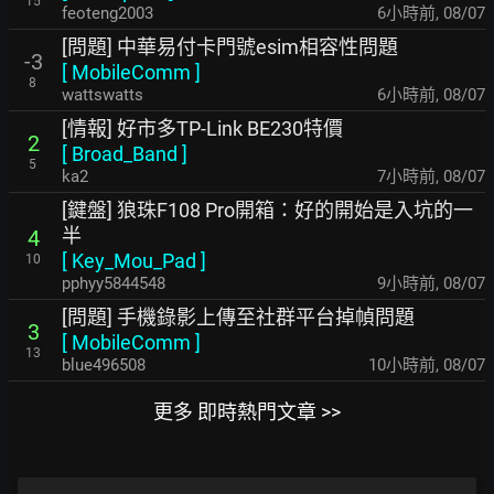
15
feoteng2003
6小時前
,
08/07
[問題] 中華易付卡門號esim相容性問題
-3
[
MobileComm
]
8
wattswatts
6小時前
,
08/07
[情報] 好市多TP-Link BE230特價
2
[
Broad_Band
]
5
ka2
7小時前
,
08/07
[鍵盤] 狼珠F108 Pro開箱：好的開始是入坑的一
半
4
[
Key_Mou_Pad
]
10
pphyy5844548
9小時前
,
08/07
[問題] 手機錄影上傳至社群平台掉幀問題
3
[
MobileComm
]
13
blue496508
10小時前
,
08/07
更多 即時熱門文章 >>