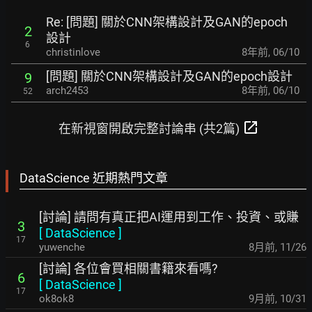
Re: [問題] 關於CNN架構設計及GAN的epoch
2
設計
6
christinlove
8年前
,
06/10
[問題] 關於CNN架構設計及GAN的epoch設計
9
arch2453
8年前
,
06/10
52
open_in_new
在新視窗開啟完整討論串 (共2篇)
DataScience 近期熱門文章
[討論] 請問有真正把AI運用到工作、投資、或賺
3
[
DataScience
]
17
yuwenche
8月前
,
11/26
[討論] 各位會買相關書籍來看嗎?
6
[
DataScience
]
17
ok8ok8
9月前
,
10/31