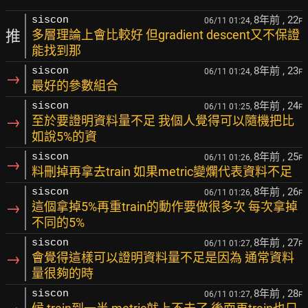
8年前
, 22
siscon
06/11 01:24,
F
推
多層理論上會比較好 但gradient descent又不保證
能找到那
8年前
, 23
siscon
06/11 01:24,
F
→
最好的參數組合
8年前
, 24
siscon
06/11 01:25,
F
→
至於要證明資料量不足 我個人覺得可以隨機把比
如說5%的資
8年前
, 25
siscon
06/11 01:26,
F
→
料刪掉再拿去train 如果metric變爛代表資料不足
8年前
, 26
siscon
06/11 01:26,
F
→
這個拿掉5%再重train的動作要做很多次 每次拿掉
不同的5%
8年前
, 27
siscon
06/11 01:27,
F
→
會覺得這樣可以證明資料量不足是因為 通常資料
量很夠的時
8年前
, 28
siscon
06/11 01:27,
F