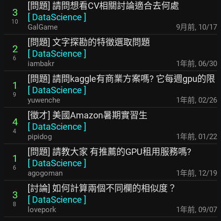
[問題] 請問想看CV相關討論適合去何處
3
[
DataScience
]
10
GalGame
9月前
,
10/17
[問題] 文字探勘的特徵選取問題
2
[
DataScience
]
6
iambakr
1年前
,
06/30
[問題] 請問kaggle有商業方案嗎? 它每週gpu的限
1
[
DataScience
]
9
yuwenche
1年前
,
02/26
[徵才] 美國Amazon暑期實習生
4
[
DataScience
]
4
pipidog
1年前
,
01/22
[問題] 請教大家 有推薦的GPU租用服務嗎?
1
[
DataScience
]
6
agogoman
1年前
,
12/19
[討論] 如何計算兩個不同欄的相似度？
3
[
DataScience
]
8
lovepork
1年前
,
09/07