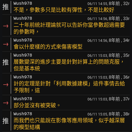
8年前
, 32
Wush978
06/11 14:55,
F
推
不是，參數多只是比較有彈性，不是比較好
8年前
, 33
Wush978
06/11 14:56,
F
→
二十年前統計理論就可以告訴你當參數超過需要
的參數時，
8年前
, 34
Wush978
06/11 14:56,
F
→
會以什麼樣的方式來傷害模型
8年前
, 35
Wush978
06/11 15:03,
F
推
層數變深的進步主要是針對計算上的問題克服，
但是基本統
8年前
, 36
Wush978
06/11 15:03,
F
→
計的定理是針對「利用數據建模」這件事情去給
予限制，這
8年前
, 37
Wush978
06/11 15:03,
F
→
部分並沒有被突破。
8年前
, 38
Wush978
06/11 15:05,
F
推
而我們也只能說在影像等應用領域，似乎越深層
的模型結構