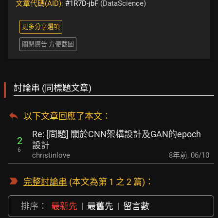
文章代碼(AID):
#1R7D-jbF
(DataScience)
更多分享選項
關閉廣告 方便截圖
討論串 (同標題文章)
以下文章回應了本文
：
Re: [問題] 關於CNN架構設計及GAN的epoch
2
設計
6
christinlove
8年前
,
06/10
完整討論串
(本文為第 1 之 2 篇)：
排序：
最新先
|
最舊先
|
留言數