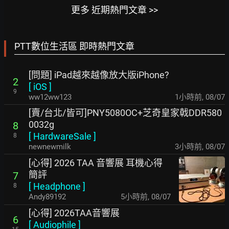
更多 近期熱門文章 >>
PTT數位生活區 即時熱門文章
[問題] iPad越來越像放大版iPhone?
2
[
iOS
]
9
ww12ww123
1小時前
,
08/07
[賣/台北/皆可]PNY5080OC+芝奇皇家戟DDR580
0032g
8
[
HardwareSale
]
8
newnewmilk
3小時前
,
08/07
[心得] 2026 TAA 音響展 耳機心得
簡評
7
[
Headphone
]
8
Andy89192
5小時前
,
08/07
[心得] 2026TAA音響展
6
[
Audiophile
]