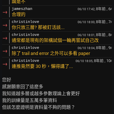
論是不
8年前
, 6
jameszhan
06/10 17:42,
F
→
合理的
8年前
, 7
christinlove
06/10 18:00,
F
→
你只放三層? 那被釘活該...
8年前
, 8
christinlove
06/10 18:01,
F
→
通常都是現有的架構試個一輪再嘗試自己改
8年前
, 9
christinlove
06/10 18:04,
F
→
除了 trail and error 之外可以多看 paper
8年前
, 10
christinlove
06/10 18:05,
F
→
連推竟然要 30 秒，懶得講了...
您好

感謝願意回了這麽多

我知道越多層或越多參數理論上會更好

我的訓練量是五萬多筆資料

但該怎麼證明是資料量不夠的問題？
