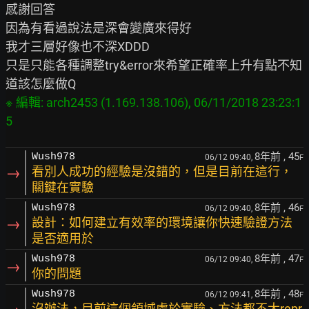
感謝回答

因為有看過說法是深會變廣來得好

我才三層好像也不深XDDD

只是只能各種調整try&error來希望正確率上升有點不知
※ 編輯: arch2453 (1.169.138.106), 06/11/2018 23:23:1
8年前
, 45
Wush978
06/12 09:40,
F
→
看別人成功的經驗是沒錯的，但是目前在這行，
關鍵在實驗
8年前
, 46
Wush978
06/12 09:40,
F
→
設計：如何建立有效率的環境讓你快速驗證方法
是否適用於
8年前
, 47
Wush978
06/12 09:40,
F
→
你的問題
8年前
, 48
Wush978
06/12 09:41,
F
沒辦法，目前這個領域處於實驗、方法都不太repr