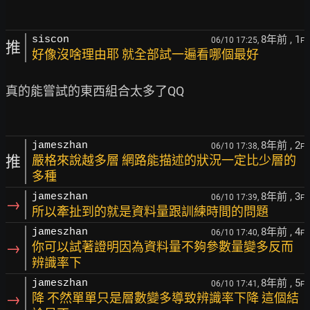
8年前
, 1
siscon
06/10 17:25,
F
推
好像沒啥理由耶 就全部試一遍看哪個最好
真的能嘗試的東西組合太多了QQ

8年前
, 2
jameszhan
06/10 17:38,
F
推
嚴格來說越多層 網路能描述的狀況一定比少層的
多種
8年前
, 3
jameszhan
06/10 17:39,
F
→
所以牽扯到的就是資料量跟訓練時間的問題
8年前
, 4
jameszhan
06/10 17:40,
F
→
你可以試著證明因為資料量不夠參數量變多反而
辨識率下
8年前
, 5
jameszhan
06/10 17:41,
F
→
降 不然單單只是層數變多導致辨識率下降 這個結