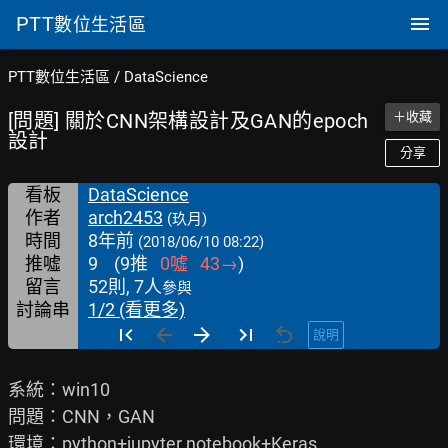
PTT
數位生活區
PTT數位生活區
/
DataScience
[問題] 關於CNN架構設計及GAN的epoch
＋收藏
設計
分享
看板
DataScience
作者
arch2453
(玖月)
時間
8年前
(2018/06/10 08:22)
推噓
9
(
9
推
0
噓
43
→
)
留言
52則, 7人
參與
討論串
1/2 (看更多)
說明
系統：win10

問題：CNN，GAN

環境：python+jupyter notebook+Keras
