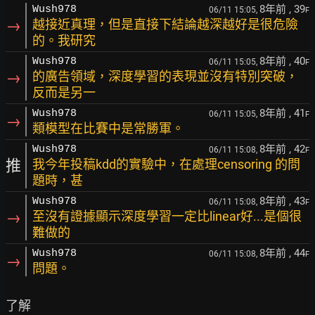
8年前
, 39
Wush978
06/11 15:05,
F
→
越接近真理，但是直接下結論越深越好是很危險
的。我研究
8年前
, 40
Wush978
06/11 15:05,
F
→
的廣告領域，深度學習的表現並沒有特別突破，
反而是另一
8年前
, 41
Wush978
06/11 15:05,
F
→
類模型在比賽中是常勝軍。
8年前
, 42
Wush978
06/11 15:08,
F
推
我今年投稿kdd的實驗中，在處理censoring 的問
題時，甚
8年前
, 43
Wush978
06/11 15:08,
F
→
至沒有證據顯示深度學習一定比linear好...是個很
難做的
8年前
, 44
Wush978
06/11 15:08,
F
→
問題。
了解
