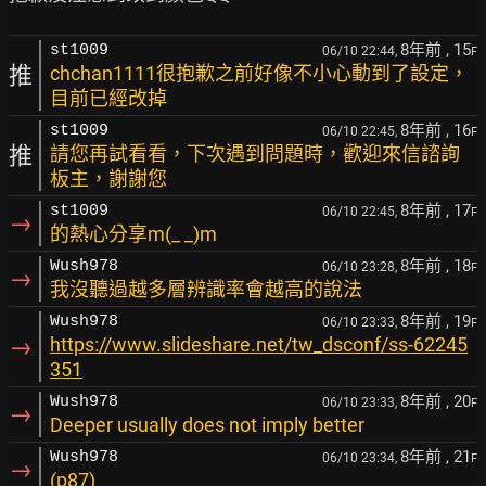
8年前
, 15
st1009
06/10 22:44,
F
推
chchan1111很抱歉之前好像不小心動到了設定，
目前已經改掉
8年前
, 16
st1009
06/10 22:45,
F
推
請您再試看看，下次遇到問題時，歡迎來信諮詢
板主，謝謝您
8年前
, 17
st1009
06/10 22:45,
F
→
的熱心分享m(_ _)m
8年前
, 18
Wush978
06/10 23:28,
F
→
我沒聽過越多層辨識率會越高的說法
8年前
, 19
Wush978
06/10 23:33,
F
→
https://www.slideshare.net/tw_dsconf/ss-62245
351
8年前
, 20
Wush978
06/10 23:33,
F
→
Deeper usually does not imply better
8年前
, 21
Wush978
06/10 23:34,
F
→
(p87)