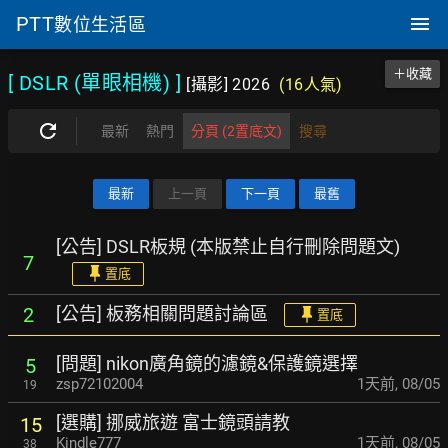
PTT
數位生活區
＋收藏
[ DSLR (單眼相機)
]
[攝影] 2026
(16人氣)
最新
熱門
分頁 (2置底文)
搜尋
最新
上一頁
下一頁
最舊
[公告] DSLR板規 (本版禁止自行刪除問題文)
7
置底
[公告] 板務相關問題討論區
2
置底
[問題] nikon廣角鏡的濾鏡&保護鏡選擇
5
zsp72102004
1天前
,
08/05
19
[選購] 挪威旅遊 富士鏡頭請教
15
Kindle777
1天前
,
08/05
38