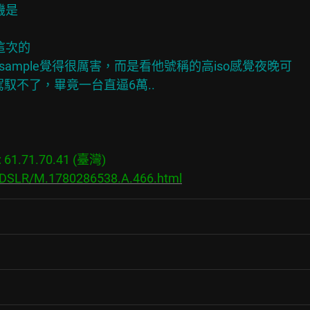
機是
這次的
sample覺得很厲害，而是看他號稱的高iso感覺夜晚可
駕馭不了，畢竟一台直逼6萬..
1.71.70.41 (臺灣)

s/DSLR/M.1780286538.A.466.html