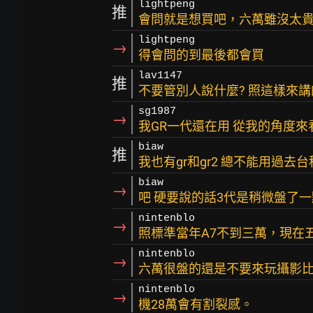
lightpeng
推
會問就是想買吧，六萬雖沒太
lightpeng
→
得會問的到最後都會買
lav1147
推
不要管別人說什麼? 照這樣來
sg1987
→
我GR一代還在用 從我的角度
biaw
推
我也有gr和gr2 總不能用過
biaw
→
吧 硬要說的話3代是稍微盤了一
nintenblo
→
照標準當年A7不到三萬，現在
nintenblo
→
六萬很盤的還是不要來玩攝影
nintenblo
→
機28萬會有割裂感。