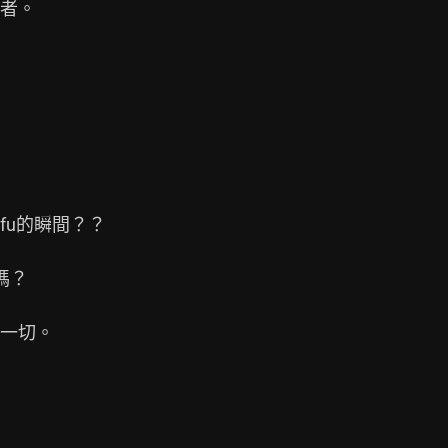
者。

u的瞬間？？

？

 一切。
