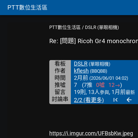
PTT
數位生活區
PTT數位生活區
/
DSLR (單眼相機)
Re: [問題] Ricoh Gr4 monoc
看板
DSLR
(單眼相機)
作者
kflesh
(BBQBB)
時間
2月前
(2026/06/01 04:02)
推噓
7
(
7
推
0
噓
12
→
)
留言
19則, 13人
, 1月前
參與
最新
討論串
2/2 (看更多)
https://i.imgur.com/UFBsbKw.jpeg