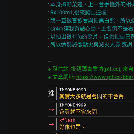
: 本身攝影菜雞，上一台手機外的相
: Rx100m1,後來爬山撞壞
: 我一直很喜歡看與拍黑白照，所以
: Gr4m讓我有點心動，主要倒不是看
: 以拍出很有fu的照片，但也怕自己
: 所以這邊誠徵點火與滅火人員 感謝
※ 發信站: 批踢踢實業坊(ptt.cc), 來自: 6
※ 文章網址: 
https://www.ptt.cc/bb
IMMONEN999
推
其實大多就是會問的不會買
IMMONEN999
→
會買就不會來問
kflesh
→
好像也是。