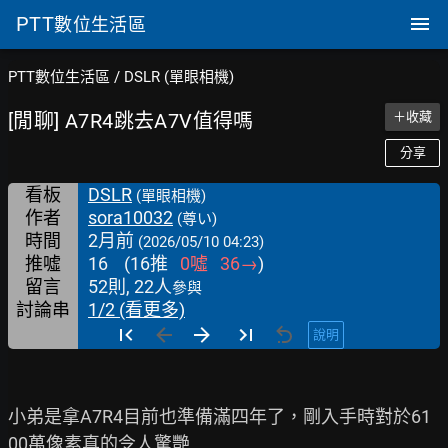
PTT
數位生活區
PTT數位生活區
/
DSLR (單眼相機)
[閒聊] A7R4跳去A7V值得嗎
＋收藏
分享
看板
DSLR
(單眼相機)
作者
sora10032
(尊い)
時間
2月前
(2026/05/10 04:23)
推噓
16
(
16
推
0
噓
36
→
)
留言
52則, 22人
參與
討論串
1/2 (看更多)
說明
小弟是拿A7R4目前也準備滿四年了，剛入手時對於61
00萬像素真的令人驚艷
