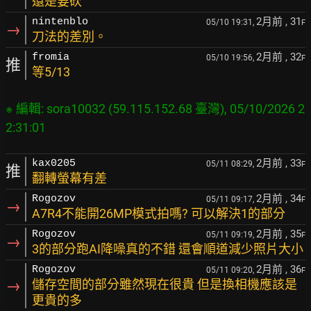
還是要砍
2月前
, 31
nintenblo
05/10 19:31,
F
→
刀法的差別。
2月前
, 32
fromia
05/10 19:56,
F
推
等5/13
※ 編輯: sora10032 (59.115.152.68 臺灣), 05/10/2026 2
2月前
, 33
kax0205
05/11 08:29,
F
推
翻轉螢幕有差
2月前
, 34
Rogozov
05/11 09:17,
F
→
A7R4不能開26MP模式拍嗎? 可以解決1的部分
2月前
, 35
Rogozov
05/11 09:19,
F
→
3的部分跑AI降噪真的不錯 還會順道減少照片大小
2月前
, 36
Rogozov
05/11 09:20,
F
→
儲存空間的部分雖然現在很貴 但是換相機應該是
更貴的多