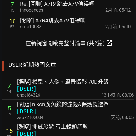
Re: [閒聊] A7R4跳去A7V值得嗎
7
innocences
2月前
,
05/12
15
[閒聊] A7R4跳去A7V值得嗎
16
sora10032
2月前
,
05/10
52
open_in_new
在新視窗開啟完整討論串 (共2篇)
DSLR 近期熱門文章
[選購] 模型、人像、風景攝影 70D升級
7
[
DSLR
]
14
angel84326
13小時前
,
08/06
[問題] nikon廣角鏡的濾鏡&保護鏡選擇
5
[
DSLR
]
19
zsp72102004
1天前
,
08/05
[選購] 挪威旅遊 富士鏡頭請教
15
[
DSLR
]