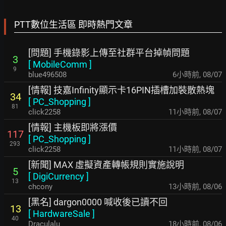
PTT數位生活區 即時熱門文章
[問題] 手機錄影上傳至社群平台掉幀問題
3
[
MobileComm
]
9
blue496508
6小時前
,
08/07
[情報] 技嘉Infinity顯示卡16PIN插槽加裝散熱塊
34
[
PC_Shopping
]
81
click2258
11小時前
,
08/07
[情報] 主機板即將漲價
117
[
PC_Shopping
]
293
click2258
11小時前
,
08/07
[新聞] MAX 虛擬資產轉帳規則實施說明
5
[
DigiCurrency
]
13
chcony
13小時前
,
08/06
[黑名] dargon0000 喊收後已讀不回
13
[
HardwareSale
]
40
Draculalu
18小時前
,
08/06