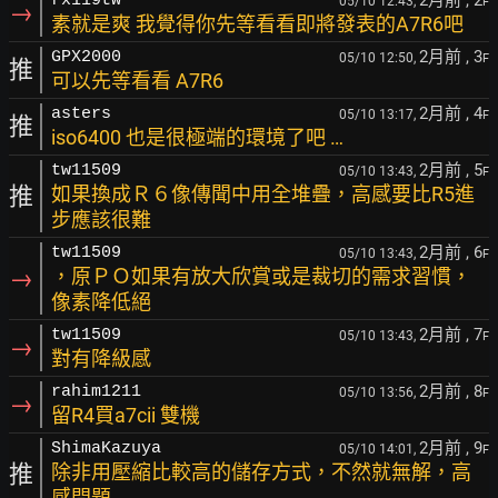
2月前
, 2
rx119tw
05/10 12:43,
F
→
素就是爽 我覺得你先等看看即將發表的A7R6吧
2月前
, 3
GPX2000
05/10 12:50,
F
推
可以先等看看 A7R6
2月前
, 4
asters
05/10 13:17,
F
推
iso6400 也是很極端的環境了吧 …
2月前
, 5
tw11509
05/10 13:43,
F
推
如果換成Ｒ６像傳聞中用全堆疊，高感要比R5進
步應該很難
2月前
, 6
tw11509
05/10 13:43,
F
→
，原ＰＯ如果有放大欣賞或是裁切的需求習慣，
像素降低絕
2月前
, 7
tw11509
05/10 13:43,
F
→
對有降級感
2月前
, 8
rahim1211
05/10 13:56,
F
→
留R4買a7cii 雙機
2月前
, 9
ShimaKazuya
05/10 14:01,
F
推
除非用壓縮比較高的儲存方式，不然就無解，高
感問題