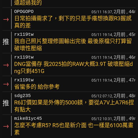
遠超過我的
2月前
, 44
OPOGOPO
05/11 16:37,
F
→
日常拍攝需求了，剩下的只是手癢想換跟R3握感
真的差
2月前
, 45
rx119tw
05/11 19:14,
F
推
我自己照片整理修圖輸出完後 最後原檔只打算留
破壞性壓縮
2月前
, 46
rx119tw
05/11 19:14,
F
→
DNG當備存 我2025拍的RAW大概3.9T 破壞壓縮d
ng只剩451G
2月前
, 47
rx119tw
05/11 19:14,
F
→
省蠻多的 給你參考
2月前
, 48
sdg235
05/12 07:12,
F
推
R6訂價如果是外傳的5000鎂，要從A7V上A7R6捏
有點大
2月前
, 49
mike81yc45
05/12 10:31,
F
→
怎麼不考慮R5? R5也是新介面 也一樣是6100萬畫
素