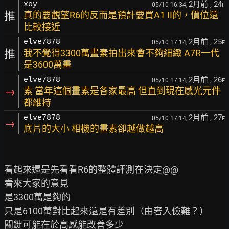
2月前
, 24
xoy
05/10 16:34,
F
推
真的要觀望R6的反而是預計要買A1 II的，價位還
比較接近
2月前
, 25
elve7878
05/10 17:14,
F
推
我不覺得3300萬畫素拍出來會不夠細緻 A7R一代
是3600萬畫
2月前
, 26
elve7878
05/10 17:14,
F
→
素 當年這個畫素是各家最高 但直到現在感光元件
都維持
2月前
, 27
elve7878
05/10 17:14,
F
→
底片的大小 相機的畫素卻越做越高
看起來還是先看看R6的整體評測在決定@@

看來大家的意見

是3300萬是夠的

只是6100萬對比起來還是有差別（由奢入儉難？）

關鍵可能在於高感能改善多少
