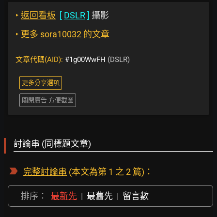
‣
返回看板
[
DSLR
]
攝影
‣
更多 sora10032 的文章
文章代碼(AID):
#1g00WwFH
(DSLR)
更多分享選項
關閉廣告 方便截圖
討論串 (同標題文章)
完整討論串
(本文為第 1 之 2 篇)：
排序：
最新先
|
最舊先
|
留言數