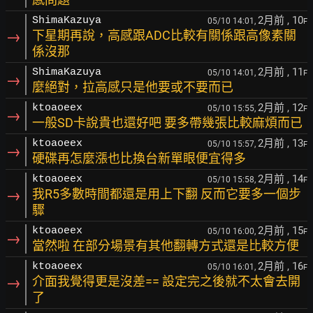
2月前
, 10
ShimaKazuya
05/10 14:01,
F
→
下星期再說，高感跟ADC比較有關係跟高像素關
係沒那
2月前
, 11
ShimaKazuya
05/10 14:01,
F
→
麼絕對，拉高感只是他要或不要而已
2月前
, 12
ktoaoeex
05/10 15:55,
F
→
一般SD卡說貴也還好吧 要多帶幾張比較麻煩而已
2月前
, 13
ktoaoeex
05/10 15:57,
F
→
硬碟再怎麼漲也比換台新單眼便宜得多
2月前
, 14
ktoaoeex
05/10 15:58,
F
→
我R5多數時間都還是用上下翻 反而它要多一個步
驟
2月前
, 15
ktoaoeex
05/10 16:00,
F
→
當然啦 在部分場景有其他翻轉方式還是比較方便
2月前
, 16
ktoaoeex
05/10 16:01,
F
→
介面我覺得更是沒差== 設定完之後就不太會去開
了