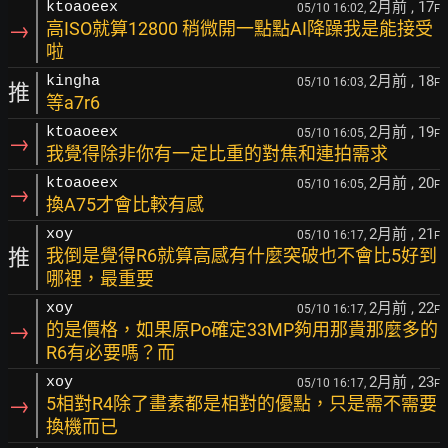
2月前
, 17
ktoaoeex
05/10 16:02,
F
→
高ISO就算12800 稍微開一點點AI降躁我是能接受
啦
2月前
, 18
kingha
05/10 16:03,
F
推
等a7r6
2月前
, 19
ktoaoeex
05/10 16:05,
F
→
我覺得除非你有一定比重的對焦和連拍需求
2月前
, 20
ktoaoeex
05/10 16:05,
F
→
換A75才會比較有感
2月前
, 21
xoy
05/10 16:17,
F
推
我倒是覺得R6就算高感有什麼突破也不會比5好到
哪裡，最重要
2月前
, 22
xoy
05/10 16:17,
F
→
的是價格，如果原Po確定33MP夠用那貴那麼多的
R6有必要嗎？而
2月前
, 23
xoy
05/10 16:17,
F
→
5相對R4除了畫素都是相對的優點，只是需不需要
換機而已