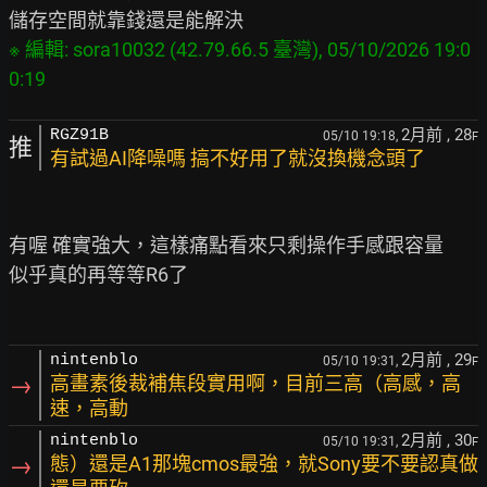
※ 編輯: sora10032 (42.79.66.5 臺灣), 05/10/2026 19:0
2月前
, 28
RGZ91B
05/10 19:18,
F
推
有試過AI降噪嗎 搞不好用了就沒換機念頭了
有喔 確實強大，這樣痛點看來只剩操作手感跟容量

似乎真的再等等R6了

2月前
, 29
nintenblo
05/10 19:31,
F
→
高畫素後裁補焦段實用啊，目前三高（高感，高
速，高動
2月前
, 30
nintenblo
05/10 19:31,
F
→
態）還是A1那塊cmos最強，就Sony要不要認真做