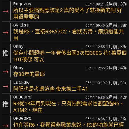
2月前
, 37
Rogozov
05/11 09:21,
F
→
所以主要痛點應該是2 真的受不了就換新的吧 好
用很重要的
2月前
, 38
ByKiss
05/11 09:49,
F
→
我是R3，直接R3+A7C2，看狀況帶，鏡頭還能共
用
2月前
, 39
Ohmy
05/11 12:55,
F
推
儲存小問題吧 一年奢侈出國3次拍300G 花1萬買個
10T硬碟 可以
2月前
, 40
Ohmy
05/11 12:55,
F
→
存30年的量耶
2月前
, 41
LuckSK
05/11 13:19,
F
→
阿肥也是考慮這些 後來換二手A1
2月前
, 42
OPOGOPO
05/11 16:35,
F
推
R3從18年用到現在，只有拍照需求也觀望過R5、
A1M2，現在
2月前
, 43
OPOGOPO
05/11 16:36,
F
→
也在等R6，我覺得非職業來說，R3的功能就已經