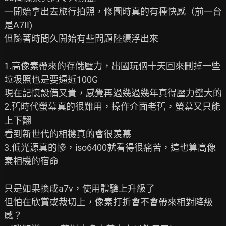
一開始拿出去旅行拍照，修圖時真的有種快感（前一台
是A7II)

但隨著時間久開始有些問題陸續浮出來

1.高像素帶來的存儲壓力，出國玩個十天回來刪掉一些
垃圾照也是要逼近100G

現在記憶設備又貴，感覺再過幾過幾年真得壓力蠻大的

2.舊時代螢幕真的很難用，操作介面老舊，螢幕又只能
上下翻

看到新世代的相機真的會很羨慕

3.低光源真的慘，iso6400就看得很痛苦，這也算高像
素相機的宿命

只是如果換成a7v，使用體驗上升級了

但怕在欣賞或裁切上，像素打折會不會帶來相對降級
感？
