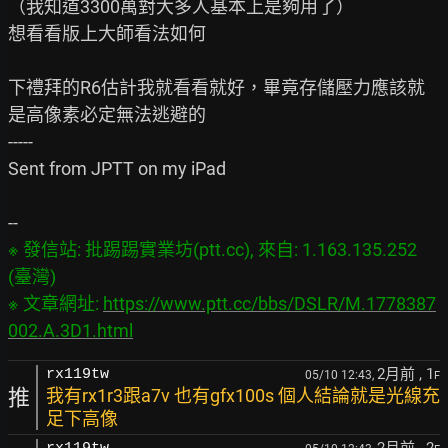
（我知道3300萬對大多人基本上是夠用了）

想看看版上大師看法如何

下禮拜的R6估計我就看看就好，畢竟存儲壓力應該就
是高像素必定無法逃避的

-----

Sent from JPTT on my iPad

※ 發信站: 批踢踢實業坊(ptt.cc), 來自: 1.163.135.252 
(臺灣)

※ 文章網址: 
https://www.ptt.cc/bbs/DSLR/M.1778387
002.A.3D1.html
2月前
, 1
rx119tw
05/10 12:43,
F
推
我有rx1r3跟a7v 也有gfx100s 個人結論就是光線充
足下高像