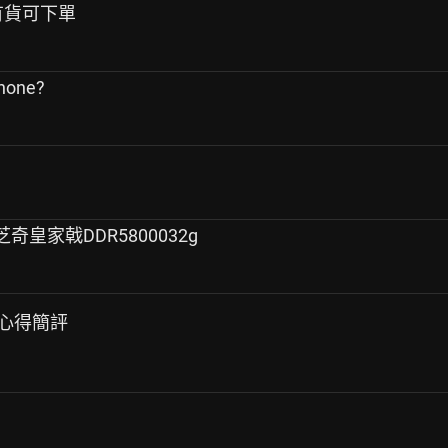
目前有貨可下單
one?
+芝奇皇家戟DDR5800032g
耳機心得簡評