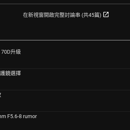
open_in_new
在新視窗開啟完整討論串 (共45篇)
 70D升級
&保護鏡選擇
教
m F5.6-8 rumor