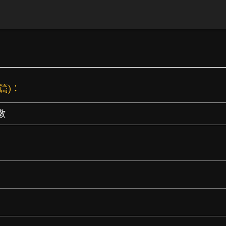
 篇)：
數