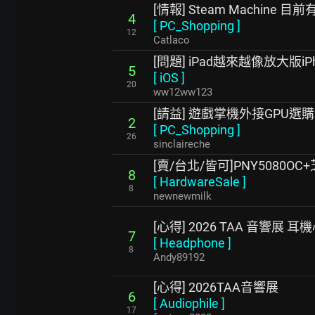
[情報] Steam Machine 
4
[
PC_Shopping
]
12
Catlaco
[問題] iPad越來越像放大版iPh
5
[
iOS
]
20
ww12ww123
[請益] 遊戲掌機外接GPU選購
2
[
PC_Shopping
]
26
sinclaireche
[賣/台北/皆可]PNY5080OC
8
[
HardwareSale
]
8
newnewmilk
[心得] 2026 TAA 音響展 
7
[
Headphone
]
8
Andy89192
[心得] 2026TAA音響展
6
[
Audiophile
]
17