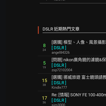
DSLR 近期熱門文章
[選購] 模型、人像、風景攝影
8
[
DSLR
]
24
angel84326
[問題] nikon廣角鏡的濾鏡
5
[
DSLR
]
19
zsp72102004
[選購] 挪威旅遊 富士鏡頭請
15
[
DSLR
]
38
Kindle777
Re: [情報] SONY FE 100-400m
17
[
DSLR
]
36
sim3000