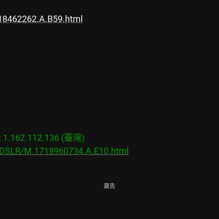
18462262.A.B59.html
.162.112.136 (臺灣)

s/DSLR/M.1718960734.A.E10.html
廣告