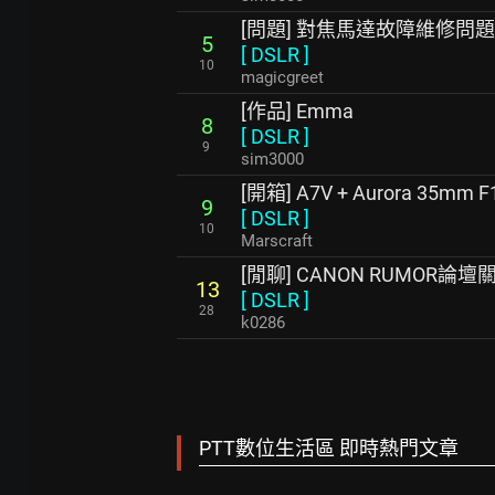
[問題] 對焦馬達故障維修問題n
5
[
DSLR
]
10
magicgreet
[作品] Emma
8
[
DSLR
]
9
sim3000
[開箱] A7V + Aurora 35mm 
9
[
DSLR
]
10
Marscraft
[閒聊] CANON RUMOR論壇
13
[
DSLR
]
28
k0286
PTT數位生活區 即時熱門文章