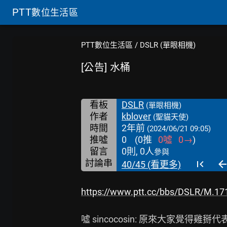
PTT
數位生活區
PTT數位生活區
/
DSLR (單眼相機)
[公告] 水桶
看板
DSLR
(單眼相機)
作者
kblover
(聖貓天使)
時間
2年前
(2024/06/21 09:05)
推噓
0
(
0
推
0
噓
0
→
)
留言
0則, 0人
參與
討論串
40/45 (看更多)
https://www.ptt.cc/bbs/DSLR/M.17
噓 sincocosin: 原來大家覺得雞掰代表厲