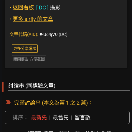
‣
返回看板
[
DC
]
攝影
‣
更多 airfly 的文章
文章代碼(AID):
#-Uc4jV0
(DC)
更多分享選項
關閉廣告 方便截圖
討論串 (同標題文章)
完整討論串
(本文為第 1 之 2 篇)：
排序：
最新先
|
最舊先
|
留言數