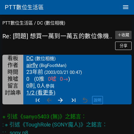
PTT
數位生活區
PTT數位生活區
/
DC (數位相機)
Re: [問題] 想買一萬到一萬五的數位像機..
＋收藏
分享
看板
DC
(數位相機)
作者
airfly
(BigFootMan)
時間
23年前
(2003/03/21 00:47)
推噓
0
(
0
推
0
噓
0
→
)
留言
0則, 0人
參與
討論串
1/2 (看更多)
說明
: ※ 引述《ToughRole (SONY魔人)》之銘言：

: :   sony p8
