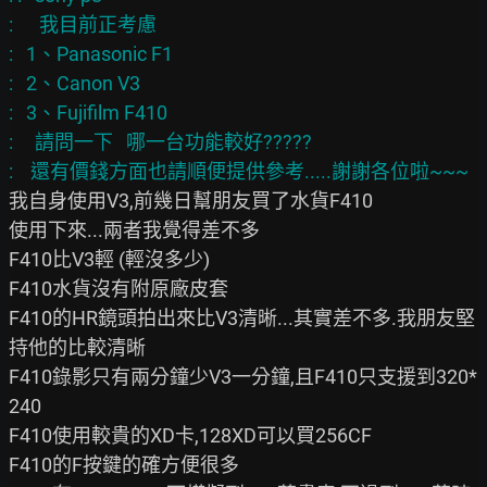
:      我目前正考慮

:   1、Panasonic F1

:   2、Canon V3

:   3、Fujifilm F410

:     請問一下   哪一台功能較好?????

我自身使用V3,前幾日幫朋友買了水貨F410

使用下來...兩者我覺得差不多

F410比V3輕 (輕沒多少)

F410水貨沒有附原廠皮套

F410的HR鏡頭拍出來比V3清晰...其實差不多.我朋友堅
持他的比較清晰

F410錄影只有兩分鐘少V3一分鐘,且F410只支援到320*
240

F410使用較貴的XD卡,128XD可以買256CF

F410的F按鍵的確方便很多
