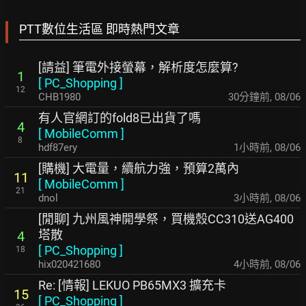
PTT數位生活區 即時熱門文章
[請益] 筆電外接螢幕，解析度怎麼算?
1
[
PC_Shopping
]
12
CHB1980
30分鐘前
,
08/06
有人官網訂的fold8已出貨了嗎
4
[
MobileComm
]
8
hdf87ery
1小時前
,
08/06
[購機] 大電量，續航力強，預算2萬內
11
[
MobileComm
]
21
dnol
3小時前
,
08/06
[閒聊] 九州風神開學祭，買機殼CC310送AG400
塔散
4
[
PC_Shopping
]
18
hix020421680
4小時前
,
08/06
Re: [情報] LEKUO PB65MX3 擴充卡
15
[
PC_Shopping
]