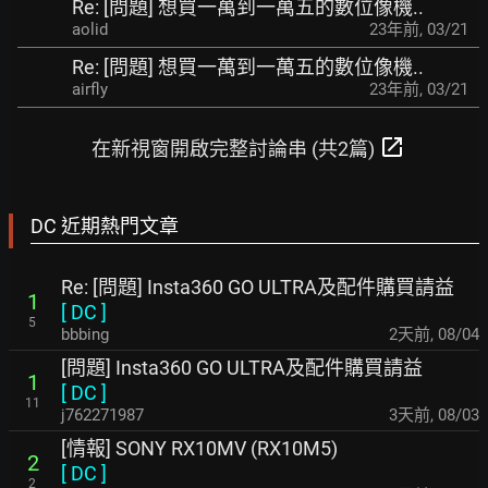
Re: [問題] 想買一萬到一萬五的數位像機..
aolid
23年前
,
03/21
Re: [問題] 想買一萬到一萬五的數位像機..
airfly
23年前
,
03/21
open_in_new
在新視窗開啟完整討論串 (共2篇)
DC 近期熱門文章
Re: [問題] Insta360 GO ULTRA及配件購買請益
1
[
DC
]
5
bbbing
2天前
,
08/04
[問題] Insta360 GO ULTRA及配件購買請益
1
[
DC
]
11
j762271987
3天前
,
08/03
[情報] SONY RX10MV (RX10M5)
2
[
DC
]
2