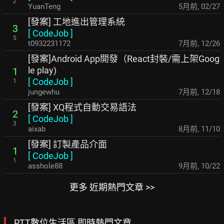
2
YuanTeng
5月前
,
02/27
[發案] 工地進出管理系統
3
[
CodeJob
]
5
t0932231172
7月前
,
12/26
[發案]Android App開發（React封裝/需上架Goog
le play)
1
[
CodeJob
]
1
jungewhu
7月前
,
12/18
[發案] XQ程式自動交易語法
2
[
CodeJob
]
3
aixab
8月前
,
11/10
[發案] 訂製產品介面
1
[
CodeJob
]
1
asshole88
9月前
,
10/22
更多 近期熱門文章 >>
PTT數位生活區 即時熱門文章