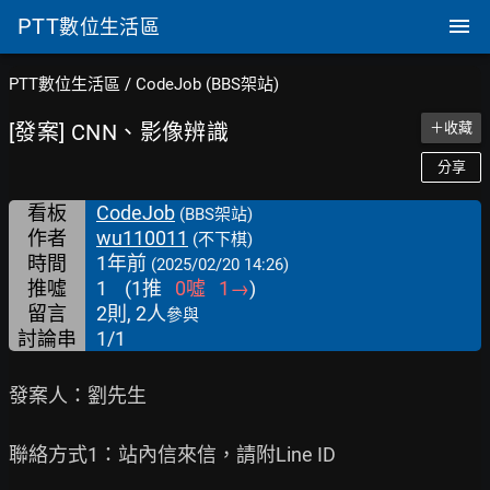
PTT
數位生活區
PTT數位生活區
/
CodeJob (BBS架站)
[發案] CNN、影像辨識
＋收藏
分享
看板
CodeJob
(BBS架站)
作者
wu110011
(不下棋)
時間
1年前
(2025/02/20 14:26)
推噓
1
(
1
推
0
噓
1
→
)
留言
2則, 2人
參與
討論串
1/1
發案人：劉先生

聯絡方式1：站內信來信，請附Line ID
