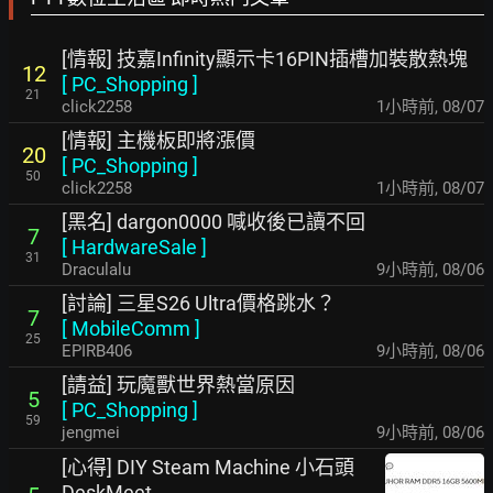
[情報] 技嘉Infinity顯示卡16PIN插槽加裝散熱塊
12
[
PC_Shopping
]
21
click2258
1小時前
,
08/07
[情報] 主機板即將漲價
20
[
PC_Shopping
]
50
click2258
1小時前
,
08/07
[黑名] dargon0000 喊收後已讀不回
7
[
HardwareSale
]
31
Draculalu
9小時前
,
08/06
[討論] 三星S26 Ultra價格跳水？
7
[
MobileComm
]
25
EPIRB406
9小時前
,
08/06
[請益] 玩魔獸世界熱當原因
5
[
PC_Shopping
]
59
jengmei
9小時前
,
08/06
[心得] DIY Steam Machine 小石頭
DeskMeet