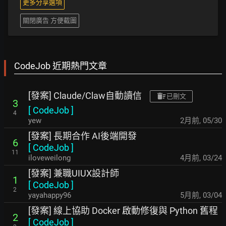
更多分享選項
關閉廣告 方便截圖
CodeJob 近期熱門文章
[發案] Claude/Claw自動讀信
已刪文
3
[
CodeJob
]
4
yew
2月前
,
05/30
[發案] 長期合作 AI後端開發
6
[
CodeJob
]
11
iloveweilong
4月前
,
03/24
[發案] 兼職UIUX設計師
1
[
CodeJob
]
2
yayahappy96
5月前
,
03/04
[發案] 線上協助 Docker 啟動修復與 Python 舊程
2
[
CodeJob
]